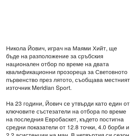
Никола Йович, играч на Маями Хийт, ще
бъде на разположение за сръбския
национален отбор по време на двата
квалификационни прозореца за Световното
първенство през лятото, съобщава местният
източник Meridian Sport.
На 23 години, Йович се утвърди като един от
ключовите състезатели на отбора по време
на последния Евробаскет, където постигна
средни показатели от 12.8 точки, 4.0 борби и
2.2 асистенции на мач. В четвъртия си сезон