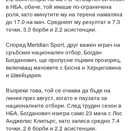
в НБА, обаче, той имаше по-ограничена
роля, като минутите му на терена намаляха
до 17.0 на мач. Средният му резултат е 7.3
точки, 3.3 борби и 2.2 асистенции.
Според Meridian Sport, друг важен играч на
сръбския национален отбор, Богдан
Богданович, ще пропусне първия прозорец,
включващ мачовете с Босна и Херцеговина
и Швейцария.
Въпреки това, той се очаква да бъде на
линия през август, когато е паузата за
националните отбори. След труден сезон в
НБА, Богданович изигра само 23 мача с Лос
Анджелис Клипърс, като записа средно 7.4
точки, 2.6 борби и 2.2 асистенции.