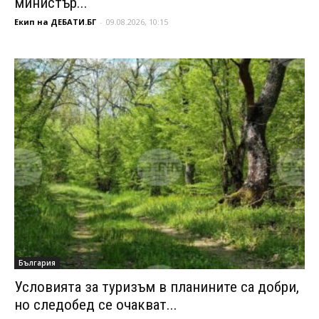
министър...
Екип на ДЕБАТИ.БГ
-
09.08.2026, 10:15
България
Условията за туризъм в планините са добри,
но следобед се очакват...