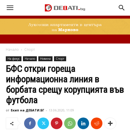
Начало
Спорт
На фокус
Начало
Новина
Спорт
БФС откри гореща
информационна линия в
борбата срещу корупцията във
футбола
от
Екип на ДЕБАТИ.БГ
-
13.06.2020, 11:09