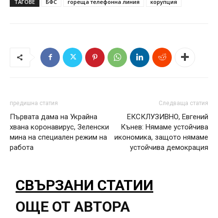
ТАГОВЕ
БФС
гореща телефонна линия
корупция
предишна статия
Следваща статия
Първата дама на Украйна
ЕКСКЛУЗИВНО, Евгений
хвана коронавирус, Зеленски
Кънев: Нямаме устойчива
мина на специален режим на
икономика, защото нямаме
работа
устойчива демокрация
СВЪРЗАНИ СТАТИИ
ОЩЕ ОТ АВТОРА