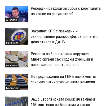
Рекордни разходи за борба с корупцията,
но какви са резултатите?
Анализи
Закриват КПК с преходни и
заключителни разпоредби, започнатите
дела отиват в ДАНС
България
Рецепта за безнаказана корупция:
Много органи със сходни функции и
прехвърляне на отговорност
Анализи
По предложение на ГЕРБ парламентът
закрива антикорупционната комисия
България
Защо Европейската комисия замрази
153 млн. евро за България и какво