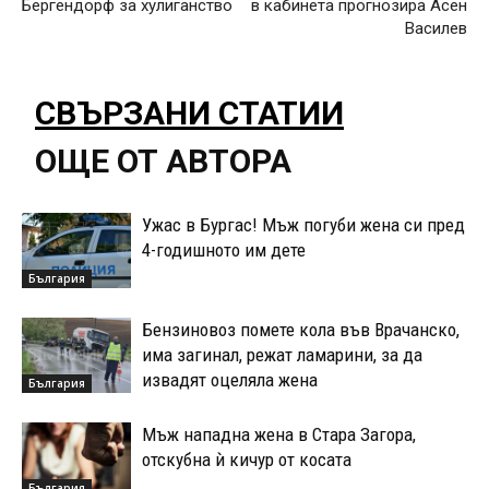
Бергендорф за хулиганство
в кабинета прогнозира Асен
Василев
СВЪРЗАНИ СТАТИИ
ОЩЕ ОТ АВТОРА
Ужас в Бургас! Мъж погуби жена си пред
4-годишното им дете
България
Бензиновоз помете кола във Врачанско,
има загинал, режат ламарини, за да
извадят оцеляла жена
България
Мъж нападна жена в Стара Загора,
отскубна ѝ кичур от косата
България