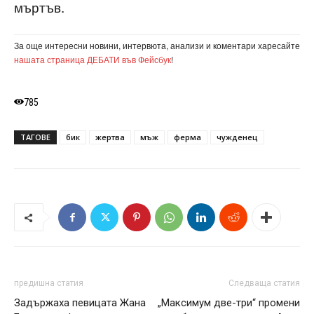
мъртъв.
За още интересни новини, интервюта, анализи и коментари харесайте
нашата страница ДЕБАТИ във Фейсбук
!
785
ТАГОВЕ
бик
жертва
мъж
ферма
чужденец
предишна статия
Следваща статия
Задържаха певицата Жана
„Максимум две-три“ промени