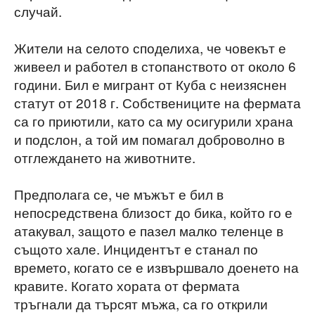
случай.
Жители на селото споделиха, че човекът е
живеел и работел в стопанството от около 6
години. Бил е мигрант от Куба с неизяснен
статут от 2018 г. Собствениците на фермата
са го приютили, като са му осигурили храна
и подслон, а той им помагал доброволно в
отглеждането на животните.
Предполага се, че мъжът е бил в
непосредствена близост до бика, който го е
атакувал, защото е пазел малко теленце в
същото хале. Инцидентът е станал по
времето, когато се е извършвало доенето на
кравите. Когато хората от фермата
тръгнали да търсят мъжа, са го открили