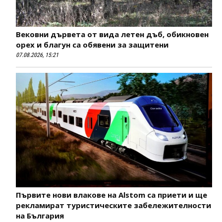
Вековни дървета от вида летен дъб, обикновен
орех и благун са обявени за защитени
07.08.2026, 15:21
Първите нови влакове на Alstom са приети и ще
рекламират туристическите забележителности
на България