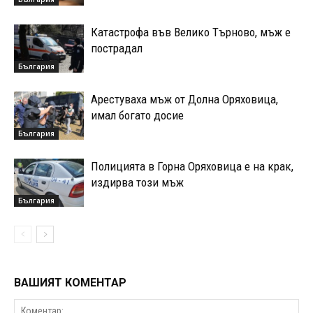
Катастрофа във Велико Търново, мъж е
пострадал
България
Арестуваха мъж от Долна Оряховица,
имал богато досие
България
Полицията в Горна Оряховица е на крак,
издирва този мъж
България
ВАШИЯТ КОМЕНТАР