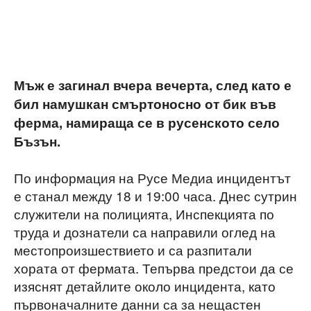
Мъж е загинал вчера вечерта, след като е
бил намушкан смъртоносно от бик във
ферма, намираща се в русенското село
Бъзън.
По информация на Русе Медиа инцидентът
е станал между 18 и 19:00 часа. Днес сутрин
служители на полицията, Инспекцията по
труда и дознатели са направили оглед на
местопроизшествието и са разпитали
хората от фермата. Тепърва предстои да се
изяснят детайлите около инцидента, като
първоначалните данни са за нещастен