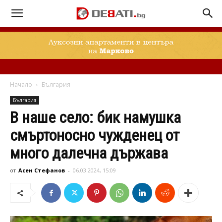
Начало
България
България
В наше село: бик намушка
смъртоносно чужденец от
много далечна държава
от
Асен Стефанов
-
06.03.2024, 15:09