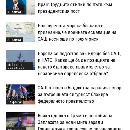
Иран: Трудните стъпки по пътя към
президентския пост
Анализи
Разширената морска блокада е
признание, че военната ескалация на
САЩ носи още по-голям риск
Анализи
Европа се подготвя за бъдеще без САЩ
и НАТО: Каква ще бъде позицията на
Избор на
новото българско правителство за
редактора
независима европейска отбрана?
САЩ отново в бюджетна парализа: спор
за вътрешната сигурност блокира
федералното правителство
На фокус
Всяка сделка с Тръмп е нестабилна:
Заплахата за нови мита заради
Гренландия е таран срещу договорените
Коментари