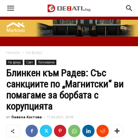
Начало
На фокус
На фокус
Свят
Топновина
Блинкен към Радев: Със
санкциите по „Магнитски“ ви
помагаме за борбата с
корупцията
от
Павела Костова
-
11.06.2021, 20:09