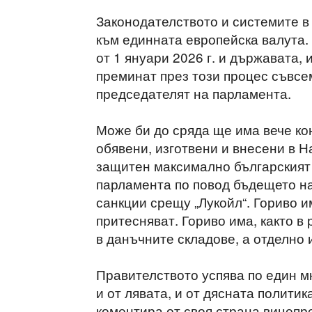
Законодателството и системите в
към единната европейска валута. 
от 1 януари 2026 г. и държавата,
преминат през този процес съвсе
председателят на парламента.
Може би до сряда ще има вече кон
обявени, изготвени и внесени в 
защитен максимално българският 
парламента по повод бъдещето на
санкции срещу „Лукойл“. Гориво и
притесняват. Гориво има, както в 
в данъчните складове, а отделно 
Правителството успява по един м
и от лявата, и от дясната политика
коментира от своя страна вицеп