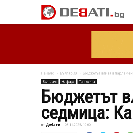
Начало
България
Бюджетът влиза в парламент
България
На фокус
Топновина
Бюджетът вл
седмица: Ка
от
Дебати
-
03.11.2025, 10:00