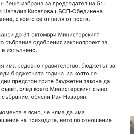
н беше избрана за председател на 51-
то Наталия Киселова („БСП-Обединена
ение, с което се оттегля от поста.
нанси до 31 октомври Министерският
то събрание одобрения законопроект за
 е изпълнено.
ия има редовно правителство, бюджетът за
реди бюджетната година, за която се
 дни предстои трите бюджетни закона да
 съвет, след което Министерският съвет
о събрание, обясни Рая Назарян.
момента е ясно, че няма да има
ошение на приходите, нито по отношение