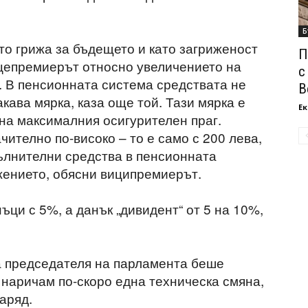
Б
то грижа за бъдещето и като загриженост
П
ицепремиерът относно увеличението на
с
г. В пенсионната система средствата не
В
акава мярка, каза още той. Тази мярка е
Ек
 на максималния осигурителен праг.
чително по-високо – то е само с 200 лева,
ълнителни средства в пенсионната
жението, обясни виципремиерът.
ци с 5%, а данък „дивидент“ от 5 на 10%,
 председателя на парламента беше
 наричам по-скоро една техническа смяна,
аряд.