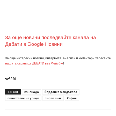
За още новини последвайте канала на
Дебати в Google Новини
За още интересни новини, интервюта, анализи и коментари харесайте
нашата страница ДЕБАТИ във Фейсбук
!
5320
ТАГОВЕ
изненада
Йорданка Фандъкова
почистване на улици
първи сняг
София