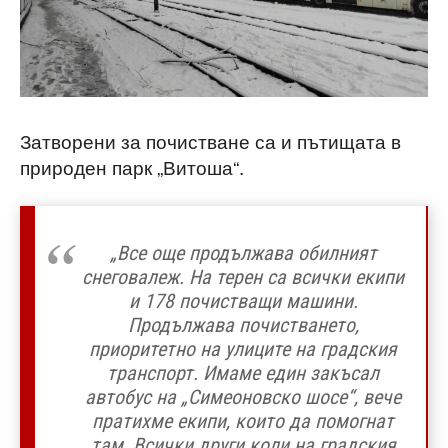
Затворени за почистване са и пътищата в
природен парк „Витоша“.
„Все още продължава обилният
снеговалеж. На терен са всички екипи
и 178 почистващи машини.
Продължава почистването,
приоритетно на улиците на градския
транспорт. Имаме един закъсал
автобус на „Симеоновско шосе“, вече
пратихме екипи, които да помогнат
там. Всички други коли на градския