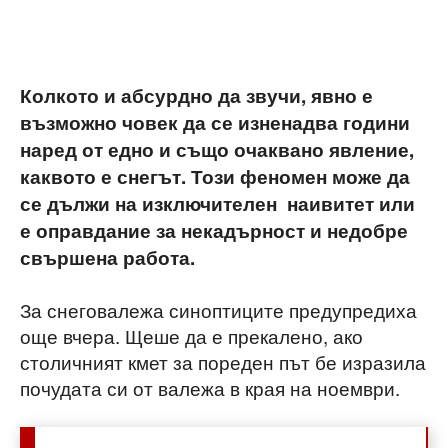
Колкото и абсурдно да звучи, явно е
възможно човек да се изненадва години
наред от едно и също очаквано явление,
каквото е снегът. Този феномен може да
се дължи на изключителен наивитет или
е оправдание за некадърност и недобре
свършена работа.
За снеговалежа синоптиците предупредиха
още вчера. Щеше да е прекалено, ако
столичният кмет за пореден път бе изразила
почудата си от валежа в края на ноември.