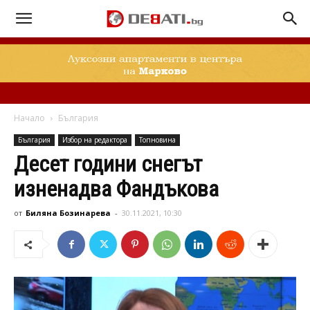
Начало
България
България
Избор на редактора
Топновина
Десет години снегът
изненадва Фандъкова
от
Биляна Бозинарева
-
30.11.2021, 10:30