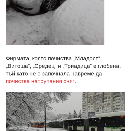
Фирмата, която почиства „Младост“,
„Витоша“, „Средец“ и „Триадица“ е глобена,
тъй като не е започнала навреме да
почиства натрупания сняг
.