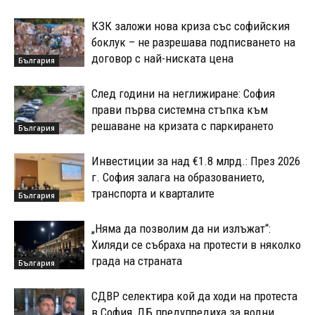
КЗК заложи нова криза със софийския
боклук – не разрешава подписването на
договор с най-ниската цена
България
След години на неглижиране: София
прави първа системна стъпка към
решаване на кризата с паркирането
България
Инвестиции за над €1.8 млрд.: През 2026
г. София залага на образованието,
транспорта и кварталите
България
„Няма да позволим да ни излъжат“:
Хиляди се събраха на протести в няколко
града на страната
България
СДВР селектира кой да ходи на протеста
в София, ДБ предупредиха за водни