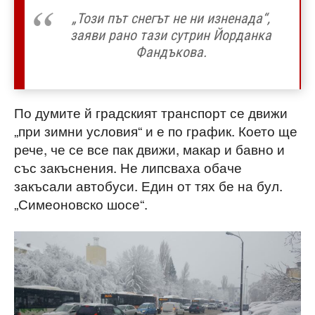
„Този път снегът не ни изненада“,
заяви рано тази сутрин Йорданка
Фандъкова.
По думите й градският транспорт се движи
„при зимни условия“ и е по график. Което ще
рече, че се все пак движи, макар и бавно и
със закъснения. Не липсваха обаче
закъсали автобуси. Един от тях бе на бул.
„Симеоновско шосе“.