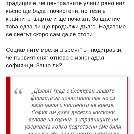
традиция е, че централните улици рано иил
късно ще бъдат почистени, но тези в
крайните квартали ще почакат. За щастие
това едва ли ще продължи дълго. Надяваме
се снегът скоро сам да се стопи.
Социалните мрежи „гърмят” от подигравки,
че първият сняг отново е изненадал
софиянци. Защо ли?
„Целият град е блокиран защото
фирмите за почистване пак не са
започнали с чистенето на време.
София им дава десетки милиони
левове на година, а управниците ни
уверяваха колко подготвени сме били
за снега. Но, при първото изпитание