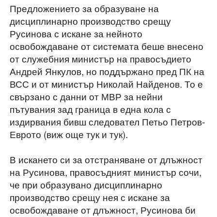
Предложението за образуване на
дисциплинарно производство срещу
Русинова с искане за нейното
освобождаване от системата беше внесено
от служебния министър на правосъдието
Андрей Янкулов, но поддържано пред ПК на
ВСС и от министър Николай Найденов. То е
свързано с данни от МВР за нейни
пътувания зад граница в една кола с
издирвания бивш следовател Петьо Петров-
Еврото (виж още тук и тук).
В искането си за отстраняване от длъжност
на Русинова, правосъдният министър сочи,
че при образувано дисциплинарно
производство срещу нея с искане за
освобождаване от длъжност, Русинова би