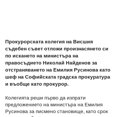
Прокурорската колегия на Висшия
съдебен съвет отложи произнасянето си
по искането на министъра на
правосъдието Николай Найденов за
отстраняването на Емилия Русинова като
шеф на Софийската градска прокуратура
и въобще като прокурор.
Колегията реши първо да изпрати
предложението на министъра на Емилия
Русинова за писмено становище, като срок