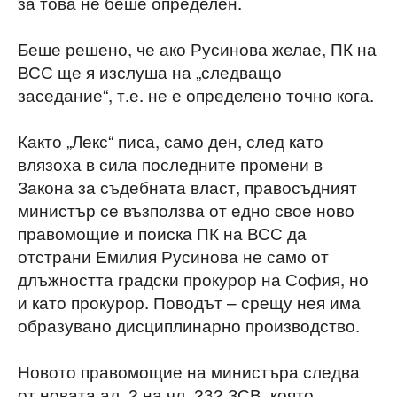
за това не беше определен.
Беше решено, че ако Русинова желае, ПК на
ВСС ще я изслуша на „следващо
заседание“, т.е. не е определено точно кога.
Както „Лекс“ писа, само ден, след като
влязоха в сила последните промени в
Закона за съдебната власт, правосъдният
министър се възползва от едно свое ново
правомощие и поиска ПК на ВСС да
отстрани Емилия Русинова не само от
длъжността градски прокурор на София, но
и като прокурор. Поводът – срещу нея има
образувано дисциплинарно производство.
Новото правомощие на министъра следва
от новата ал. 2 на чл. 232 ЗСВ, която