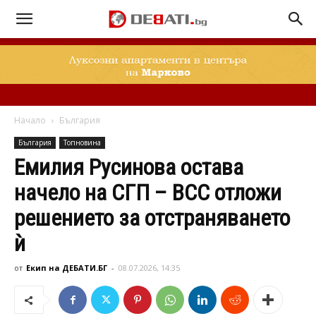
Начало
България
България
Топновина
Емилия Русинова остава
начело на СГП – ВСС отложи
решението за отстраняването
ѝ
от
Екип на ДЕБАТИ.БГ
-
08.07.2026, 14:35