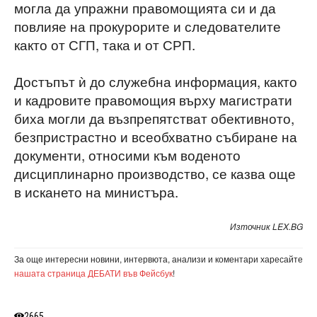
могла да упражни правомощията си и да
повлияе на прокурорите и следователите
както от СГП, така и от СРП.
Достъпът ѝ до служебна информация, както
и кадровите правомощия върху магистрати
биха могли да възпрепятстват обективното,
безпристрастно и всеобхватно събиране на
документи, относими към воденото
дисциплинарно производство, се казва още
в искането на министъра.
Източник LEX.BG
За още интересни новини, интервюта, анализи и коментари харесайте
нашата страница ДЕБАТИ във Фейсбук
!
2665