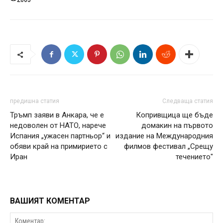
предишна статия
Следваща статия
Тръмп заяви в Анкара, че е
Копривщица ще бъде
недоволен от НАТО, нарече
домакин на първото
Испания „ужасен партньор“ и
издание на Международния
обяви край на примирието с
филмов фестивал „Срещу
Иран
течението"
ВАШИЯТ КОМЕНТАР