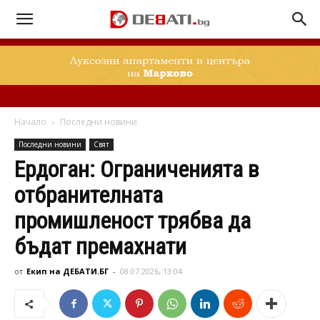
Начало
Последни новини
Последни новини
Свят
Ердоган: Ограниченията в
отбранителната
промишленост трябва да
бъдат премахнати
от
Екип на ДЕБАТИ.БГ
-
08.07.2026, 13:04