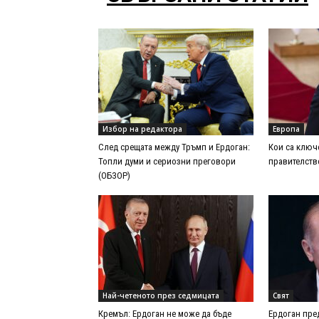
Избор на редактора
Европа
След срещата между Тръмп и Ердоган:
Кои са ключ
Топли думи и сериозни преговори
правителств
(ОБЗОР)
Най-четеното през седмицата
Свят
Кремъл: Ердоган не може да бъде
Ердоган пре