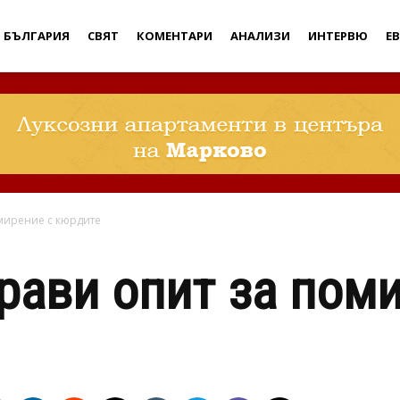
Дебати
БЪЛГАРИЯ
СВЯТ
КОМЕНТАРИ
АНАЛИЗИ
ИНТЕРВЮ
Е
мирение с кюрдите
рави опит за пом