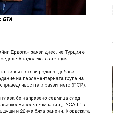
: БТА
йип Ердоган заяви днес, че Турция е
 предаде Анадолската агенция.
ито живеят в тази родина, добави
седание на парламентарната група на
справедливостта и развитието (ПСР).
 глава бе направено седмица след
 авиокосмическа компания „ТУСАШ“ в
а души и 22-ма бяха ранени. Кюрдската