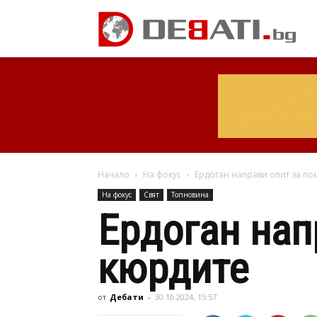
Начало
На фокус
Ердоган направи опит за по
На фокус
Свят
Топновина
Ердоган нап
кюрдите
от
Дебати
-
30.10.2024, 15:57