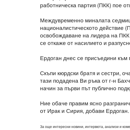
работническа партия (ПКК) пое от
Междувременно миналата седмиц
националистическото действие (П
освобождаване на лидера на ПКК 
се откаже от насилието и разпусн
Ердоган днес се присъедини към 
Скъпи кюрдски братя и сестри, оч
тази подадена Ви ръка от г-н Бахч
начин за първи път публично подк
Ние обаче правим ясно разгранич
от Ирак и Сирия, добави Ердоган.
За още интересни новини, интервюта, анализи и ком