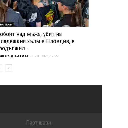
ългария
обоят над мъжа, убит на
ладежкия хълм в Пловдив, е
родължил...
ип на ДЕБАТИ.БГ
-
07.08.2026, 12:55
Партньори