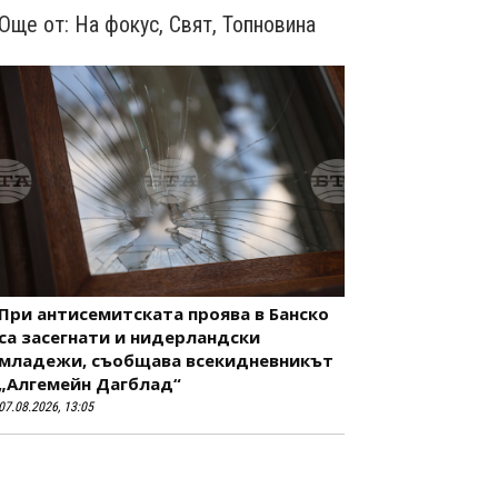
Още от:
На фокус
,
Свят
,
Топновина
При антисемитската проява в Банско
са засегнати и нидерландски
младежи, съобщава всекидневникът
„Алгемейн Дагблад“
07.08.2026, 13:05