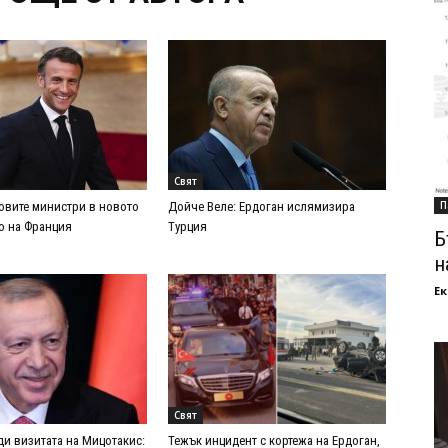
Свят
П
овите министри в новото
Дойче Веле: Ердоган ислямизира
о на Франция
Турция
Б
н
Ек
Свят
ди визитата на Мицотакис:
Тежък инцидент с кортежа на Ердоган,