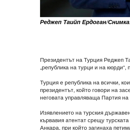
Реджеп Таийп Ердоган/Снимка
Президентът на Турция Реджеп Та
„република на турци и на кюрди“,
Турция е република на всички, ко
президентът, който говори на за
неговата управляваща Партия на 
Изявлението на турския държавен
кървавия атентат срещу турската
Анкара, при който загинаха петим