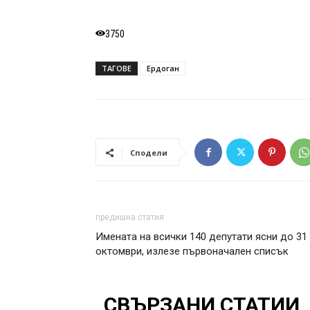
3750
ТАГОВЕ
Ердоган
Сподели
предишна статия
Имената на всички 140 депутати ясни до 31
октомври, излезе първоначален списък
СВЪРЗАНИ СТАТИИ