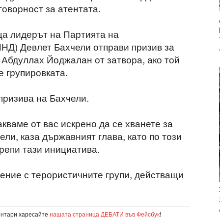
говорност за атентата.
а лидерът на Партията на
НД) Девлет Бахчели отправи призив за
Абдуллах Йоджалан от затвора, ако той
е групировката.
призива на Бахчели.
акваме от вас искрено да се хванете за
ели, каза държавният глава, като по този
репи тази инициатива.
ение с терористичните групи, действащи
ентари харесайте
нашата страница ДЕБАТИ във Фейсбук
!