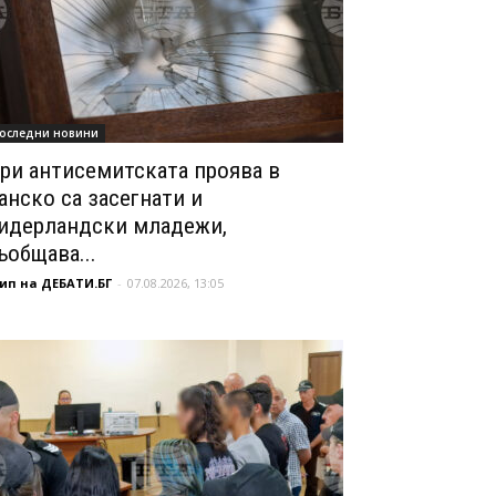
оследни новини
ри антисемитската проява в
анско са засегнати и
идерландски младежи,
ъобщава...
ип на ДЕБАТИ.БГ
-
07.08.2026, 13:05