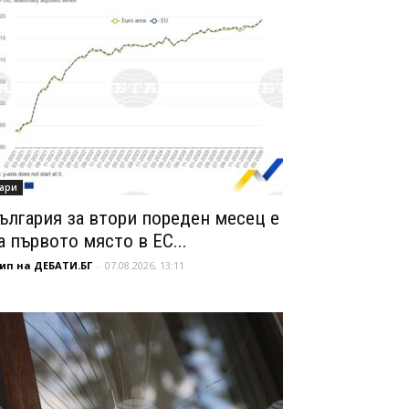
ари
ългария за втори пореден месец е
а първото място в ЕС...
ип на ДЕБАТИ.БГ
-
07.08.2026, 13:11