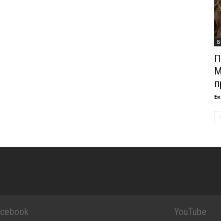
Б
П
М
п
Ек
acebook
YouTube