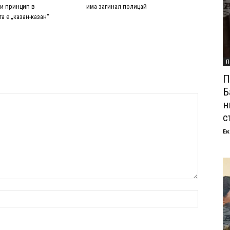
и принцип в
има загинал полицай
а е „казан-казан“
П
П
Б
н
с
Ек