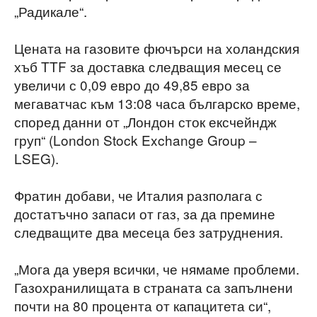
„Радикале“.
Цената на газовите фючърси на холандския
хъб TTF за доставка следващия месец се
увеличи с 0,09 евро до 49,85 евро за
мегаватчас към 13:08 часа българско време,
според данни от „Лондон сток ексчейндж
груп“ (London Stock Exchange Group –
LSEG).
Фратин добави, че Италия разполага с
достатъчно запаси от газ, за да премине
следващите два месеца без затруднения.
„Мога да уверя всички, че нямаме проблеми.
Газохранилищата в страната са запълнени
почти на 80 процента от капацитета си“,