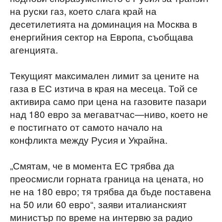
на руски газ, което слага край на
десетилетията на доминация на Москва в
енергийния сектор на Европа, съобщава
агенцията.
Текущият максимален лимит за цените на
газа в ЕС изтича в края на месеца. Той се
активира само при цена на газовите пазари
над 180 евро за мегаватчас—ниво, което не
е постигнато от самото начало на
конфликта между Русия и Украйна.
„Смятам, че в момента ЕС трябва да
преосмисли горната граница на цената, но
не на 180 евро; тя трябва да бъде поставена
на 50 или 60 евро“, заяви италианският
министър по време на интервю за радио