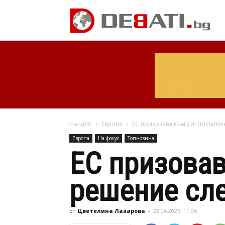
Начало
Европа
ЕС призовава към дипломатич
Европа
На фокус
Топновина
ЕС призова
решение сле
от
Цветелина Лазарова
-
23.06.2025, 11:06