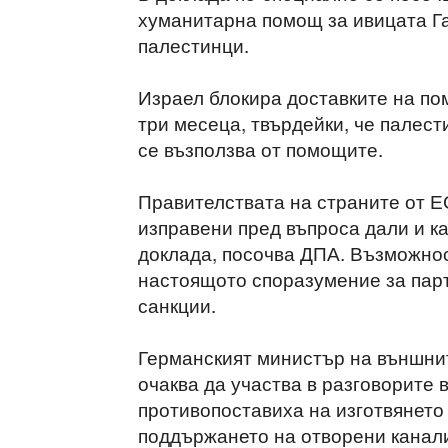
хуманитарна помощ за ивицата Га
палестинци.
Израел блокира доставките на по
три месеца, твърдейки, че палест
се възползва от помощите.
Правителствата на страните от ЕС
изправени пред въпроса дали и к
доклада, посочва ДПА. Възможнос
настоящото споразумение за пар
санкции.
Германският министър на външни
очаква да участва в разговорите в
противопоставиха на изготвянето 
поддържането на отворени канали