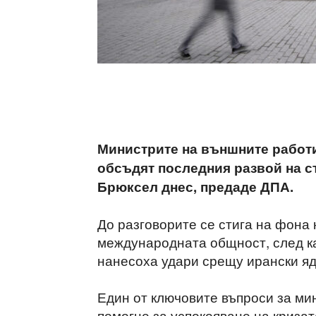
Министрите на външните работи 
обсъдят последния развой на с
Брюксел днес, предаде ДПА.
До разговорите се стига на фона
международната общност, след к
нанесоха удари срещу ирански яд
Един от ключовите въпроси за ми
помогне за успокояване на криза