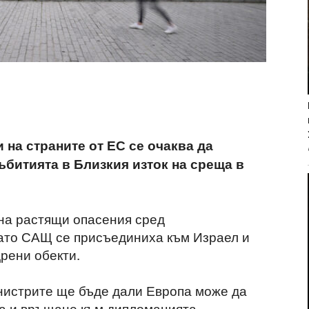
на страните от ЕС се очаква да
ъбитията в Близкия изток на среща в
 на растящи опасения сред
ато САЩ се присъединиха към Израел и
рени обекти.
нистрите ще бъде дали Европа може да
та и връщане към дипломацията.