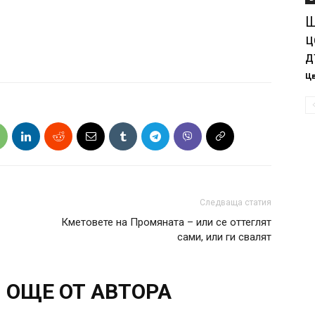
Ш
ц
д
Ц
Следваща статия
Кметовете на Промяната – или се оттеглят
сами, или ги свалят
ОЩЕ ОТ АВТОРА