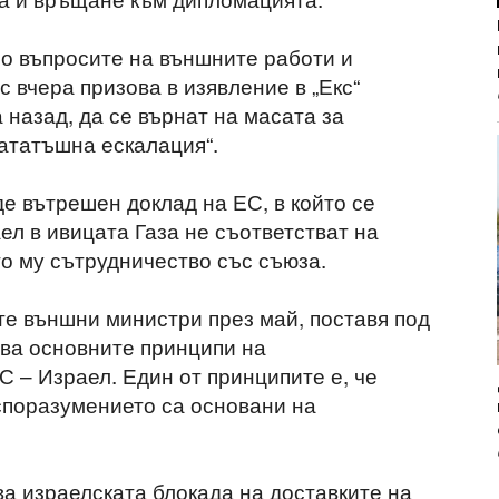
о въпросите на външните работи и
с вчера призова в изявление в „Екс“
 назад, да се върнат на масата за
нататъшна ескалация“.
е вътрешен доклад на ЕС, в който се
ел в ивицата Газа не съответстват на
то му сътрудничество със съюза.
те външни министри през май, поставя под
ва основните принципи на
 – Израел. Един от принципите е, че
споразумението са основани на
ва израелската блокада на доставките на