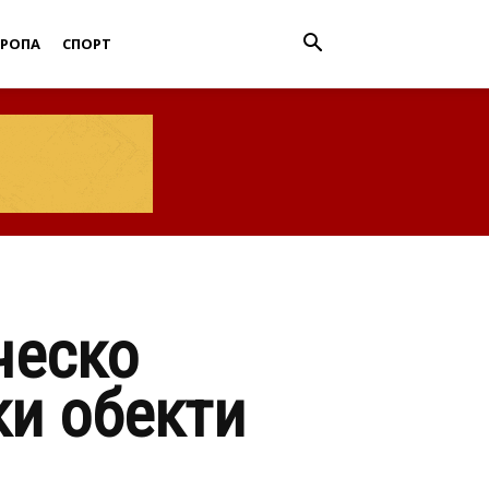
ВРОПА
СПОРТ
ческо
ки обекти