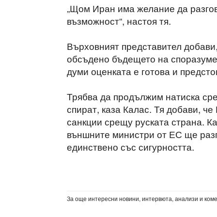
„Щом Иран има желание да разгов
възможност“, настоя тя.
Върховният представител добави
обсъдено бъдещето на споразуме
думи оценката е готова и предст
Трябва да продължим натиска сре
спират, каза Калас. Тя добави, ч
санкции срещу руската страна. Ка
външните министри от ЕС ще разг
единствено със сигурността.
За още интересни новини, интервюта, анализи и ком