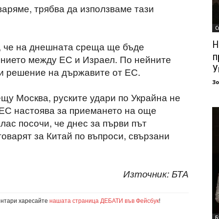
аряме, трябва да използваме тази
С
Н
, че на днешната среща ще бъде
п
нието между ЕС и Израел. По нейните
У
ои решение на държавите от ЕС.
З
щу Москва, руските удари по Украйна не
е ЕС настоява за приемането на още
лас посочи, че днес за първи път
оварят за Китай по въпроси, свързани
Източник: БТА
ентари харесайте
нашата страница ДЕБАТИ във Фейсбук
!
Б