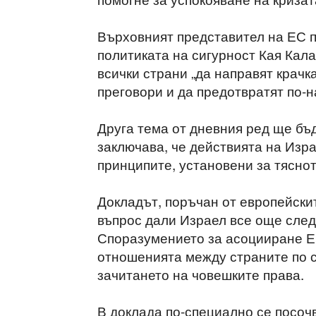
Върховният представител на ЕС п
политиката на сигурност Кая Кала
всички страни „да направят крачка
преговори и да предотвратят по-
Друга тема от дневния ред ще бъд
заключава, че действията на Изра
принципите, установени за тясно
Докладът, поръчан от европейски
въпрос дали Израел все още след
Споразумението за асоцииране ЕС
отношенията между страните по 
зачитането на човешките права.
В доклада по-специално се посоч