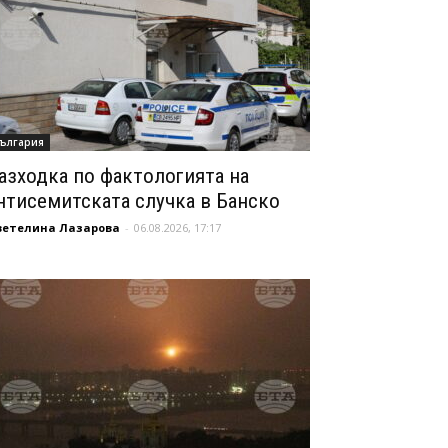
ългария
азходка по фактологията на
нтисемитската случка в Банско
ветелина Лазарова
-
06.08.2026, 17:17