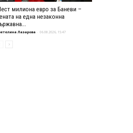
ест милиона евро за Баневи –
ената на една незаконна
ържавна...
ветелина Лазарова
-
06.08.2026, 15:47