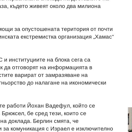
за, където живеят около два милиона
мощи за опустошената територия от почти
инската екстремистка организация „Хамас“
 и институциите на блока сега са
ак да отговорят на информацията в
тите варират от замразяване на
тньорство до налагане на икономически
те работи Йохан Вадефул, който се
 Брюксел, бе сред тези, които се
на доклада. Берлин смята, че
 за комуникация с Израел е изключително