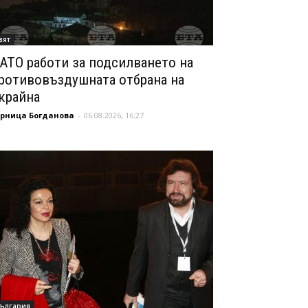
вят
АТО работи за подсилването на
ротивовъздушната отбрана на
крайна
орница Богданова
-
06.08.2026, 16:27
ългария