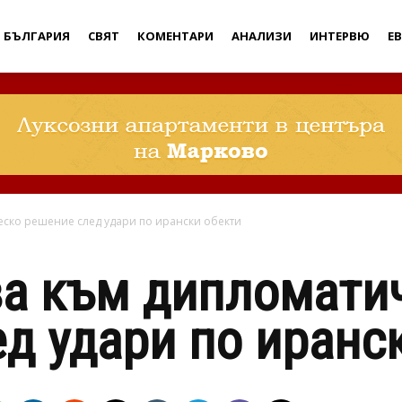
Дебати
БЪЛГАРИЯ
СВЯТ
КОМЕНТАРИ
АНАЛИЗИ
ИНТЕРВЮ
Е
еско решение след удари по ирански обекти
ва към дипломати
д удари по иранс