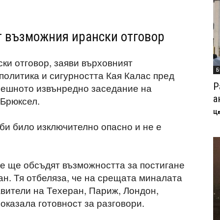
от възможния ирански отговор
ки отговор, заяви върховният
Б
политика и сигурността Кая Калас пред
Р
нешното извънредно заседание на
а
 Брюксел.
Ц
би било изключително опасно и не е
е ще обсъдят възможността за постигане
н. Тя отбеляза, че на срещата миналата
вители на Техеран, Париж, Лондон,
оказала готовност за разговори.