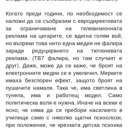
Когато преди години, по необходимост се
наложи да се съобразим с евродирективата
за ограничаване на телевизионната
реклама на цигарите, се вдигна голям вой,
но въпреки това нито една медия не фалира
заради редуцирането на тютюневата
реклама. (ТВ7 фалира, но там случаят е
друг). Даже, може да се каже, че броят на
електронните медии се е увеличил. Мерките
имаха безспорен ефект, защото броят на
пушачите намаля. Така че, има светлина в
тунела, има и работещ модел. Само
политическа воля е нужна. Иначе на всеки е
ясно, че няма да се пребори насилието в
училище само с няколко щатни психолози,
при положение, че крехката детска психика