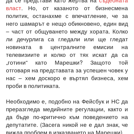
власт
. Но, от казаното от бизнесмена
политик, останахме с впечатление, че за
него шамарът е нещо обикновено, един вид
– част от общуването между хората. Колко
ли дечурлига са гледали или ще гледат
новината в централните емисии на
телевизиите и колко от тях искат да са
„готини“ като Марешки? Защото той
отговаря на представата за успешен човек у
нас – хем доскоро е въртял бизнеса, хем
проби в политиката.
Необходимо е, подобно на Фейсбук и НС да
преразгледа медийните регулации, както и
да бъде по-критично към поведението на
депутатите. (Засега никой не е дал знак, че
вижда проблем в изказването на Марешки).