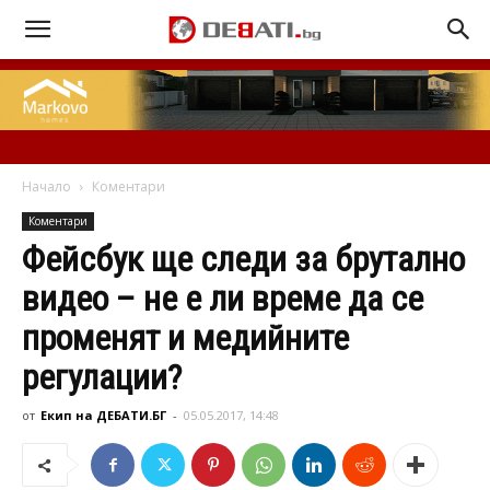
Начало
Коментари
Коментари
Фейсбук ще следи за брутално
видео – не е ли време да се
променят и медийните
регулации?
от
Екип на ДЕБАТИ.БГ
-
05.05.2017, 14:48