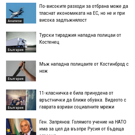
По-високите разходи за отбрана може да
тласнат икономиката на ЕС, но не и при
висока задлъжнялост
Анализи
Турски тираджия нападна полицаи от
Костенец
България
Мъж нападна полицаите от Костинброд с
нож
България
11-класничка е била принудена от
връстнички да ближе обувка. Видеото с
гаврата взриви социалните мрежи
България
Ген. Запрянов: Голямото учение на НАТО
има за цел да възпре Русия от бъдеща