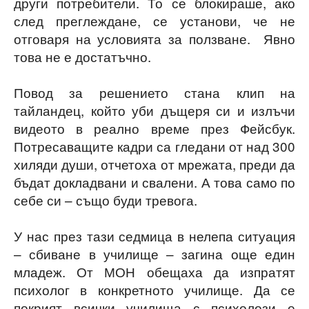
други потребители. То се блокираше, ако
след преглеждане, се установи, че не
отговаря на условията за ползване. Явно
това не е достатъчно.
Повод за решението стана клип на
тайландец, който уби дъщеря си и излъчи
видеото в реално време през Фейсбук.
Потресаващите кадри са гледани от над 300
хиляди души, отчетоха от мрежата, преди да
бъдат докладвани и свалени. А това само по
себе си – също буди тревога.
У нас през тази седмица в нелепа ситуация
– сбиване в училище – загина още един
младеж. От МОН обещаха да изпратят
психолог в конкретното училище. Да се
покрият всички училища с психолози е