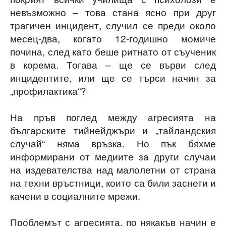
невъзможно – това стана ясно при друг
трагичен инцидент, случил се преди около
месец-два, когато 12-годишно момиче
почина, след като беше ритнато от съученик
в корема. Тогава – ще се върви след
инцидентите, или ще се търси начин за
„профилактика“?
На пръв поглед между агресията на
българските тийнейджъри и „тайландския
случай“ няма връзка. Но пък бяхме
информирани от медиите за други случаи
на издевателства над малолетни от страна
на техни връстници, които са били заснети и
качени в социалните мрежи.
Проблемът с агресията, по някакъв начин е