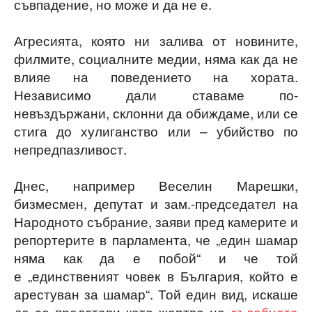
съвпадение, но може и да не е.
Агресията, която ни залива от новините,
филмите, социалните медии, няма как да не
влияе на поведението на хората.
Независимо дали ставаме по-
невъздържани, склонни да обиждаме, или се
стига до хулиганство или – убийство по
непредпазливост.
Днес, например Веселин Марешки,
бизмесмен, депутат и зам.-председател на
Народното събрание, заяви пред камерите и
репортерите в парламента, че „един шамар
няма как да е побой“ и че той
е „единственият човек в България, който е
арестуван за шамар“. Той един вид, искаше
да се представи като жертва на
съдебната