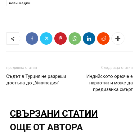
нови медии
предишна статия
Следваща статия
Съдът в Турция не разреши
Индийското орехче е
достъпа до „Уикипедия”
наркотик и може да
предизвика смърт
СВЪРЗАНИ СТАТИИ
ОЩЕ ОТ АВТОРА