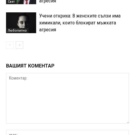
агресия
Свят
Учени откриха: В женските сълзи има
химикали, които блокират мъжката
агресия
Любопитно
ВАШИЯТ КОМЕНТАР