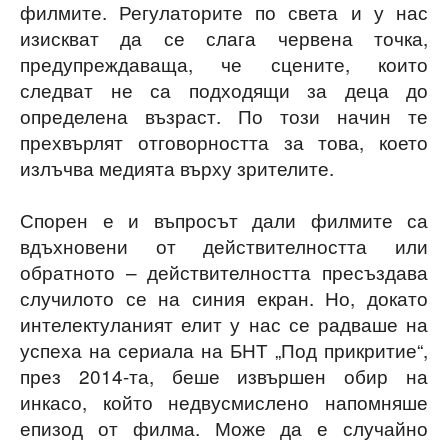
филмите. Регулаторите по света и у нас
изискват да се слага червена точка,
предупреждаваща, че сцените, които
следват не са подходящи за деца до
определена възраст. По този начин те
прехвърлят отговорността за това, което
излъчва медията върху зрителите.
Спорен е и въпросът дали филмите са
вдъхновени от действителността или
обратното – действителността пресъздава
случилото се на синия екран. Но, докато
интелектуланият елит у нас се радваше на
успеха на сериала на БНТ „Под прикритие“,
през 2014-та, беше извършен обир на
инкасо, който недвусмислено напомняше
епизод от филма. Може да е случайно