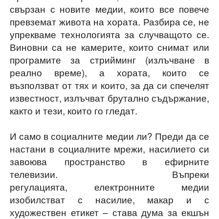
свързан с новите медии, които все повече
превземат живота на хората. Разбира се, не
упрекваме технологията за случващото се.
Виновни са не камерите, които снимат или
програмите за стрийминг (излъчване в
реално време), а хората, които се
възползват от тях и които, за да си спечелят
известност, излъчват брутално съдържание,
както и тези, които го гледат.
И само в социалните медии ли? Преди да се
настани в социалните мрежи, насилието си
завоюва пространство в ефирните
телевизии. Въпреки
регулацията, електронните медии
изобилстват с насилие, макар и с
художествен етикет – става дума за екшън