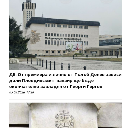
ДБ: От премиера и лично от Гълъб Донев зависи
дали Пловдивският панаир ще бъде
окончателно завладян от Георги Гергов
05.08.2026, 17:20