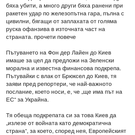
бяха убити, а много други бяха ранени при
ракетен удар по железопътна гара, пълна с
цивилни, бягащи от заплахата от голяма
руска офанзива в източната част на
страната. прочети повече
Пътуването на Фон дер Лайен до Киев
имаше за цел да предложи на Зеленски
морална и известна финансова подкрепа.
Пътувайки с влак от Брюксел до Киев, тя
заяви пред репортери, че най-важното
послание, което носи, е, че „ще има път на
ЕС“ за Украйна.
Тя обеща подкрепата си за това Киев да
„излезе от войната като демократична
страна“, за което, според нея, Европейският