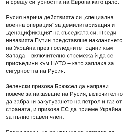
и срещу сигурността на Европа като цяло.
Русия нарича действията си „специална
военна операция“ за демилитаризация и
„денацификация“ на съседката си. Преди
инвазията Путин представяше накланянето
на Украйна през последните години към
Запада – включително стремежа ѝ да се
присъедини към НАТО – като заплаха за
сигурността на Русия.
Зеленски призова Брюксел да направи
повече за наказване на Русия, включително
да забрани закупуването на петрол и газ от
страната, и призова ЕС да приеме Украйна
за пълноправен член.
Борел заяви, че санкциите за петрола са