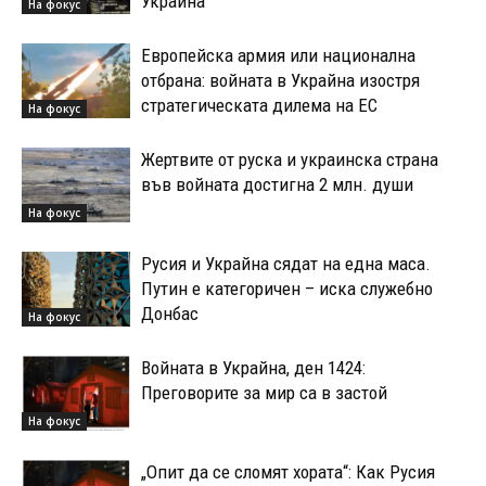
Украйна
На фокус
Европейска армия или национална
отбрана: войната в Украйна изостря
стратегическата дилема на ЕС
На фокус
Жертвите от руска и украинска страна
във войната достигна 2 млн. души
На фокус
Русия и Украйна сядат на една маса.
Путин е категоричен – иска служебно
Донбас
На фокус
Войната в Украйна, ден 1424:
Преговорите за мир са в застой
На фокус
„Опит да се сломят хората“: Как Русия