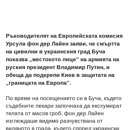
Ръководителят на Европейската комисия
Урсула фон дер Лайен заяви, че смъртта
на цивилни в украинския град Буча
показва „жестокото лице“ на армията на
руския президент Владимир Путин, и
обеща да подкрепи Киев в защитата на
„границата на Европа“.
По време на посещението си в Буча, където
съдебните лекари започнаха да ексхумират
телата от масов гроб, фон дер Лайен
изглеждаше видимо разчувствана от
видяното в града, където според украински