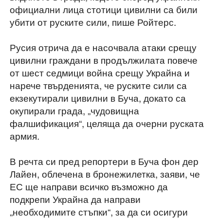
официални лица стотици цивилни са били
убити от руските сили, пише Ройтерс.
Русия отрича да е насочвала атаки срещу
цивилни граждани в продължилата повече
от шест седмици война срещу Украйна и
нарече твърденията, че руските сили са
екзекутирали цивилни в Буча, докато са
окупирали града, „чудовищна
фалшификация“, целяща да очерни руската
армия.
В речта си пред репортери в Буча фон дер
Лайен, облечена в бронежилетка, заяви, че
ЕС ще направи всичко възможно да
подкрепи Украйна да направи
„необходимите стъпки“, за да си осигури