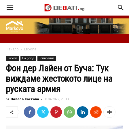
Начало
Европа
Европа
На фокус
Топновина
Фон дер Лайен от Буча: Тук
виждаме жестокото лице на
руската армия
от
Павела Костова
-
08.04.2022, 20:13