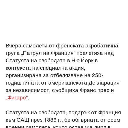
Вчера самолети от френската акробатична
група „Патрул на Франция“ прелетяха над
Статуята на свободата в Ню Йорк в
контекста на специална акция,
организирана за отбелязване на 250-
годишнината от американската Декларация
за независимост, съобщиха Франс прес и
„Фигаро“
.
Статуята на свободата, подарък от Франция
към САЩ през 1886 г., бе обгърната от осем
военни самолета, които оставиха диря в