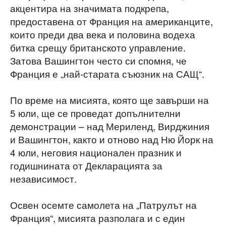
акцентира на значимата подкрепа,
предоставена от Франция на американците,
които преди два века и половина водеха
битка срещу британското управление.
Затова Вашингтон често си спомня, че
Франция е „най-старата съюзник на САЩ“.
По време на мисията, която ще завърши на
5 юли, ще се проведат допълнителни
демонстрации – над Мериленд, Вирджиния
и Вашингтон, както и отново над Ню Йорк на
4 юли, неговия национален празник и
годишнината от Декларацията за
независимост.
Освен осемте самолета на „Патрулът на
Франция“, мисията разполага и с един