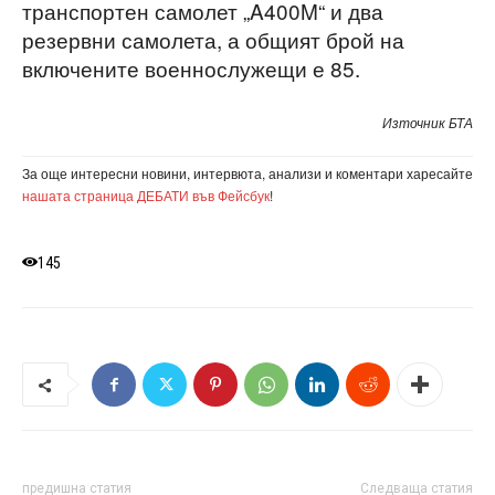
транспортен самолет „A400M“ и два
резервни самолета, а общият брой на
включените военнослужещи е 85.
Източник БТА
За още интересни новини, интервюта, анализи и коментари харесайте
нашата страница ДЕБАТИ във Фейсбук
!
145
предишна статия
Следваща статия