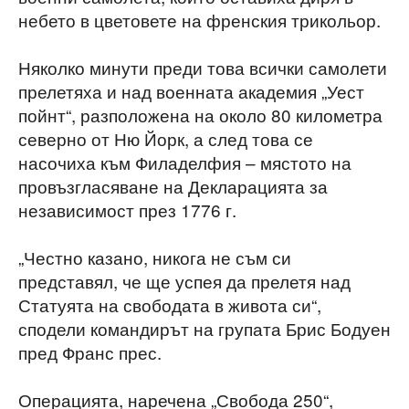
небето в цветовете на френския трикольор.
Няколко минути преди това всички самолети
прелетяха и над военната академия „Уест
пойнт“, разположена на около 80 километра
северно от Ню Йорк, а след това се
насочиха към Филаделфия – мястото на
провъзгласяване на Декларацията за
независимост през 1776 г.
„Честно казано, никога не съм си
представял, че ще успея да прелетя над
Статуята на свободата в живота си“,
сподели командирът на групата Брис Бодуен
пред Франс прес.
Операцията, наречена „Свобода 250“,