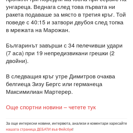
унгареца. Веднага след това първата ни
ракета подаваше за място в третия кръг. Той
поведе с 40:15 и затвори двубоя след топка
в мрежата на Марожан.
Българинът завърши с 34 пелечивши удари
(7 аса) при 19 непредизвикани грешки (2
двойни).
В следващия кръг утре Димитров очаква
белгиеца Зизу Бергс или германеца
Максимилиан Мартерер.
Още спортни новини – четете тук
За още интересни новини, интервюта, анализи и коментари харесайте
нашата страница ДЕБАТИ във Фейсбук
!