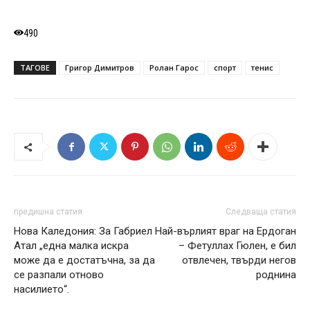
490
ТАГОВЕ
Григор Димитров
Ролан Гарос
спорт
тенис
предишна статия
Следваща статия
Нова Каледония: За Габриел
Най-върлият враг на Ердоган
Атал „една малка искра
– Фетуллах Гюлен, е бил
може да е достатъчна, за да
отвлечен, твърди негов
се разпали отново
роднина
насилието“.