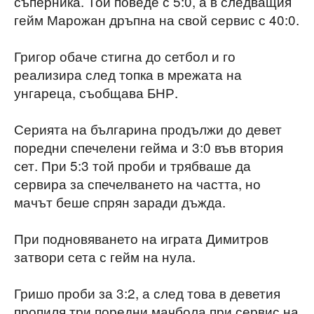
съперника. Той поведе с 5:0, а в следващия
гейм Марожан дръпна на свой сервис с 40:0.
Григор обаче стигна до сетбол и го
реализира след топка в мрежата на
унгареца, съобщава БНР.
Серията на българина продължи до девет
поредни спечелени гейма и 3:0 във втория
сет. При 5:3 той проби и трябваше да
сервира за спечелването на частта, но
мачът беше спрян заради дъжда.
При подновяването на играта Димитров
затвори сета с гейм на нула.
Гришо проби за 3:2, а след това в деветия
пропиля три поредни мачбола при сервис на