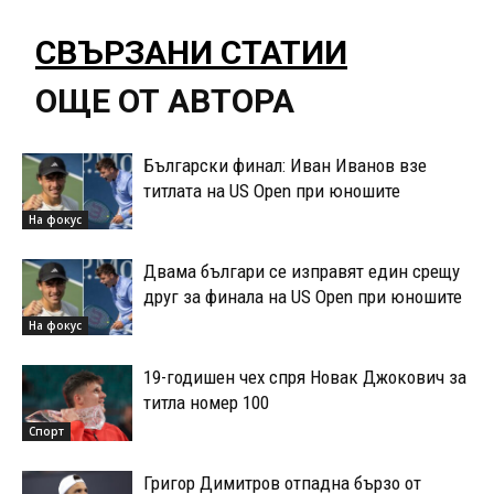
СВЪРЗАНИ СТАТИИ
ОЩЕ ОТ АВТОРА
Български финал: Иван Иванов взе
титлата на US Open при юношите
На фокус
Двама българи се изправят един срещу
друг за финала на US Open при юношите
На фокус
19-годишен чех спря Новак Джокович за
титла номер 100
Спорт
Григор Димитров отпадна бързо от