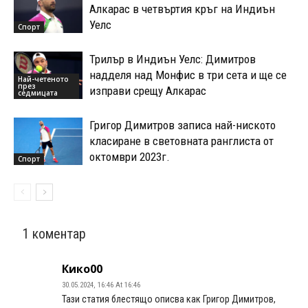
Алкарас в четвъртия кръг на Индиън
Уелс
Спорт
Трилър в Индиън Уелс: Димитров
надделя над Монфис в три сета и ще се
Най-четеното
през
изправи срещу Алкарас
седмицата
Григор Димитров записа най-ниското
класиране в световната ранглиста от
октомври 2023г.
Спорт
1 коментар
Кико00
30.05.2024, 16:46 At 16:46
Тази статия блестящо описва как Григор Димитров,