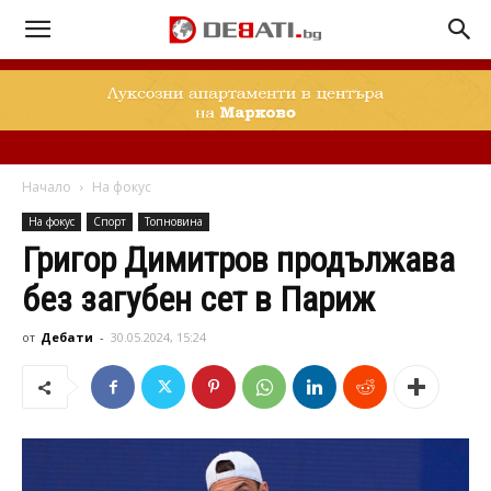
Начало
На фокус
На фокус
Спорт
Топновина
Григор Димитров продължава
без загубен сет в Париж
от
Дебати
-
30.05.2024, 15:24