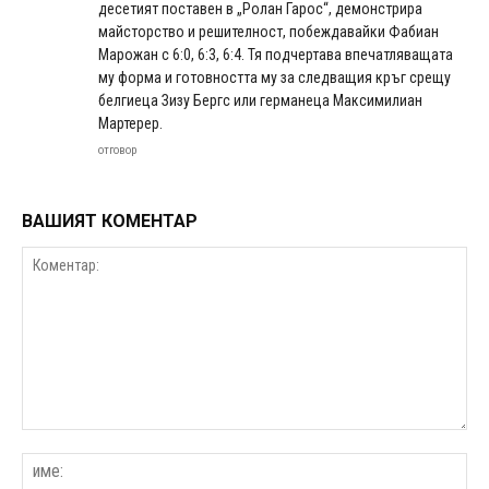
десетият поставен в „Ролан Гарос“, демонстрира
майсторство и решителност, побеждавайки Фабиан
Марожан с 6:0, 6:3, 6:4. Тя подчертава впечатляващата
му форма и готовността му за следващия кръг срещу
белгиеца Зизу Бергс или германеца Максимилиан
Мартерер.
отговор
ВАШИЯТ КОМЕНТАР