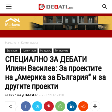
Начало
Коментари
България
Коментари
На фокус
Топновина
СПЕЦИАЛНО ЗА ДЕБАТИ
Илиян Василев: За проектите
на „Америка за България“ и за
другите проекти
от
Екип на ДЕБАТИ.БГ
-
25.07.2017, 23:30