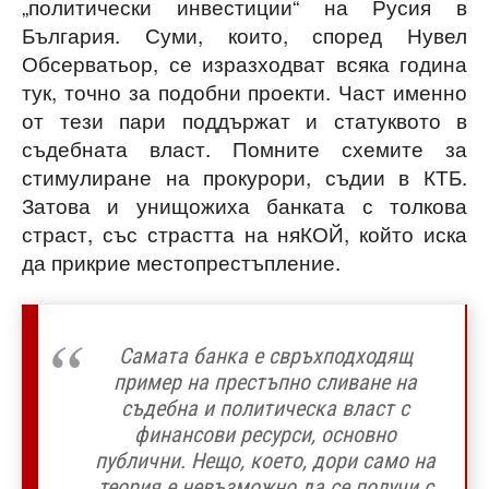
„политически инвестиции“ на Русия в
България. Суми, които, според Нувел
Обсерватьор, се изразходват всяка година
тук, точно за подобни проекти. Част именно
от тези пари поддържат и статуквото в
съдебната власт. Помните схемите за
стимулиране на прокурори, съдии в КТБ.
Затова и унищожиха банката с толкова
страст, със страстта на няКОЙ, който иска
да прикрие местопрестъпление.
Самата банка е свръхподходящ
пример на престъпно сливане на
съдебна и политическа власт с
финансови ресурси, основно
публични. Нещо, което, дори само на
теория е невъзможно да се получи с