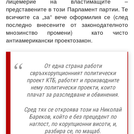
лицемерие на властимащите –
представените в този Парламент партии. Те
всичките са „за“ вече оформилия се (след
последно внесените от законодателното
мнозинство промени) като чисто
антиамерикански проектозакон.
От една страна работи
свръхкорупционният политически
проект КТБ, работят и производните
нему политически проекти, които
плачат за разследване и обвинения.
Сред тях се откроява този на Николай
Бареков, който е без прецедент по
наглост, по корупционни висоти, и,
разбира се, по мащаб.