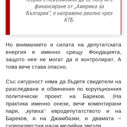
финансиране от „Америка за
България“, е направено реално чрез
КТБ.
Но вниманието и силата на депутатската
енергия е именно срещу Фондацията,
защото нея не могат да я контролират. А
това вече става опасно.
Със сигурност няма да бъдете свидетели на
разследване и обвинения по корупционния
политически проект на Бареков. (На
практика именно онези, вече коментирани
пари, „купиха“ евродепутатството и на
Бареков, и на Джамбазки, и двамата –
суперизвестни наши медийни звезди.