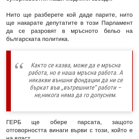
Нито ще разберете кой даде парите, нито
ще накарате депутатите в този Парламент
да се разровят в мръсното бельо на
българската политика.
Както се казва, може да е мръсна
работа, но е наша мръсна работа.
А
някакви външни фондации да ни се
бъркат във „вътрешните“ работи –
не,никога няма да го допуснем.
ГЕРБ ще обере парсата, защото
отговорността винаги върви с този, който е
на власт.