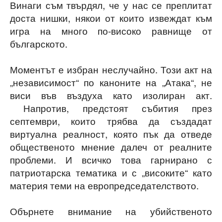
Винаги съм твърдял, че у нас се преплитат
доста нишки, някои от които извеждат към
игра на много по-високо равнище от
българското.
Моментът е избран неслучайно. Този акт на
„независимост“ по каноните на „Атака“, не
виси във въздуха като изолиран акт.
Напротив, предстоят събития през
септември, които трябва да създадат
виртуална реалност, която пък да отведе
общественото мнение далеч от реалните
проблеми. И всичко това гарнирано с
патриотарска тематика и с „високите“ като
материя теми на европредседателството.
Обърнете внимание на убийственото