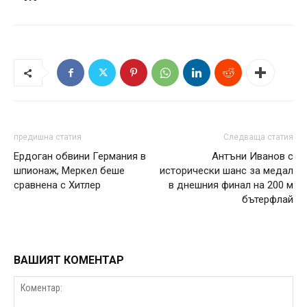
предишна статия
Следваща статия
Ердоган обвини Германия в
Антъни Иванов с
шпионаж, Меркел беше
исторически шанс за медал
сравнена с Хитлер
в днешния финал на 200 м
бътерфлай
ВАШИЯТ КОМЕНТАР