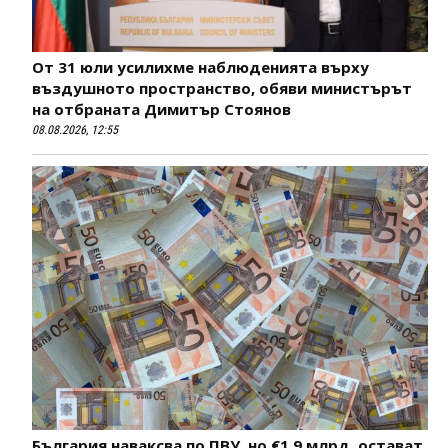
От 31 юли усилихме наблюденията върху
въздушното пространство, обяви министърът
на отбраната Димитър Стоянов
08.08.2026, 12:55
България наваксва по ПВУ, но €1,9 млрд. остават