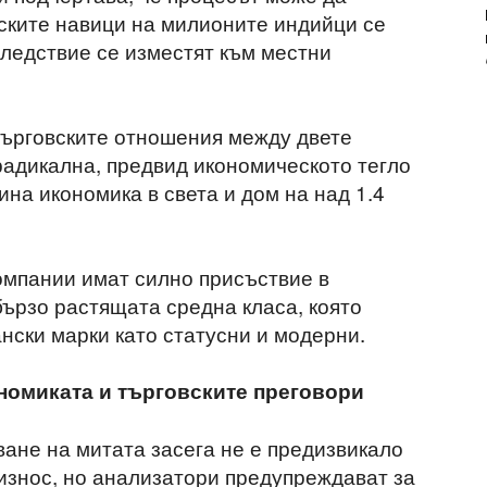
ските навици на милионите индийци се
ледствие се изместят към местни
търговските отношения между двете
-радикална, предвид икономическото тегло
ина икономика в света и дом на над 1.4
омпании имат силно присъствие в
бързо растящата средна класа, която
нски марки като статусни и модерни.
номиката и търговските преговори
ане на митата засега не е предизвикало
износ, но анализатори предупреждават за