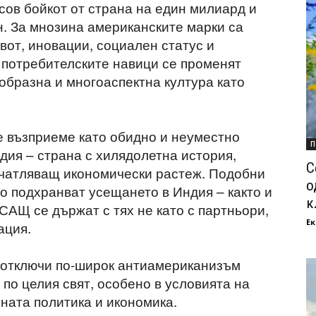
сов бойкот от страна на един милиард и
. За мнозина американските марки са
вот, иновации, социален статус и
е потребителските навици се променят
образна и многоаспектна култура като
 възприеме като обидно и неуместно
П
дия – страна с хилядолетна история,
С
ечатляващ икономически растеж. Подобни
о
о подхранват усещането в Индия – както и
к
 САЩ се държат с тях не като с партньори,
Ек
ация.
а отключи по-широк антиамериканизъм
по целия свят, особено в условията на
ната политика и икономика.