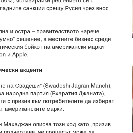
падните санкции срещу Русия чрез внос
на и остра – правителството нарече
зумно“ решение, а местните бизнес среди
егическия бойкот на американски марки
on и Apple.
ически акценти
е на Свадеши“ (Swadeshi Jagran Manch),
а народна партия (Бхаратия Джаната),
ги с призив към потребителите да избират
ат американските марки.
 Махаджан описва този ход като „призив
и подчертава, че процесът може да