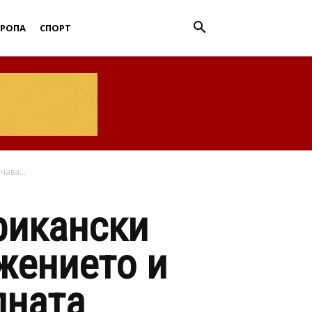
ВРОПА
СПОРТ
ава...
рикански
жението и
лната