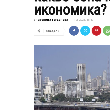
икономика?
от
Зорница Богданова
-
11.08.2025, 15:47
Сподели