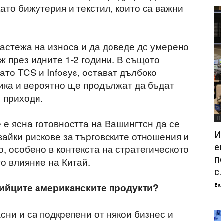
ато бижутерия и текстил, които са важни
растежа на износа и да доведе до умерено
ж през идните 1-2 години. В същото
ато TCS и Infosys, остават дълбоко
ика и вероятно ще продължат да бъдат
 приходи.
П
 е ясна готовността на Вашингтон да се
И
вайки рискове за търговските отношения и
е
, особено в контекста на стратегическото
п
о влияние на Китай.
с.
Ек
дийците американските продукти?
асни и са подкрепени от някои бизнес и