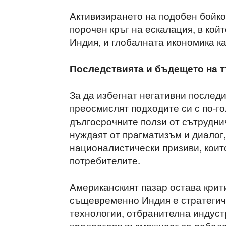
Активизирането на подобен бойко
порочен кръг на ескалация, в ко
Индия, и глобалната икономика ка
Последствията и бъдещето на 
За да избегнат негативни последи
преосмислят подходите си с по-г
дългосрочните ползи от сътрудни
нуждаят от прагматизъм и диалог,
националистически призиви, коит
потребителите.
Американският пазар остава крит
същевременно Индия е стратегиче
технологии, отбранителна индуст
предоставя възможност за ребала