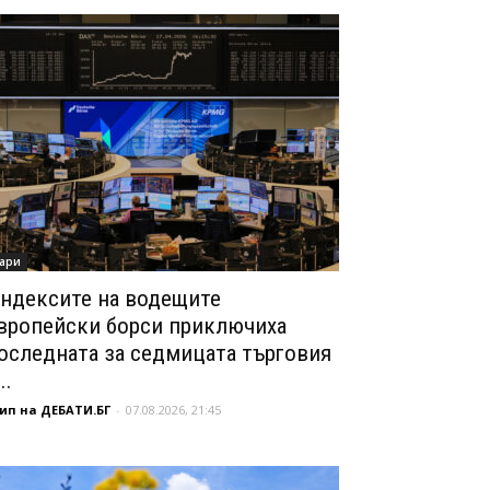
ари
ндексите на водещите
вропейски борси приключиха
оследната за седмицата търговия
..
ип на ДЕБАТИ.БГ
-
07.08.2026, 21:45