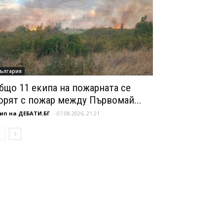
ългария
бщо 11 екипа на пожарната се
орят с пожар между Първомай...
ип на ДЕБАТИ.БГ
-
07.08.2026, 21:21