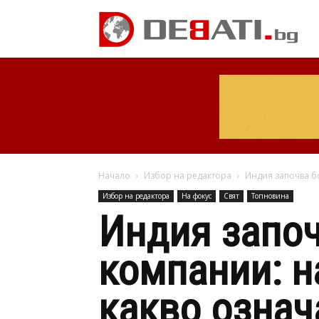
Начало
Избор на редактора
Индия започва б
Избор на редактора
На фокус
Свят
Топновина
Индия започ
компании: н
какво означ