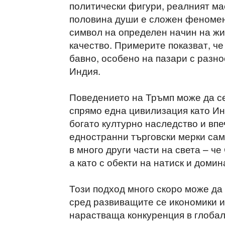
политически фигури, реалният ма
половина души е сложен феномен
символ на определен начин на жи
качество. Примерите показват, ч
бавно, особено на пазари с разно
Индия.
Поведението на Тръмп може да се
спрямо една цивилизация като Ин
богато културно наследство и вп
едностранни търговски мерки сам
в много други части на света – че
а като с обекти на натиск и домин
Този подход много скоро може д
сред развиващите се икономики и 
нарастваща конкуренция в глобал