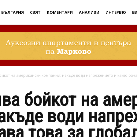
Дебати
БЪЛГАРИЯ
СВЯТ
КОМЕНТАРИ
АНАЛИЗИ
ИНТЕРВЮ
Е
ойкот на американски компании: накъде води напрежението и какво означ
ва бойкот на аме
акъде води напре
ава това за глоба