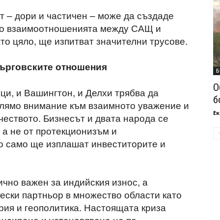
т – дори и частичен – може да създаде
йто взаимоотношенията между САЩ и
то цяло, ще изпитват значителни трусове.
търговските отношения
Б
О
ци, и Вашингтон, и Делхи трябва да
б
олямо внимание към взаимното уважение и
Ек
чеството. Бизнесът и двата народа се
 а не от протекционизъм и
о само ще изплашат инвеститорите и
ично важен за индийския износ, а
ски партньор в множество области като
рия и геополитика. Настоящата криза
нсиране и установяване на по-