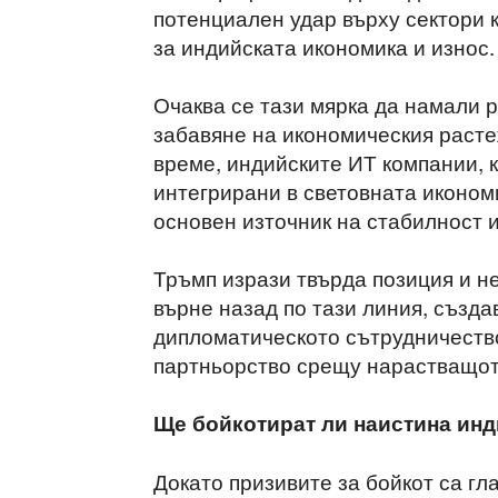
потенциален удар върху сектори к
за индийската икономика и износ.
Очаква се тази мярка да намали 
забавяне на икономическия расте
време, индийските ИТ компании, к
интегрирани в световната иконом
основен източник на стабилност и
Тръмп изрази твърда позиция и не
върне назад по тази линия, създа
дипломатическото сътрудничество
партньорство срещу нарастващот
Ще бойкотират ли наистина ин
Докато призивите за бойкот са гл