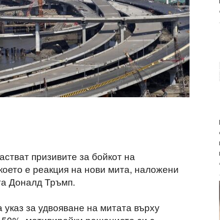
астват призивите за бойкот на
което е реакция на нови мита, наложени
та Доналд Тръмп.
указ за удвояване на митата върху
 50%, мотивирайки решението си с