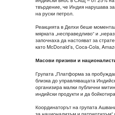
твърдение, че Индия нарушава за
на руски петрол.
Реакцията в Делхи беше моментал
мярката „несправедливо“ и „нера
започнаха да настояват за страт
като McDonald’s, Coca-Cola, Amaz
Масови призиви и националист
Групата „Платформа за пробуждан
близка до управляващата Индийск
организира малки публични митин
индийски продукти и да бойкотир
Координаторът на групата Ашвани
за национализъм и патриотизъм“ 