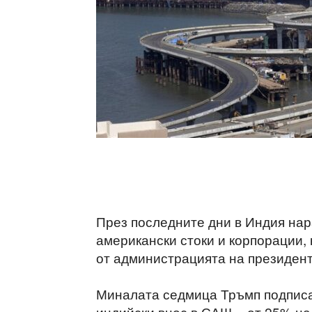
През последните дни в Индия нар
американски стоки и корпорации, 
от администрацията на президен
Миналата седмица Тръмп подписа 
индийски внос в САЩ – от 25% на