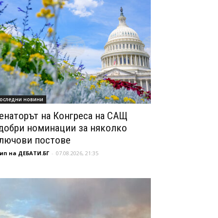
оследни новини
енаторът на Конгреса на САЩ
добри номинации за няколко
лючови постове
ип на ДЕБАТИ.БГ
-
07.08.2026, 21:35