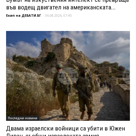
във водещ двигател на американската...
Екип на ДЕБАТИ.БГ
-
06.08.2026, 07:45
Последни новини
Двама израелски войници са убити в Южен
Ливан, съобщи израелската армия