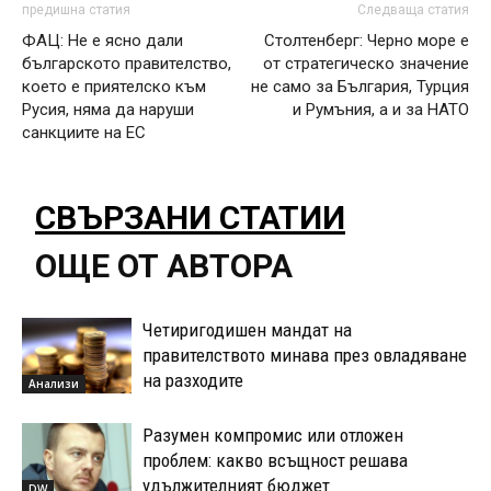
предишна статия
Следваща статия
ФАЦ: Не е ясно дали
Столтенберг: Черно море е
българското правителство,
от стратегическо значение
което е приятелско към
не само за България, Турция
Русия, няма да наруши
и Румъния, а и за НАТО
санкциите на ЕС
СВЪРЗАНИ СТАТИИ
ОЩЕ ОТ АВТОРА
Четиригодишен мандат на
правителството минава през овладяване
на разходите
Анализи
Разумен компромис или отложен
проблем: какво всъщност решава
удължителният бюджет
DW