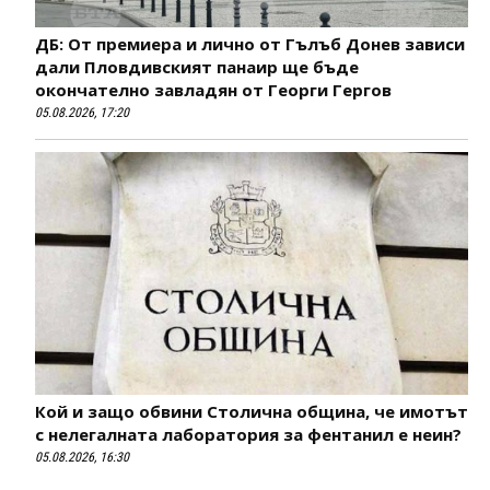
ДБ: От премиера и лично от Гълъб Донев зависи
дали Пловдивският панаир ще бъде
окончателно завладян от Георги Гергов
05.08.2026, 17:20
Кой и защо обвини Столична община, че имотът
с нелегалната лаборатория за фентанил е неин?
05.08.2026, 16:30