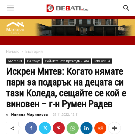
Начало
България
България
На фокус
Най-четеното през седмицата
Топновина
Искрен Митев: Когато нямате
пари за подарък на децата си
тази Коледа, сещайте се кой е
виновен – г-н Румен Радев
от
Илияна Маринкова
-
29.11.2022, 12:11