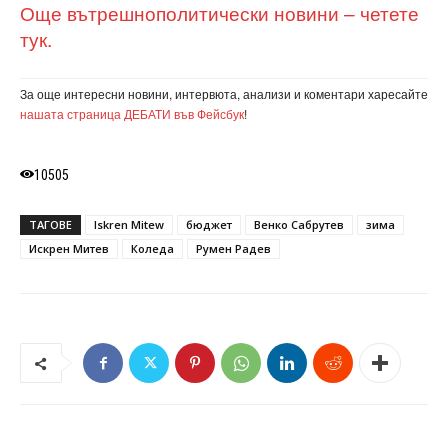
Още вътрешнополитически новини – четете
тук.
За още интересни новини, интервюта, анализи и коментари харесайте
нашата страница ДЕБАТИ във Фейсбук
!
10505
ТАГОВЕ
Iskren Mitew
бюджет
Венко Сабрутев
зима
Искрен Митев
Коледа
Румен Радев