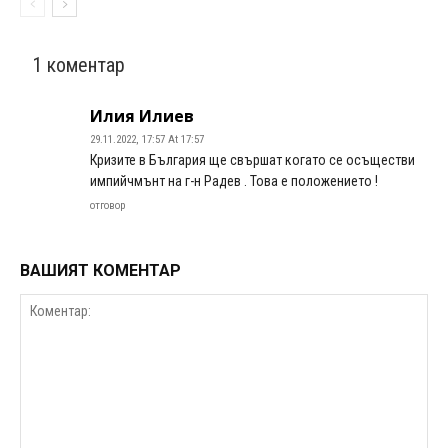
1 коментар
Илия Илиев
29.11.2022, 17:57 At 17:57
Кризите в България ще свършат когато се осъществи
импийчмънт на г-н Радев . Това е положението !
отговор
ВАШИЯТ КОМЕНТАР