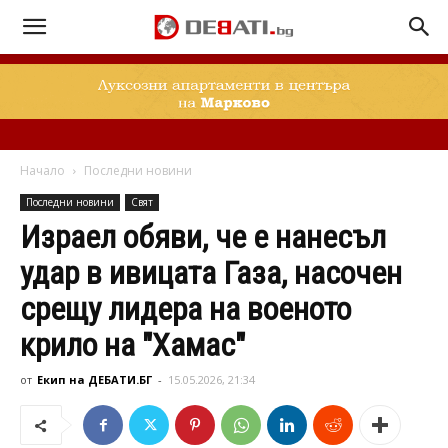
Начало
Последни новини
Последни новини
Свят
Израел обяви, че е нанесъл
удар в ивицата Газа, насочен
срещу лидера на военото
крило на "Хамас"
от
Екип на ДЕБАТИ.БГ
-
15.05.2026, 21:34