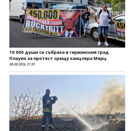
10 000 души се събраха в германския град
Плауен за протест срещу канцлера Мерц
08.08.2026, 21:35