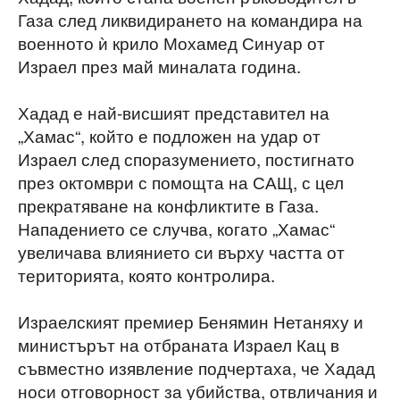
Газа след ликвидирането на командирa на
военното ѝ крило Мохамед Синуар от
Израел през май миналата година.
Хадад е най-висшият представител на
„Хамас“, който е подложен на удар от
Израел след споразумението, постигнато
през октомври с помощта на САЩ, с цел
прекратяване на конфликтите в Газа.
Нападението се случва, когато „Хамас“
увеличава влиянието си върху частта от
територията, която контролира.
Израелският премиер Бенямин Нетаняху и
министърът на отбраната Израел Кац в
съвместно изявление подчертаха, че Хадад
носи отговорност за убийства, отвличания и