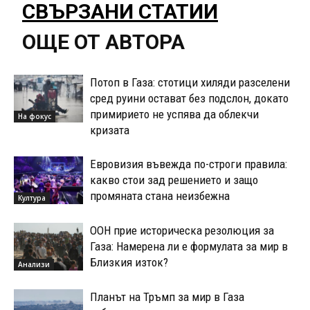
СВЪРЗАНИ СТАТИИ
ОЩЕ ОТ АВТОРА
Потоп в Газа: стотици хиляди разселени
сред руини остават без подслон, докато
примирието не успява да облекчи
На фокус
кризата
Евровизия въвежда по-строги правила:
какво стои зад решението и защо
промяната стана неизбежна
Култура
ООН прие историческа резолюция за
Газа: Намерена ли е формулата за мир в
Близкия изток?
Анализи
Планът на Тръмп за мир в Газа