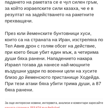
падането на ракетата се е чул силен гръм,
за който израелските сили казаха, че е в
резултат на задействането на ракетните
прехващачи.
През юли йеменските бунтовници хуси,
които са на страната на Иран, изстреляха по
Тел Авив дрон с голям обсег на действие,
при което беше убит един мъж, а четирима
души бяха ранени. Нападението накара
Израел тогава да нанесе най-мощните
въздушни удари по военни цели на хусите
близо до йеменското пристанище Ходейда.
При тези атаки бяха убити трима души, а 87
бяха ранени.
За още интересни новини, интервюта, анализи и коментари харесайте
нашата страница ДЕБАТИ във Фейсбук
!