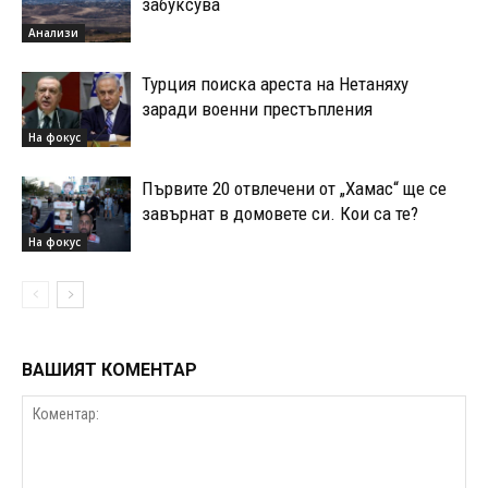
забуксува
Анализи
Турция поиска ареста на Нетаняху
заради военни престъпления
На фокус
Първите 20 отвлечени от „Хамас“ ще се
завърнат в домовете си. Кои са те?
На фокус
ВАШИЯТ КОМЕНТАР