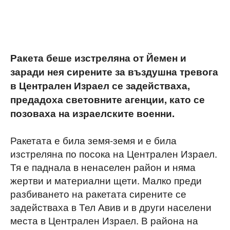
Ракета беше изстреляна от Йемен и
заради нея сирените за въздушна тревога
в Централен Израел се задействаха,
предадоха световните агенции, като се
позоваха на израелските военни.
Ракетата е била земя-земя и е била
изстреляна по посока на Централен Израел.
Тя е паднала в ненаселен район и няма
жертви и материални щети. Малко преди
разбиването на ракетата сирените се
задействаха в Тел Авив и в други населени
места в Централен Израел. В района на