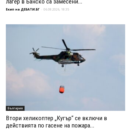
лагер в Банско са замесени...
Екип на ДЕБАТИ.БГ
-
06.08.2026, 18:35
България
Втори хеликоптер „Кугър“ се включи в
действията по гасене на пожара...