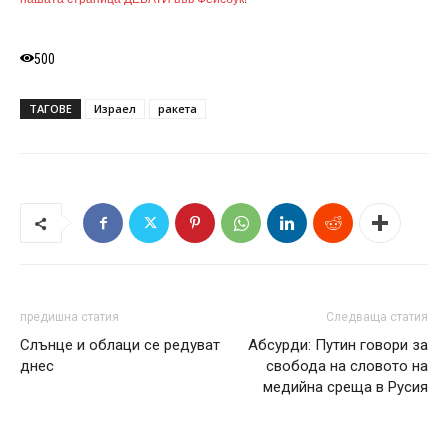
500
ТАГОВЕ
Израел
ракета
предишна статия
Следваща статия
Слънце и облаци се редуват
Абсурди: Путин говори за
днес
свобода на словото на
медийна среща в Русия