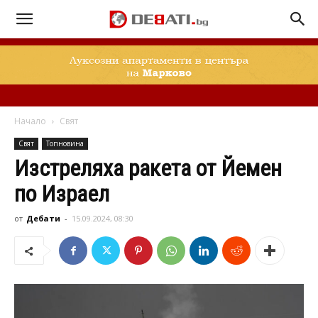
Начало
Свят
Свят
Топновина
Изстреляха ракета от Йемен
по Израел
от
Дебати
-
15.09.2024, 08:30