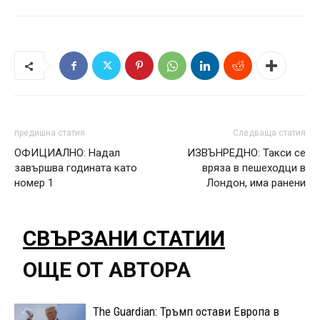
предишна статия
Следваща статия
ОФИЦИАЛНО: Надал
ИЗВЪНРЕДНО: Такси се
завършва годината като
вряза в пешеходци в
номер 1
Лондон, има ранени
СВЪРЗАНИ СТАТИИ
ОЩЕ ОТ АВТОРА
The Guardian: Тръмп остави Европа в