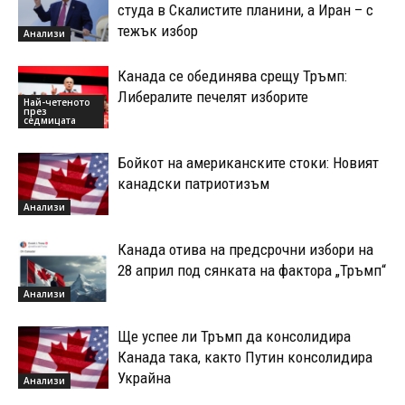
студа в Скалистите планини, а Иран – с
тежък избор
Анализи
Канада се обединява срещу Тръмп:
Либералите печелят изборите
Най-четеното
през
седмицата
Бойкот на американските стоки: Новият
канадски патриотизъм
Анализи
Канада отива на предсрочни избори на
28 април под сянката на фактора „Тръмп“
Анализи
Ще успее ли Тръмп да консолидира
Канада така, както Путин консолидира
Украйна
Анализи