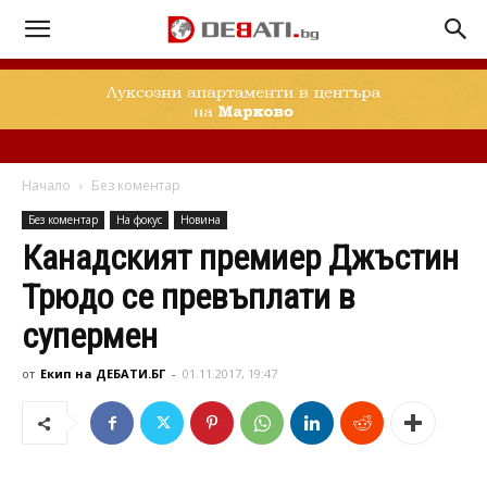
Начало
Без коментар
Без коментар
На фокус
Новина
Канадският премиер Джъстин
Трюдо се превъплати в
супермен
от
Екип на ДЕБАТИ.БГ
-
01.11.2017, 19:47