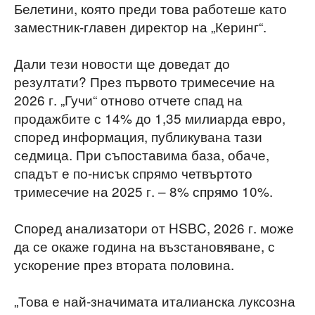
Белетини, която преди това работеше като
заместник-главен директор на „Керинг“.
Дали тези новости ще доведат до
резултати? През първото тримесечие на
2026 г. „Гучи“ отново отчете спад на
продажбите с 14% до 1,35 милиарда евро,
според информация, публикувана тази
седмица. При съпоставима база, обаче,
спадът е по-нисък спрямо четвъртото
тримесечие на 2025 г. – 8% спрямо 10%.
Според анализатори от HSBC, 2026 г. може
да се окаже година на възстановяване, с
ускорение през втората половина.
„Това е най-значимата италианска луксозна