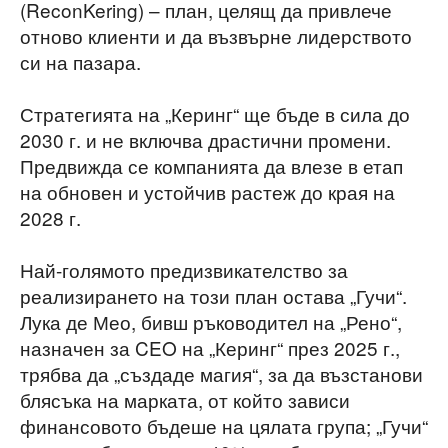
(ReconKering) – план, целящ да привлече
отново клиенти и да възвърне лидерството
си на пазара.
Стратегията на „Керинг“ ще бъде в сила до
2030 г. и не включва драстични промени.
Предвижда се компанията да влезе в етап
на обновен и устойчив растеж до края на
2028 г.
Най-голямото предизвикателство за
реализирането на този план остава „Гучи“.
Лука де Мео, бивш ръководител на „Рено“,
назначен за CEO на „Керинг“ през 2025 г.,
трябва да „създаде магия“, за да възстанови
блясъка на марката, от който зависи
финансовото бъдеше на цялата група; „Гучи“