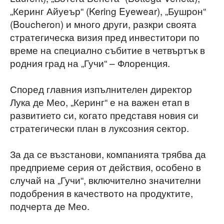
„Керинг Айуеър“ (Kering Eyewear), „Бушрон“
(Boucheron) и много други, разкри своята
стратегическа визия пред инвеститори по
време на специално събитие в четвъртък в
родния град на „Гучи“ – Флоренция.
Според главния изпълнителен директор
Лука де Мео, „Керинг“ е на важен етап в
развитието си, когато представя новия си
стратегически план в луксозния сектор.
За да се възстанови, компанията трябва да
предприеме серия от действия, особено в
случай на „Гучи“, включително значителни
подобрения в качеството на продуктите,
подчерта де Мео.