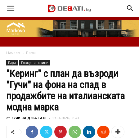
Начало
Пари
Пари
Последни новини
"Керинг" с план да възроди
"Гучи" на фона на спад в
продажбите на италианската
модна марка
от
Екип на ДЕБАТИ.БГ
-
19.04.2026, 18:41