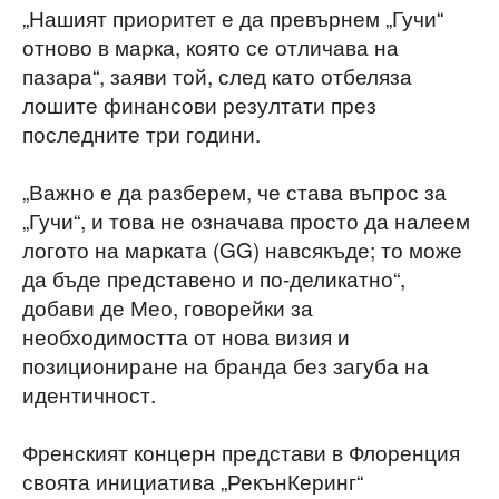
„Нашият приоритет е да превърнем „Гучи“
отново в марка, която се отличава на
пазара“, заяви той, след като отбеляза
лошите финансови резултати през
последните три години.
„Важно е да разберем, че става въпрос за
„Гучи“, и това не означава просто да налеем
логото на марката (GG) навсякъде; то може
да бъде представено и по-деликатно“,
добави де Мео, говорейки за
необходимостта от нова визия и
позициониране на бранда без загуба на
идентичност.
Френският концерн представи в Флоренция
своята инициатива „РекънКеринг“