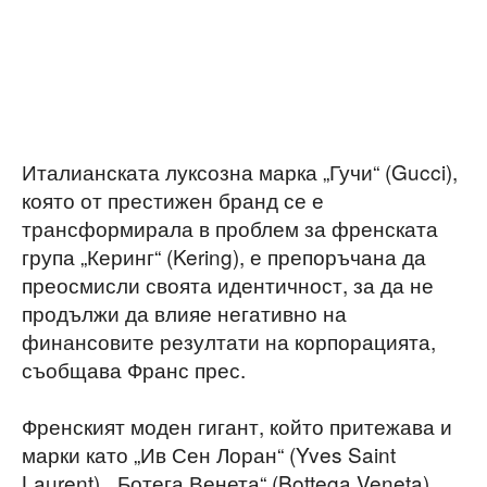
Италианската луксозна марка „Гучи“ (Gucci),
която от престижен бранд се е
трансформирала в проблем за френската
група „Керинг“ (Kering), е препоръчана да
преосмисли своята идентичност, за да не
продължи да влияе негативно на
финансовите резултати на корпорацията,
съобщава Франс прес.
Френският моден гигант, който притежава и
марки като „Ив Сен Лоран“ (Yves Saint
Laurent), „Ботега Венета“ (Bottega Veneta),