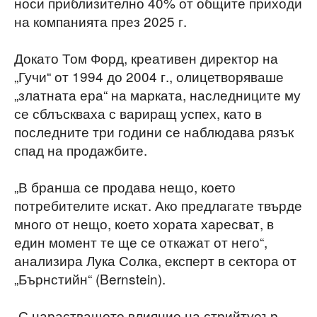
носи приблизително 40% от общите приходи
на компанията през 2025 г.
Докато Том Форд, креативен директор на
„Гучи“ от 1994 до 2004 г., олицетворяваше
„златната ера“ на марката, наследниците му
се сблъскваха с вариращ успех, като в
последните три години се наблюдава рязък
спад на продажбите.
„В бранша се продава нещо, което
потребителите искат. Ако предлагате твърде
много от нещо, което хората харесват, в
един момент те ще се откажат от него“,
анализира Лука Солка, експерт в сектора от
„Бърнстийн“ (Bernstein).
„С нарастващото влияние на стрийтуеър