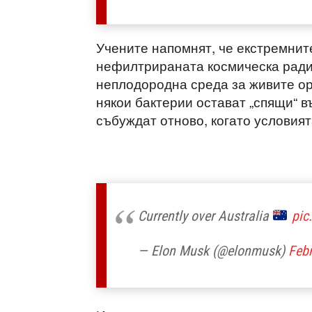
Учените напомнят, че екстремнит
нефилтрираната космическа ради
неплодородна среда за живите орг
някои бактерии остават „спящи“ в
събуждат отново, когато условият
Currently over Australia
pic
— Elon Musk (@elonmusk)
Febr