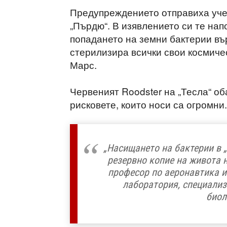
Предупреждението отправиха уче
„Пърдю“. В изявлението си те на
попадането на земни бактерии въ
стерилизира всички свои космиче
Марс.
Червеният Roodster на „Тесла“ об
рисковете, които носи са огромни.
„Насищането на бактерии в „
резервно копие на живота 
професор по аеронавтика и
лаборатория, специализ
биол