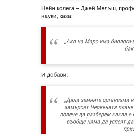
Нейн колега – Джей Мелъш, проф
науки, каза:
„Ако на Марс има биологиче
бак
И добави:
„Дали земните организми н
замърсят Червената планет
повече да разберем каква е
въобще няма да успеят да 
при