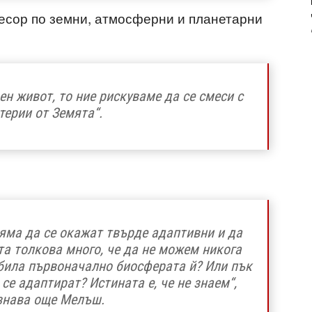
есор по земни, атмосферни и планетарни
н живот, то ние рискуваме да се смеси с
терии от Земята“.
яма да се окажат твърде адаптивни и да
а толкова много, че да не можем никога
 била първоначално биосферата й? Или пък
се адаптират? Истината е, че не знаем“,
знава още Мелъш.