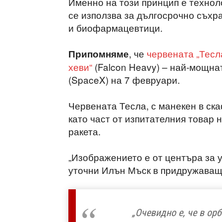
Именно на този принцип е технол
се използва за дългосрочно съхр
и биофармацевтици.
, че
червената „Тесл
Припомняме
хеви“
(Falcon Heavy) – най-мощнат
(SpaceX) на 7 февруари.
Червената Тесла, с манекен в ск
като част от изпитателния товар
ракета.
„Изображението е от центъра за у
уточни Илън Мъск в придружаващ
„Очевидно е, че в ор