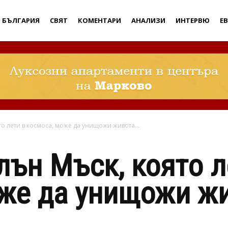
Дебати
БЪЛГАРИЯ
СВЯТ
КОМЕНТАРИ
АНАЛИЗИ
ИНТЕРВЮ
Е
то лети в космоса, може да унищожи живота...
лън Мъск, която л
же да унищожи жи