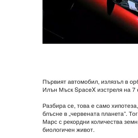
Първият автомобил, излязъл в орб
Илън Мъск SpaceX изстреля на 7
Разбира се, това е само хипотеза
блъсне в „червената планета”. Т
Марс с рекордни количества земн
биологичен живот.