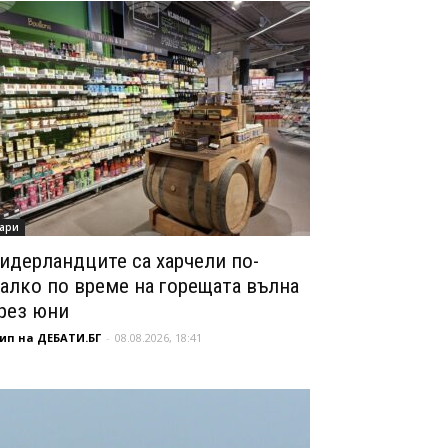
ари
идерландците са харчели по-
алко по време на горещата вълна
рез юни
ип на ДЕБАТИ.БГ
-
08.08.2026, 18:41