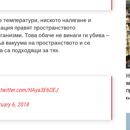
е температури, ниското налягане и
ация правят пространството
анизми. Това обаче не винаги ги убива –
ъв вакуума на пространството и се
а са подходящи за тях.
П
Н
м
.twitter.com/HAya3E6OEJ
п
Ек
uary 6, 2018