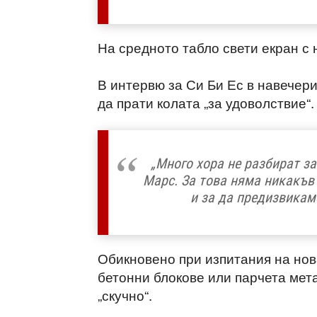
На средното табло свети екран с 
В интервю за Си Би Ес в навечери
да прати колата „за удоволствие“.
„Много хора не разбират з
Марс. За това няма никакъв 
и за да предизвикаме
Обикновено при изпитания на нова
бетонни блокове или парчета мет
„скучно“.