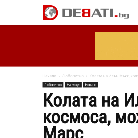
Начало
Любопитно
Колата на Илън Мъск, коя
Любопитно
На фокус
Новина
Колата на И
космоса, мо
Марс