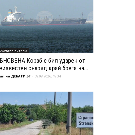
оследни новини
БНОВЕНА Кораб е бил ударен от
еизвестен снаряд край брега на...
ип на ДЕБАТИ.БГ
-
08.08.2026, 18:34