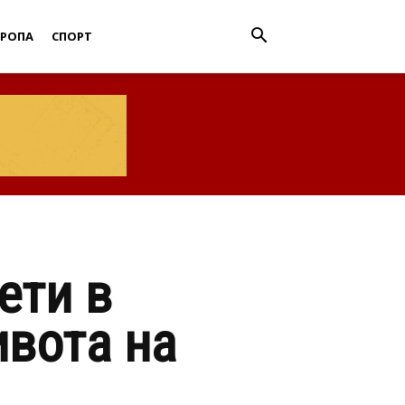
ВРОПА
СПОРТ
ети в
вота на