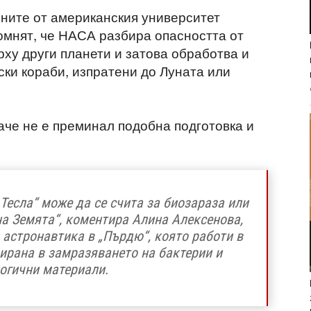
ните от американския университет
помнят, че НАСА разбира опасността от
рху други планети и затова обработва и
ски кораби, изпратени до Луната или
аче не е преминал подобна подготовка и
Тесла“ може да се счита за биозараза или
на Земята“, коментира Алина Алексенова,
 астронавтика в „Пърдю“, която работи в
ирана в замразяването на бактерии и
огични материали.