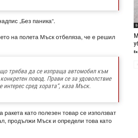
надпис „Без паника“.
Б
М
ето на полета Мъск отбеляза, че е решил
у
Ек
ащо трябва да се изпраща автомобил към
конкретен повод. Прави се за удоволствие
 интерес сред хората“, каза Мъск.
 ракета като полезен товар се използват
ал, продължи Мъск и определи това като