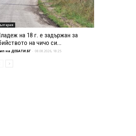
ългария
ладеж на 18 г. е задържан за
бийството на чичо си...
ип на ДЕБАТИ.БГ
-
08.08.2026, 18:25