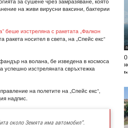
огията за сушене чрез замразяване, която
анение на живи вирусни ваксини, бактерии
а” беше изстреляна с ракетата „Фалкон
а ракета носител в света, на „Спейс екс“
П
О
афандър на волана, бе изведена в космоса
н
 на успешно изстреляната свръхтежка
Ек
правление на полетите на „Спейс екс“,
ия надпис.
бита около Земята има автомобил“.