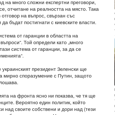
од на много сложни експертни преговори,
се, отчитане на реалността на място. Така
 в отговор на въпрос, свързан със
 да бъдат постигнати с киевските власти.
истема от гаранции в областта на
 въпроси“. Той определи като „много
тази система от гаранции, за да се
уменията“.
е украинският президент Зеленски ще
а мирно споразумение с Путин, защото
влошава.
ята на фронта ясно ни показва, че тя ще
нците. Вероятно един политик, който
и над своите собствени и дори над (тези