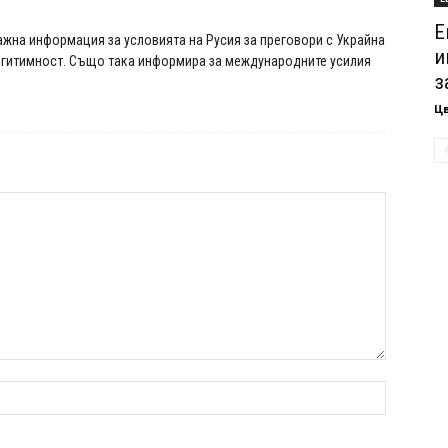
Е
ажна информация за условията на Русия за преговори с Украйна
и
легитимност. Също така информира за международните усилия
з
Ц