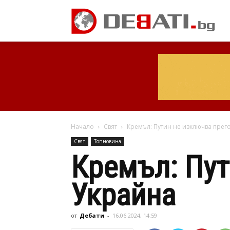
Начало
Свят
Кремъл: Путин не изключва прег
Свят
Топновина
Кремъл: Пут
Украйна
от
Дебати
-
16.06.2024, 14:59