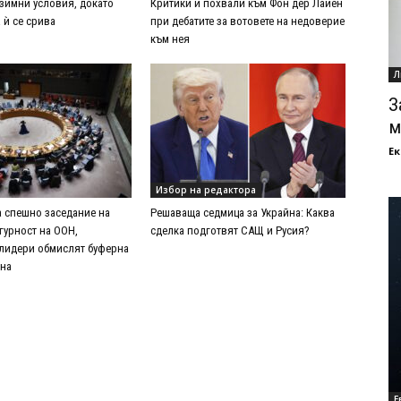
 зимни условия, докато
Критики и похвали към Фон дер Лайен
 ѝ се срива
при дебатите за вотовете на недоверие
към нея
Л
З
м
Ек
Избор на редактора
а спешно заседание на
Решаваща седмица за Украйна: Каква
гурност на ООН,
сделка подготвят САЩ и Русия?
лидери обмислят буферна
йна
Е