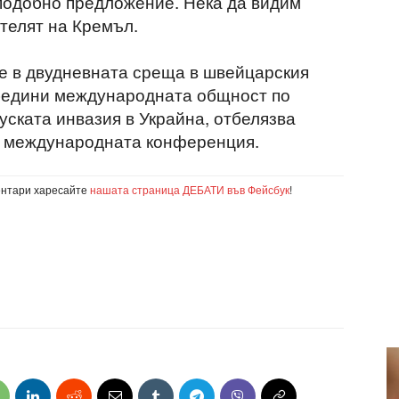
 подобно предложение. Нека да видим
ителят на Кремъл.
ие в двудневната среща в швейцарския
обедини международната общност по
руската инвазия в Украйна, отбелязва
на международната конференция.
ентари харесайте
нашата страница ДЕБАТИ във Фейсбук
!