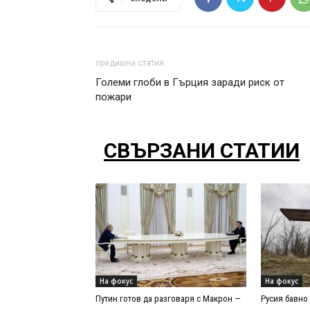
предишна статия
Големи глоби в Гърция заради риск от
пожари
СВЪРЗАНИ СТАТИИ
На фокус
На фокус
Путин готов да разговаря с Макрон —
Русия бавно