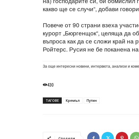
на) господарите си, би обмислил
какво ще се случи“, добави говор
Повече от 90 страни взеха участ
курорт „Бюргенщок“, целяща да 
въпроса как да се сложи край на 
Ройтерс. Русия не бе поканена 
За още интересни новини, интервюта, анализи и ком
430
ТАГОВЕ
Кремъл
Путин
Сподели