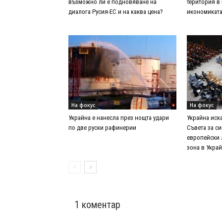
възможно ли е подновяване на
територия в
диалога Русия-ЕС и на каква цена?
икономиката
На фокус
На фокус
Украйна е нанесла през нощта удари
Украйна иск
по две руски рафинерии
Съвета за си
европейски 
зона в Укра
1 коментар