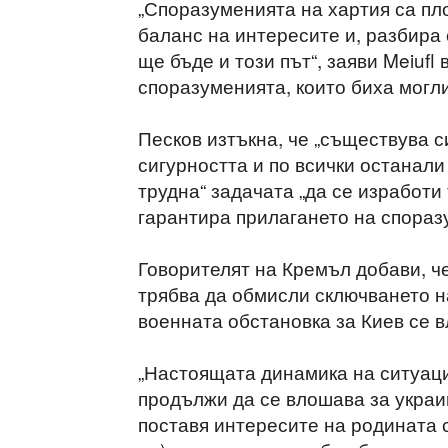
„Споразуменията на хартия са пл
баланс на интересите и, разбира 
ще бъде и този път“, заяви Meiufl
споразуменията, които биха могли
Песков изтъкна, че „съществува с
сигурността и по всички останали
трудна“ задачата „да се изработи 
гарантира прилагането на спораз
Говорителят на Кремъл добави, ч
трябва да обмисли сключването н
военната обстановка за Киев се 
„Настоящата динамика на ситуаци
продължи да се влошава за украи
поставя интересите на родината с