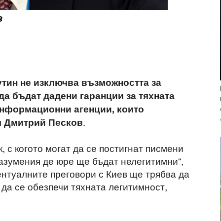
в
тин не изключва възможността за
да бъдат дадени гаранции за тяхната
информационни агенции, които
.
л Дмитрий Песков
, с когото могат да се постигнат писмени
разумения де юре ще бъдат нелегитимни“,
нтуалните преговори с Киев ще трябва да
 да се обезпечи тяхната легитимност,