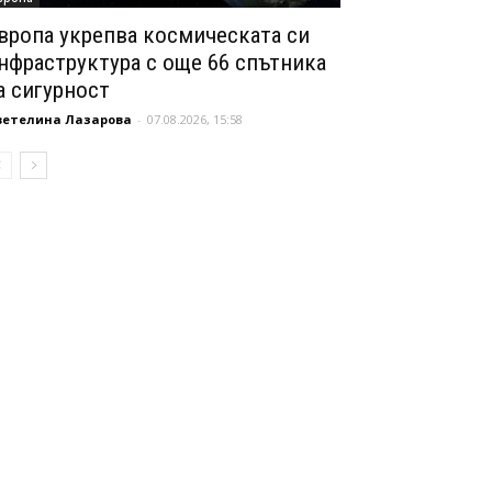
вропа укрепва космическата си
нфраструктура с още 66 спътника
а сигурност
ветелина Лазарова
-
07.08.2026, 15:58