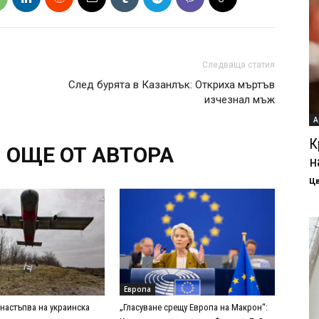
Следваща статия
След бурята в Казанлък: Откриха мъртъв
изчезнал мъж
А
К
ОЩЕ ОТ АВТОРА
н
Ц
Европа
 настъпва на украинска
„Гласуване срещу Европа на Макрон“: