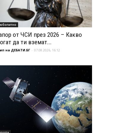
юбопитно
апор от ЧСИ през 2026 – Какво
огат да ти вземат...
ип на ДЕБАТИ.БГ
-
07.08.2026, 16:12
вропа