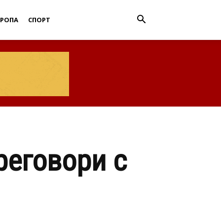
ВРОПА
СПОРТ
реговори с