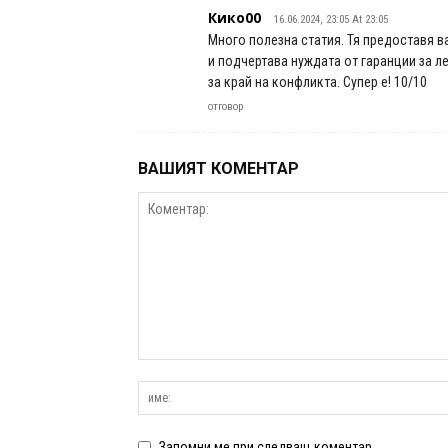
Кико00
16.06.2024, 23:05 At 23:05
Много полезна статия. Тя предоставя в
и подчертава нуждата от гаранции за 
за край на конфликта. Супер е! 10/10
отговор
ВАШИЯТ КОМЕНТАР
Запомни ме при следващ коментар