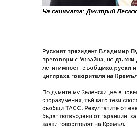
На снимката: Дмитрий Песко
Руският президент Владимир Пу
преговори с Украйна, но държи 
легитимност, съобщиха руски 
цитираха говорителя на Кремъ
По думите му Зеленски „не е човек
споразумения, тъй като тези спо
съобщи ТАСС. Резултатите от еве
бъдат потвърдени от гаранции, за
заяви говорителят на Кремъл.