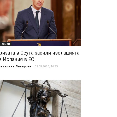
нализи
ризата в Сеута засили изолацията
а Испания в ЕС
ветелина Лазарова
-
07.08.2026, 16:35