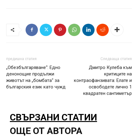
предишна статия
Следваща статия
„Обезбългаряване“: Едно
Дмитро Кулеба към
денонощие продължи
критиците на
животът на „бомбата“ за
контраофанзивата: Елате и
българския език като чужд
освободете лично 1
квадратен сантиметър
СВЪРЗАНИ СТАТИИ
ОЩЕ ОТ АВТОРА