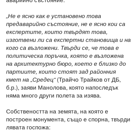
„Не е ясно как е установено това
предаварийно състояние, не е ясно кои са
експертите, които твърдят това,
изготвени ли са експертни становища и на
кого са възложени. Твърди се, че това е
политическа поръчка, която е възложена
на архитектурно бюро, което е близко до
партиите, които стоят зад районния
(Трайчо Трайков от ДБ,
кмет на „Средец“
б.р.), заяви Манолова, която напоследък
няма много други полета за изява.
Собствеността на земята, на която е
построен монумента, също е спорна, твърди
лявата госпожа: