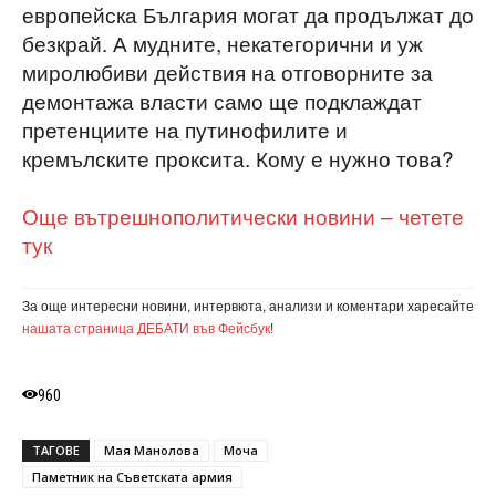
европейска България могат да продължат до
безкрай. А мудните, некатегорични и уж
миролюбиви действия на отговорните за
демонтажа власти само ще подклаждат
претенциите на путинофилите и
кремълските проксита. Кому е нужно това?
Още вътрешнополитически новини – четете
тук
За още интересни новини, интервюта, анализи и коментари харесайте
нашата страница ДЕБАТИ във Фейсбук
!
960
ТАГОВЕ
Мая Манолова
Моча
Паметник на Съветската армия