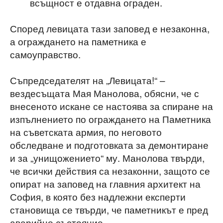
всъщност е отдавна ограден.
Според левицата тази заповед е незаконна,
а ограждането на паметника е
самоуправство.
Съпредседателят на „Левицата!“ –
вездесъщата Мая Манолова, обясни, че с
внесеното искане се настоява за спиране на
изпълнението по ограждането на Паметника
на съветската армия, по неговото
обследване и подготовката за демонтиране
и за „унищожението“ му. Манолова твърди,
че всички действия са незаконни, защото се
опират на заповед на главния архитект на
София, в която без надлежни експерти
становища се твърди, че паметникът е пред
аварийно състояние.