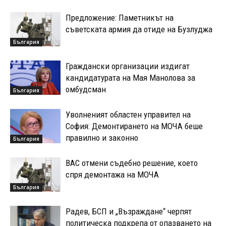
Предложение: Паметникът на
съветската армия да отиде на Бузлуджа
България
Граждански организации издигат
кандидатурата на Мая Манолова за
омбудсман
България
Уволненият областен управител на
София: Демонтирането на МОЧА беше
правилно и законно
България
ВАС отмени съдебно решение, което
спря демонтажа на МОЧА
България
Радев, БСП и „Възраждане“ черпят
политическа подкрепа от опазването на