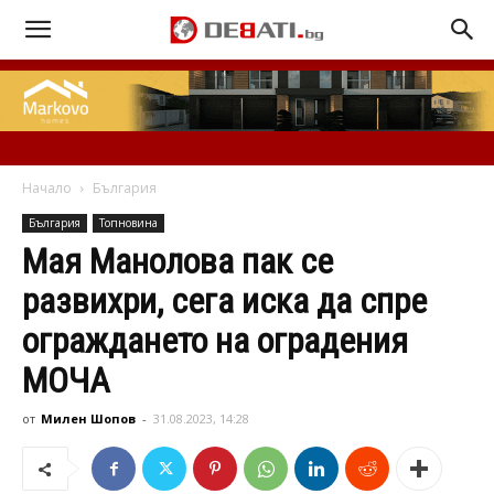
Начало
България
България
Топновина
Мая Манолова пак се
развихри, сега иска да спре
ограждането на оградения
МОЧА
от
Милен Шопов
-
31.08.2023, 14:28