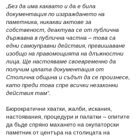
„Без да има каквато и да е била
документация по изграждането на
паметника, никакви актове за
собственост, деактува се от публична
държавна в публична частна – това са
едни самоуправни действия, превишаване
изобщо на правомощията на длъжностни
лица. Ще настояваме своевременно да
получим цялата документация от
Столична община и съдът да се произнесе,
като преди това спре всички незаконни
.
действия там“
Бюрократични хватки, жалби, искания,
настоявания, процедури и палатки – опитите
да бъде спряно махането на окупаторски
паметник от центъра на столицата на