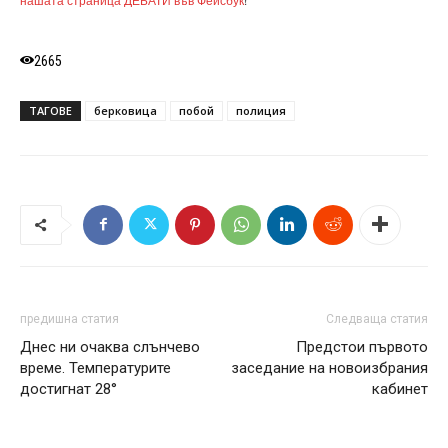
2665
ТАГОВЕ
берковица
побой
полиция
предишна статия
Следваща статия
Днес ни очаква слънчево
Предстои първото
време. Температурите
заседание на новоизбрания
достигнат 28°
кабинет