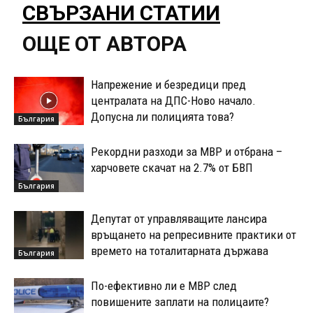
СВЪРЗАНИ СТАТИИ
ОЩЕ ОТ АВТОРА
Напрежение и безредици пред
централата на ДПС-Ново начало.
Допусна ли полицията това?
България
Рекордни разходи за МВР и отбрана –
харчовете скачат на 2.7% от БВП
България
Депутат от управляващите лансира
връщането на репресивните практики от
времето на тоталитарната държава
България
По-ефективно ли е МВР след
повишените заплати на полицаите?