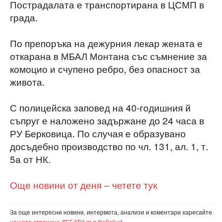
Пострадалата е транспортирана в ЦСМП в
града.
По препоръка на дежурния лекар жената е
откарана в МБАЛ Монтана със съмнение за
комоцио и счупено ребро, без опасност за
живота.
С полицейска заповед на 40-годишния й
съпруг е наложено задържане до 24 часа в
РУ Берковица. По случая е образувано
досъдебно производство по чл. 131, ал. 1, т.
5а от НК.
Още новини от деня – четете тук
За още интересни новини, интервюта, анализи и коментари харесайте
нашата страница ДЕБАТИ във Фейсбук
!