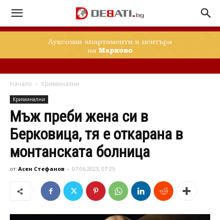
Начало
Криминални
Криминални
Мъж преби жена си в
Берковица, тя е откарана в
монтанската болница
от
Асен Стефанов
-
07.06.2023, 07:25