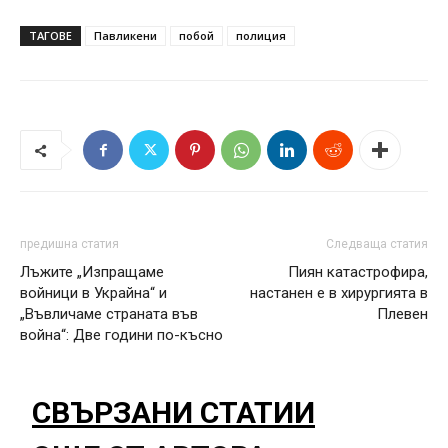
ТАГОВЕ
Павликени
побой
полиция
предишна статия
Следваща статия
Лъжите „Изпращаме
Пиян катастрофира,
войници в Украйна“ и
настанен е в хирургията в
„Въвличаме страната във
Плевен
война“: Две години по-късно
СВЪРЗАНИ СТАТИИ