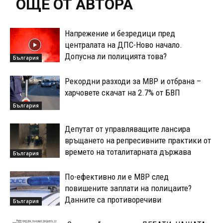
ОЩЕ ОТ АВТОРА
Напрежение и безредици пред
централата на ДПС-Ново начало.
Допусна ли полицията това?
България
Рекордни разходи за МВР и отбрана –
харчовете скачат на 2.7% от БВП
България
Депутат от управляващите лансира
връщането на репресивните практики от
времето на тоталитарната държава
България
По-ефективно ли е МВР след
повишените заплати на полицаите?
Данните са противоречиви
България