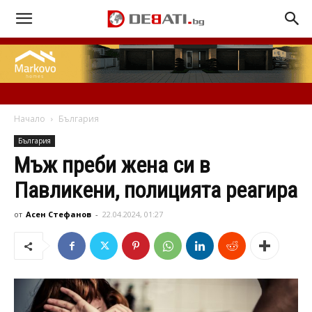
Начало
България
България
Мъж преби жена си в
Павликени, полицията реагира
от
Асен Стефанов
-
22.04.2024, 01:27