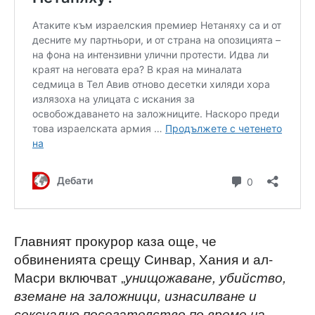
Главният прокурор каза още, че
обвиненията срещу Синвар, Хания и ал-
Масри включват „
унищожаване, убийство,
вземане на заложници, изнасилване и
сексуално посегателство по време на