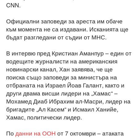
CNN.
Официални заповеди за ареста им обаче
към момента не са издавани. Исканията ще
бъдат разгледани от съдии от МНС.
В интервю пред Кристиан Аманпур – един от
водещите журналисти на американския
новинарски канал, Хан заявява, че ще
поиска също заповеди за министъра на
отбраната на Израел Йоав Галант, както и
други двама висши лидери на „Хамас“ –
Мохамед Диаб Ибрахим ал-Масри, лидер на
бригадите „Ал Касем“ и Исмаил Ханийе,
Хамас, политически лидер.
По
данни на ООН
от 7 октомври – атаката