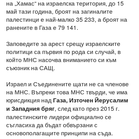
на „Хамас“ на израелска територия, до 15
май тази година, броят на загиналите
палестинци е най-малко 35 233, а броят на
ранените в Газа е 79 141.
Заповедите за арест срещу израелските
политици са първия по рода си случай, в
който МНС насочва вниманието си към
съюзник на САЩ.
Израел и Съединените щати не са членове
на МНС. Въпреки това МНС твърди, че има
юрисдикция над
Газа, Източен Йерусалим
, след като през 2015 г.
и Западния бряг
палестинските лидери официално се
съгласиха да бъдат обвързани с
основополагащите принципи на съда.