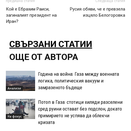
предишна статия
Следваща статия
Кой е Ебрахим Раиси,
Русия обяви, че е превзела
загиналият президент на
изцяло Белогоровка
Иран?
СВЪРЗАНИ СТАТИИ
ОЩЕ ОТ АВТОРА
Година на война: Газа между военната
логика, политическия вакуум и
замразеното бъдеще
Анализи
Потоп в Газа: стотици хиляди разселени
сред руини остават без подслон, докато
примирието не успява да облекчи
На фокус
кризата