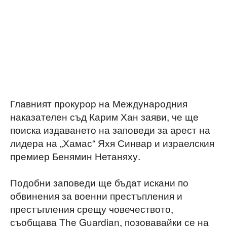
Главният прокурор на Международния
наказателен съд Карим Хан заяви, че ще
поиска издаването на заповеди за арест на
лидера на „Хамас“ Яхя Синвар и израелския
премиер Бенямин Нетаняху.
Подобни заповеди ще бъдат искани по
обвинения за военни престъпления и
престъпления срещу човечеството,
съобщава The Guardian, позовавайки се на