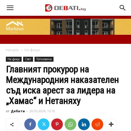
Начало
На фокус
На фокус
Свят
Топновина
Главният прокурор на
Международния наказателен
съд иска арест за лидера на
„Хамас“ и Нетаняху
от
Дебати
-
20.05.2024, 15:19