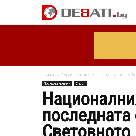
Начало
Последни новини
Националният отбор
Последни новини
Спорт
Националния
последната 
Световното 