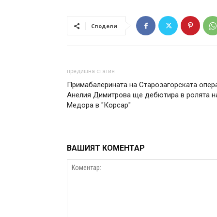
Сподели
предишна статия
Примабалерината на Старозагорската опер
Анелия Димитрова ще дебютира в ролята н
Медора в "Корсар"
ВАШИЯТ КОМЕНТАР