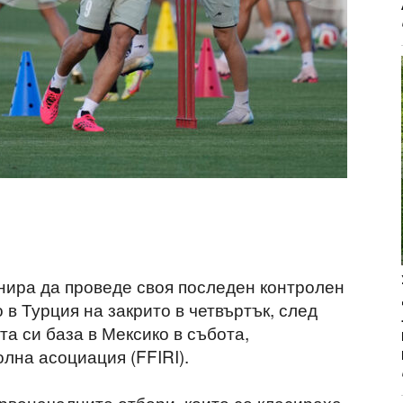
нира да проведе своя последен контролен
в Турция на закрито в четвъртък, след
а си база в Мексико в събота,
на асоциация (FFIRI).
рвоначалните отбори, които се класираха,