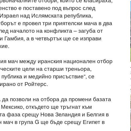
енство е поставено под въпрос след
Израел над Ислямската република,
борът е провел три приятелски мача в два
лед началото на конфликта – загуба от
и Гамбия, а в четвъртък ще се изправи
жие.
ния мач между иранския национален отбор
ическите цели на старши треньора,
 публика и медийно присъствие“, се
тирано от Ройтерс.
да позволи на отбора да промени базата
, Мексико, откъдето ще тръгнат към
ата фаза срещу Нова Зеландия и Белгия в
 мач в група G ще бъде срещу Египет в