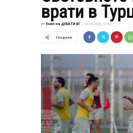
врати в Тур
от
Екип на ДЕБАТИ.БГ
-
03.06.2026, 12:44
Сподели