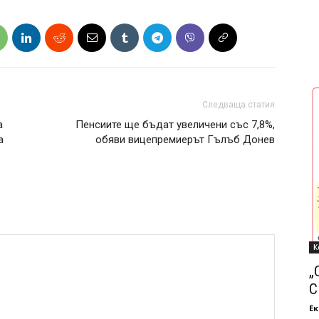
Следваща статия
а
Пенсиите ще бъдат увеличени със 7,8%,
а
обяви вицепремиерът Гълъб Донев
К
„
С
Ек