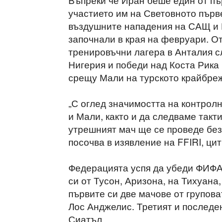
участието им на Световното първ
въздушните нападения на САЩ и 
започнали в края на февруари. От
тренировъчни лагера в Анталия с
Нигерия и победи над Коста Рика 
срещу Мали на турското крайбре
„С оглед значимостта на контрол
и Мали, както и да следваме такт
утрешният мач ще се проведе без
посочва в изявление на FFIRI, ци
Федерацията успя да убеди ФИФА 
си от Тусон, Аризона, на Тихуана
първите си две мачове от групов
Лос Анджелис. Третият и последен
Сиатъл.