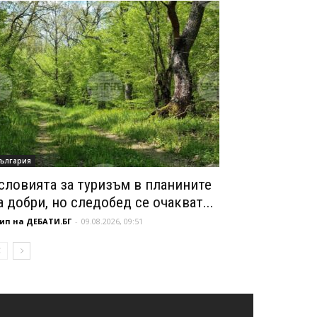
ългария
словията за туризъм в планините
а добри, но следобед се очакват...
ип на ДЕБАТИ.БГ
-
09.08.2026, 09:51