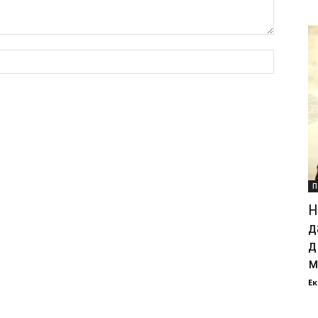
П
Н
д
д
м
Ек