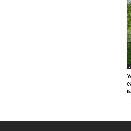
Б
У
с
Ек