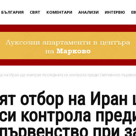
Дебати
БЪЛГАРИЯ
СВЯТ
КОМЕНТАРИ
АНАЛИЗИ
ИНТЕРВЮ
Е
 на Иран ще изиграе последната си контрола преди Световното първенст
т отбор на Иран 
си контрола пред
първенство при з