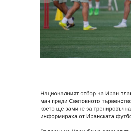
Националният отбор на Иран пла
мач преди Световното първенство 
което ще замине за тренировъчнат
информираха от Иранската футбол
Въпреки че Иран беше един от пъ