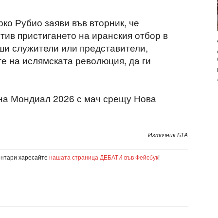
о Рубио заяви във вторник, че
тив пристигането на иранския отбор в
сши служители или представители,
е на ислямската революция, да ги
 на Мондиал 2026 с мач срещу Нова
Източник БТА
ентари харесайте
нашата страница ДЕБАТИ във Фейсбук
!