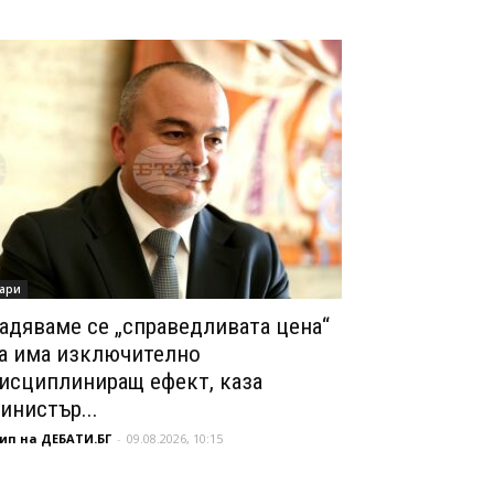
ари
адяваме се „справедливата цена“
а има изключително
исциплиниращ ефект, каза
инистър...
ип на ДЕБАТИ.БГ
-
09.08.2026, 10:15