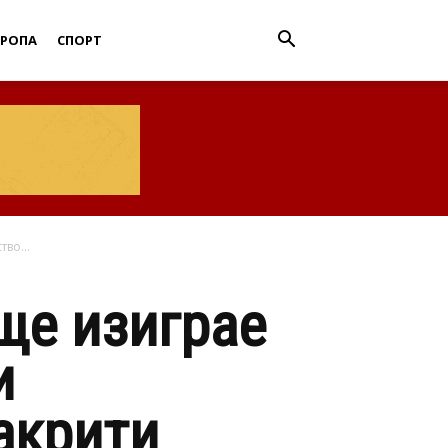
ВРОПА
СПОРТ
во...
ще изиграе
и
акрити