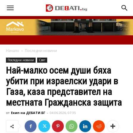
Начало
Последни новини
Последни новини
Свят
Най-малко осем души бяха
убити при израелски удари в
Газа, каза представител на
местната Гражданска защита
от
Екип на ДЕБАТИ.БГ
-
04.06.2026, 07:35