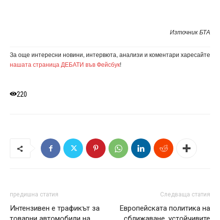
Източник БТА
За още интересни новини, интервюта, анализи и коментари харесайте
нашата страница ДЕБАТИ във Фейсбук
!
220
предишна статия
Следваща статия
Интензивен е трафикът за
Европейската политика на
товарни автомобили на
сближаване, устойчивите