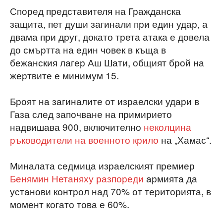
Според представителя на Гражданска
защита, пет души загинали при един удар, а
двама при друг, докато трета атака е довела
до смъртта на един човек в къща в
бежанския лагер Аш Шати, общият брой на
жертвите е минимум 15.
Броят на загиналите от израелски удари в
Газа след започване на примирието
надвишава 900, включително
неколцина
ръководители на военното крило
на „Хамас“.
Миналата седмица израелският премиер
Бенямин Нетаняху разпореди
армията да
установи контрол над 70% от територията, в
момент когато това е 60%.