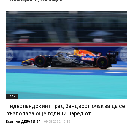
Пари
Нидерландският град Зандворт очаква да се
възползва още години наред от...
Екип на ДЕБАТИ.БГ
-
09.08.2026, 13:15