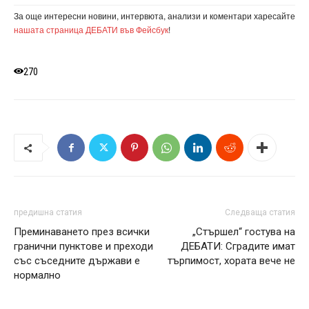
За още интересни новини, интервюта, анализи и коментари харесайте
нашата страница ДЕБАТИ във Фейсбук
!
270
предишна статия
Следваща статия
Преминаването през всички
„Стършел“ гостува на
гранични пунктове и преходи
ДЕБАТИ: Сградите имат
със съседните държави е
търпимост, хората вече не
нормално