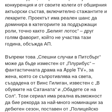
конкуренция и от своите колеги от обширния
актьорски състав, включително стажантите и
лекарите. Проектът има реален шанс да
доминира в категориите за поддържащи
роли, точно както „Белият лотос“ – друг
голям фаворит, който не участва тази
година, обсъжда АП.
Въпреки това „Спешни случаи в Питсбърг“
може да бъде изместен от „Плурибус“ –
фантастичната драма на Apple TV+, за
жена, която се съпротивлява на света,
създадена от Винс Гилиган, известен с „В
обувките на Сатаната“ и „Обадете се на
Сол“. Този сериал има реална възможност
да бие рекорда за най-много номинации за
дебютен сезон, поставен от „Полицейско