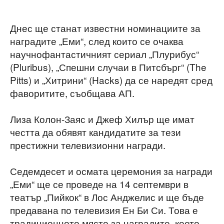
Днес ще станат известни номинациите за
наградите „Еми“, след които се очаква
научнофантастичният сериал „Плурибус“
(Pluribus), „Спешни случаи в Питсбърг“ (The
Pitts) и „Хитрини“ (Hacks) да се наредят сред
фаворитите, съобщава АП.
Лиза Колон-Заяс и Джеф Хилър ще имат
честта да обявят кандидатите за тези
престижни телевизионни награди.
Седемдесет и осмата церемония за награди
„Еми“ ще се проведе на 14 септември в
театър „Пийкок“ в Лос Анджелис и ще бъде
предавана по телевизия Ен Би Си. Това е
традиционното място за наградите, което