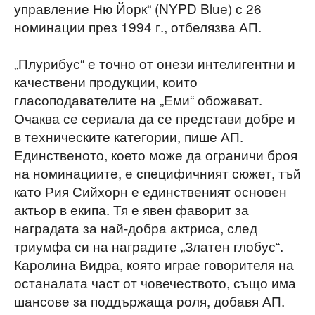
управление Ню Йорк“ (NYPD Blue) с 26
номинации през 1994 г., отбелязва АП.
„Плурибус“ е точно от онези интелигентни и
качествени продукции, които
гласоподавателите на „Еми“ обожават.
Очаква се сериала да се представи добре и
в техническите категории, пише АП.
Единственото, което може да ограничи броя
на номинациите, е специфичният сюжет, тъй
като Рия Сийхорн е единственият основен
актьор в екипа. Тя е явен фаворит за
наградата за най-добра актриса, след
триумфа си на наградите „Златен глобус“.
Каролина Видра, която играе говорителя на
останалата част от човечеството, също има
шансове за поддържаща роля, добавя АП.