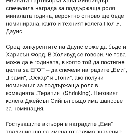
спечелила награда за поддържаща роля
миналата година, вероятно отново ще бъде
номинирана, както и техният колега Пол У.
Даунс.
Сред конкурентите на Даунс може да бъде и
Харисън Форд. В Холивуд се говори, че това
може да е годината, в която той да постигне
целта за ЕГОТ – да спечели наградите „Еми“,
„Грами“, „Оскар“ и „Тони“, ако получи
номинация за поддържаща роля в
комедията „Терапия“ (Shrinking). Неговият
колега Джейсън Сийгъл също има шансове
за номинация.
Гостуващите актьори в наградите „Еми“
традиционно са имена от голямо значение.