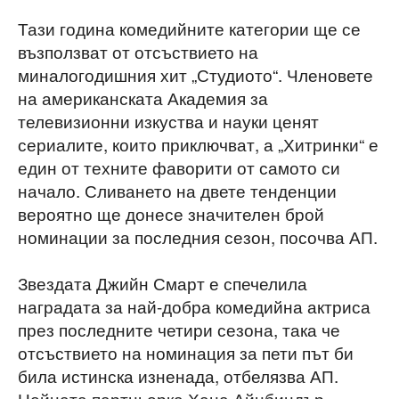
Тази година комедийните категории ще се
възползват от отсъствието на
миналогодишния хит „Студиото“. Членовете
на американската Академия за
телевизионни изкуства и науки ценят
сериалите, които приключват, а „Хитринки“ е
един от техните фаворити от самото си
начало. Сливането на двете тенденции
вероятно ще донесе значителен брой
номинации за последния сезон, посочва АП.
Звездата Джийн Смарт е спечелила
наградата за най-добра комедийна актриса
през последните четири сезона, така че
отсъствието на номинация за пети път би
била истинска изненада, отбелязва АП.
Нейната партньорка Хана Айнбиндър,