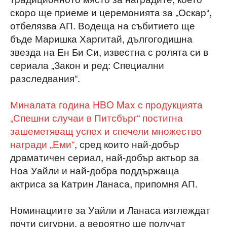
скоро ще приеме и церемонията за „Оскар“,
отбелязва АП. Водеща на събитието ще
бъде Маришка Харгитай, дългогодишна
звезда на Ен Би Си, известна с ролята си в
сериала „Закон и ред: Специални
разследвания“.
Миналата година HBO Max с продукцията
„Спешни случаи в Питсбърг“ постигна
зашеметяващ успех и спечели множество
награди „Еми“
, сред които най-добър
драматичен сериал, най-добър актьор за
Ноа Уайли и най-добра поддържаща
актриса за Катрин Ланаса, припомня АП.
Номинациите за Уайли и Ланаса изглеждат
почти сигурни, а вероятно ще получат