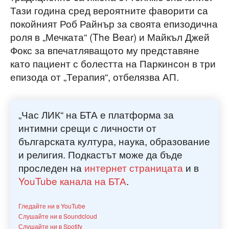
Тази година сред вероятните фаворити са
покойният Роб Райнър за своята епизодична
роля в „Мечката“ (The Bear) и Майкъл Джей
Фокс за впечатляващото му представяне
като пациент с болестта на Паркинсон в три
епизода от „Терапия“, отбелязва АП.
„Час ЛИК“ на БТА е платформа за
интимни срещи с личности от
българската култура, наука, образование
и религия. Подкастът може да бъде
проследен на
интернет страницата
и в
YouTube канала на БТА
.
Гледайте ни в YouTube
Слушайте ни в Soundcloud
Слушайте ни в Spotify