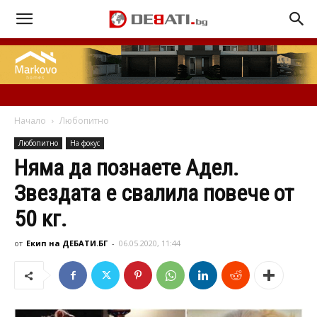
Начало
Любопитно
Любопитно
На фокус
Няма да познаете Адел.
Звездата е свалила повече от
50 кг.
от
Екип на ДЕБАТИ.БГ
-
06.05.2020, 11:44