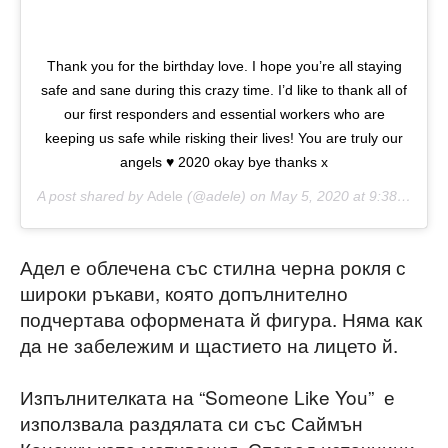
Thank you for the birthday love. I hope you’re all staying
safe and sane during this crazy time. I’d like to thank all of
our first responders and essential workers who are
keeping us safe while risking their lives! You are truly our
angels ♥️ 2020 okay bye thanks x
A post shared by
Adele
(@adele) on
May 5, 2020 at 9:38pm PDT
Адел е облечена със стилна черна рокля с
широки ръкави, която допълнително
подчертава оформената й фигура. Няма как
да не забележим и щастието на лицето й.
Изпълнителката на “Someone Like You” е
използвала раздялата си със Саймън