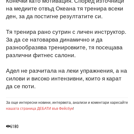
Конечки като мотивация. Според източници
на медиите отвъд Океана тя тренира всеки
ден, за да постигне резултатите си.
Тя тренира рано сутрин с личен инструктор.
За да се натоварва динамично и да
разнообразява тренировките, тя посещава
различни фитнес салони.
Адел не разчитала на леки упражнения, а на
силови и високо интензивни, които я карат
да се поти.
За още интересни новини, интервюта, анализи и коментари харесайте
нашата страница ДЕБАТИ във Фейсбук
!
6180