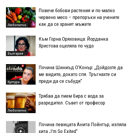
Повече бобови растения и по-малко
червено месо – препоръки на учените
как да се хранят мъжете
Любопитно
Към Горна Оряховица: Йорданка
Христова оцеляла по чудо
България
Почина Шиниъд О’Kонър: „Дойдохте да
ме видите, докато спя. Тръгнахте си
преди да се събудя“
Култура
Трябва да пием бира с вода за
разредител. Съвет от професор
Любопитно
Почина певицата Анита Пойнтър, изпяла
хита „I’m So Exited“