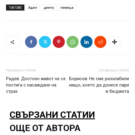
ТАГОВЕ
Адел
диета
певица
предишна статия
Следваща статия
Радев: Достоен живот не се
Борисов: Не сме разхлабили
постига с насаждане на
нищо, което да донесе пари
страх
в бюджета
СВЪРЗАНИ СТАТИИ
ОЩЕ ОТ АВТОРА