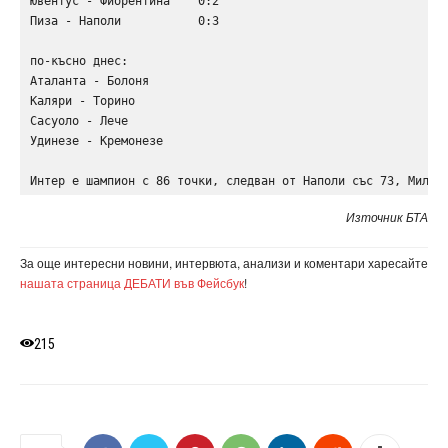
Ювентус - Фиорентина    0:2

Пиза - Наполи           0:3

по-късно днес:

Аталанта - Болоня

Каляри - Торино

Сасуоло - Лече

Удинезе - Кремонезе

Интер е шампион с 86 точки, следван от Наполи със 73, Милан
Източник БТА
За още интересни новини, интервюта, анализи и коментари харесайте
нашата страница ДЕБАТИ във Фейсбук
!
215