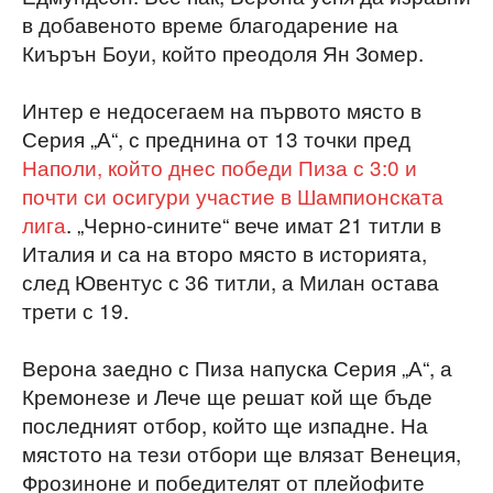
в добавеното време благодарение на
Киърън Боуи, който преодоля Ян Зомер.
Интер е недосегаем на първото място в
Серия „А“, с преднина от 13 точки пред
Наполи, който днес победи Пиза с 3:0 и
почти си осигури участие в Шампионската
лига
. „Черно-сините“ вече имат 21 титли в
Италия и са на второ място в историята,
след Ювентус с 36 титли, а Милан остава
трети с 19.
Верона заедно с Пиза напуска Серия „А“, а
Кремонезе и Лече ще решат кой ще бъде
последният отбор, който ще изпадне. На
мястото на тези отбори ще влязат Венеция,
Фрозиноне и победителят от плейофите