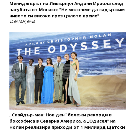
Мениджърът на Ливърпул Андони Ираола след
загубата от Монако: "Не можехме да задържим
нивото си високо през цялото време"
10.08.2026, 09:40
„Спайдър-мен: Нов ден“ бележи рекорди в
боксофиса в Северна Америка, а „Одисея“ на
Нолан реализира приходи от 1 милиард щатски