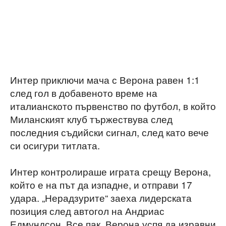
Интер приключи мача с Верона равен 1:1
след гол в добавеното време на
италианското първенство по футбол, в който
Миланският клуб тържествува след
последния съдийски сигнал, след като вече
си осигури титлата.
Интер контролираше играта срещу Верона,
който е на път да изпадне, и отправи 17
удара. „Нерадзурите“ заеха лидерската
позиция след автогол на Андриас
Едмундсон. Все пак, Верона успя да изравни