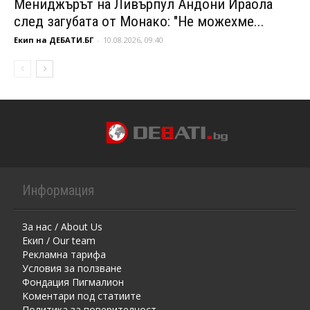
Мениджърът на Ливърпул Андони Ираола
след загубата от Монако: "Не можехме...
Екип на ДЕБАТИ.БГ
-
10.08.2026, 09:40
Информация
За нас / About Us
Екип / Our team
Рекламна тарифа
Условия за ползване
Фондация Пигмалион
Kоментaри под статиите
Политика за поверителност