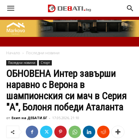
Начало
Последни новини
Последни новини
Спорт
ОБНОВЕНА Интер завърши
наравно с Верона в
шампионския си мач в Серия
"А", Болоня победи Аталанта
от
Екип на ДЕБАТИ.БГ
-
17.05.2026, 21:10