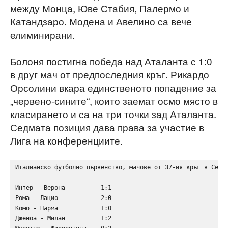
между Монца, Юве Стабия, Палермо и
Катандзаро. Модена и Авелино са вече
елиминирани.
Болоня постигна победа над Аталанта с 1:0
в друг мач от предпоследния кръг. Рикардо
Орсолини вкара единственото попадение за
„червено-сините“, които заемат осмо място в
класирането и са на три точки зад Аталанта.
Седмата позиция дава права за участие в
Лига на конференциите.
Италианско футболно първенство, мачове от 37-ия кръг в Серия
Интер - Верона          1:1

Рома - Лацио            2:0    

Комо - Парма            1:0

Дженоа - Милан          1:2
