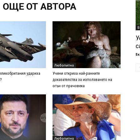
ОЩЕ ОТ АВТОРА
Б
У
с
Ек
Любопитно
еликобритания удариха
Учени откриха най-ранните
?
доказателства за използването на
огън от прачовека
Любопитно