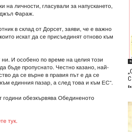
и на личности, гласували за напускането,
йджъл Фараж.
ник в склад от Дорсет, заяви, че е важно
 които искат да се присъединят отново към
т ни. И особено по време на целия този
К
да бъде пропуснато. Честно казано, най-
„
во да се върне в правия път е да се
С
към единния пазар, а след това и към ЕС“.
Ек
 от години обезкървява Обединеното
е тук.