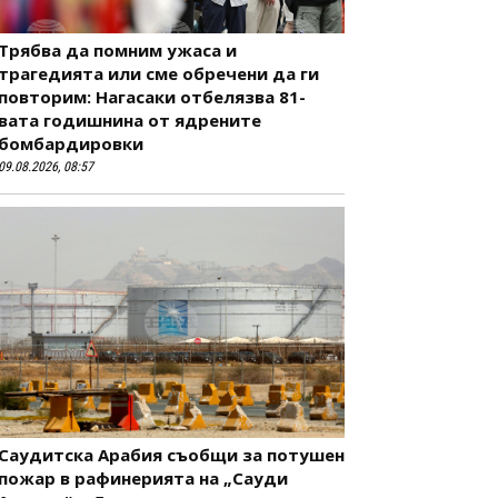
Трябва да помним ужаса и
трагедията или сме обречени да ги
повторим: Нагасаки отбелязва 81-
вата годишнина от ядрените
бомбардировки
09.08.2026, 08:57
Саудитска Арабия съобщи за потушен
пожар в рафинерията на „Сауди