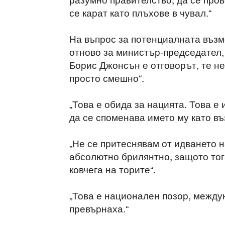
се карат като плъхове в чувал.“
На въпрос за потенциалната въз
отново за министър-председател, 
Борис Джонсън е отговорът, те не
просто смешно“.
„Това е обида за нацията. Това е
да се споменава името му като в
„Не се притеснявам от идването н
абсолютно брилянтно, защото тог
ковчега на торите“.
„Това е национален позор, между
превърнаха.“