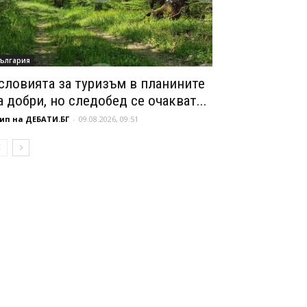
ългария
словията за туризъм в планините
а добри, но следобед се очакват...
ип на ДЕБАТИ.БГ
-
09.08.2026, 09:51