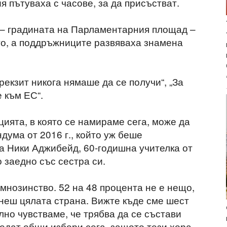
 пътуваха с часове, за да присъстват.
 – градината на Парламентарния площад –
то, а поддръжниците развяваха знамена
рекзит никога нямаше да се получи“, „За
 към ЕС“.
цията, в която се намираме сега, може да
дума от 2016 г., който уж беше
а Ники Аджибейд, 60-годишна учителка от
 заедно със сестра си.
мнозинство. 52 на 48 процента не е нещо,
неш цялата страна. Вижте къде сме шест
илно чувстваме, че трябва да се състави
ведат общи избори сега, защото тези хора