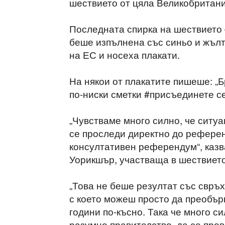
шествието от цяла Великобритания
Последната спирка на шествието
беше изпълнена със синьо и жъл
на ЕС и носеха плакати.
На някои от плакатите пишеше: „Б
по-ниски сметки #присъединете се
„Чувстваме много силно, че ситуа
се проследи директно до референ
консултативен референдум“, казв
Уорикшър, участваща в шествието
„Това не беше резултат със свръх
с което можеш просто да преобър
години по-късно. Така че много с
разумно правителство, да се про