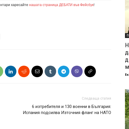
ентари харесайте
нашата страница ДЕБАТИ във Фейсбук
!
П
Н
д
д
м
Ек
Следваща статия
6 изтребителя и 130 военни в България:
Испания подсилва Източния фланг на НАТО