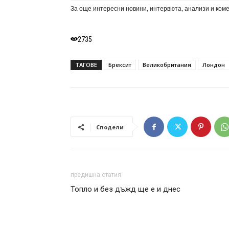
За още интересни новини, интервюта, анализи и ком
2735
ТАГОВЕ
Брексит
Великобритания
Лондон
Сподели
предишна статия
Топло и без дъжд ще е и днес