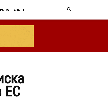
ВРОПА
СПОРТ
иска
в ЕС