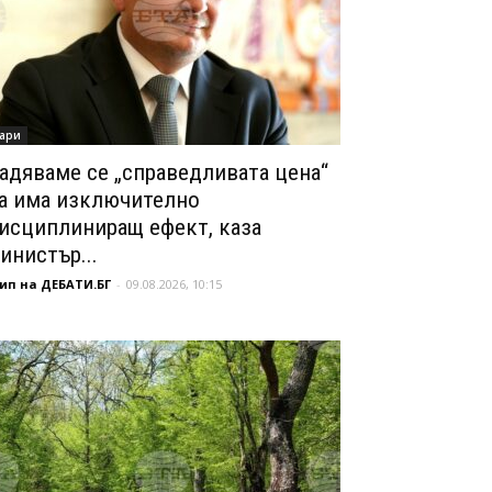
ари
адяваме се „справедливата цена“
а има изключително
исциплиниращ ефект, каза
инистър...
ип на ДЕБАТИ.БГ
-
09.08.2026, 10:15