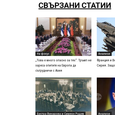
СВЪРЗАНИ СТАТИИ
На фокус
Анализи
„Това е много опасно за тях“: Тръмп не
Франция и В
хареса опитите на Европа да
Сирия. Защо
сътрудничи с Азия
Бистра Винарова и Симеон Радев
Анализи