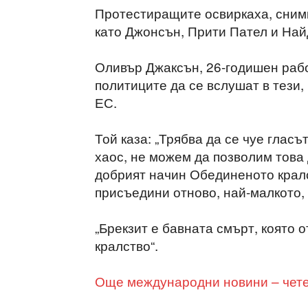
Протестиращите освиркаха, снимк
като Джонсън, Прити Пател и На
Оливър Джаксън, 26-годишен работ
политиците да се вслушат в тези,
ЕС.
Той каза: „Трябва да се чуе гласъ
хаос, не можем да позволим това 
добрият начин Обединеното кралст
присъедини отново, най-малкото, 
„Брекзит е бавната смърт, която
кралство“.
Още международни новини – четет