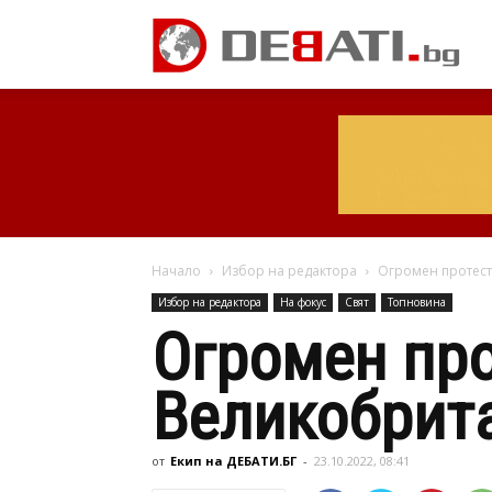
Начало
Избор на редактора
Огромен протест
Избор на редактора
На фокус
Свят
Топновина
Огромен про
Великобрита
от
Екип на ДЕБАТИ.БГ
-
23.10.2022, 08:41