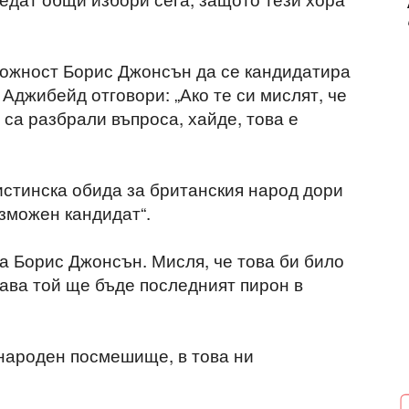
можност Борис Джонсън да се кандидатира
Аджибейд отговори: „Ако те си мислят, че
 са разбрали въпроса, хайде, това е
 истинска обида за британския народ дори
ъзможен кандидат“.
а Борис Джонсън. Мисля, че това би било
ава той ще бъде последният пирон в
народен посмешище, в това ни