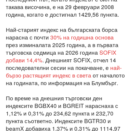
такава височина, е на 29 февруари 2008
година, когато е достигнал 1429,56 пункта.
Най-старият индекс на българската борса
нарасна с почти
30% на годишна основа
през изминалата 2025 година, а в първата
търговска седмица на 2026 година
SOFIX
добави 14,4%
. Днешният SOFIX, отчел 14
последователни сесии на покачване, е
най-
бързо растящият индекс в света
от началото
на годината, по информация на Блумбърг.
По време на днешния търговски ден
индексите BGBX40 и BGREIT нараснаха с
1,12% и 0,31% до 234,62 пункта и 232,70
пункта съответно. Индексите BGTR30 и
beamX добавиха 1,37% и 0,31% до 1114,97