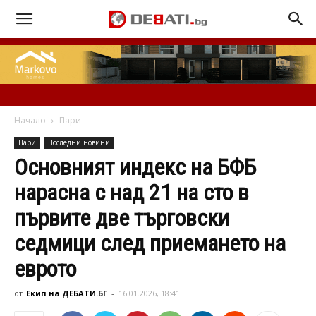
Начало
Пари
Пари
Последни новини
Основният индекс на БФБ
нарасна с над 21 на сто в
първите две търговски
седмици след приемането на
еврото
от
Екип на ДЕБАТИ.БГ
-
16.01.2026, 18:41