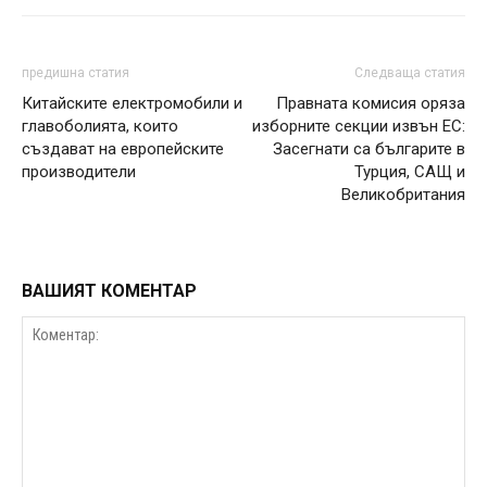
предишна статия
Следваща статия
Китайските електромобили и
Правната комисия оряза
главоболията, които
изборните секции извън ЕС:
създават на европейските
Засегнати са българите в
производители
Турция, САЩ и
Великобритания
ВАШИЯТ КОМЕНТАР