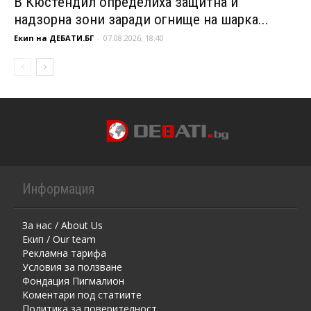
В Кюстендил определиха защитна и
надзорна зони заради огнище на шарка...
Екип на ДЕБАТИ.БГ
-
07.08.2026, 18:40
Информация
За нас / About Us
Екип / Our team
Рекламна тарифа
Условия за ползване
Фондация Пигмалион
Kоментaри под статиите
Политика за поверителност