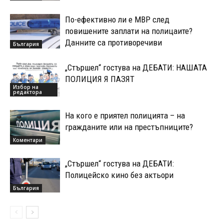
По-ефективно ли е МВР след
повишените заплати на полицаите?
Данните са противоречиви
България
„Стършел“ гостува на ДЕБАТИ: НАШАТА
ПОЛИЦИЯ Я ПАЗЯТ
Избор на
редактора
На кого е приятел полицията – на
гражданите или на престъпниците?
Коментари
„Стършел“ гостува на ДЕБАТИ:
Полицейско кино без актьори
България