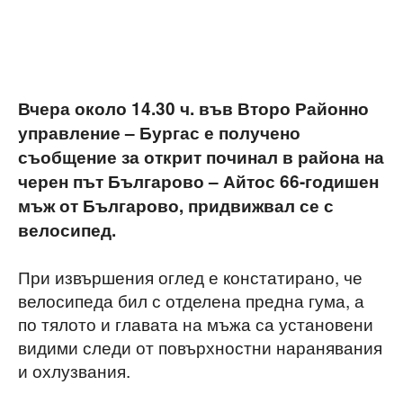
Вчера около 14.30 ч. във Второ Районно
управление – Бургас е получено
съобщение за открит починал в района на
черен път Българово – Айтос 66-годишен
мъж от Българово, придвижвал се с
велосипед.
При извършения оглед е констатирано, че
велосипеда бил с отделена предна гума, а
по тялото и главата на мъжа са установени
видими следи от повърхностни наранявания
и охлузвания.