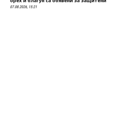
орех и благун са обявени за защитени
07.08.2026, 15:21