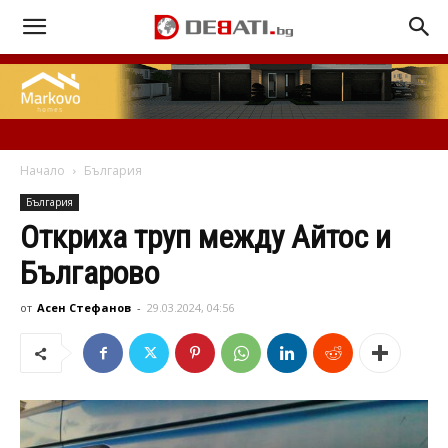
Начало
България
България
Откриха труп между Айтос и
Българово
от
Асен Стефанов
-
29.03.2024, 04:56