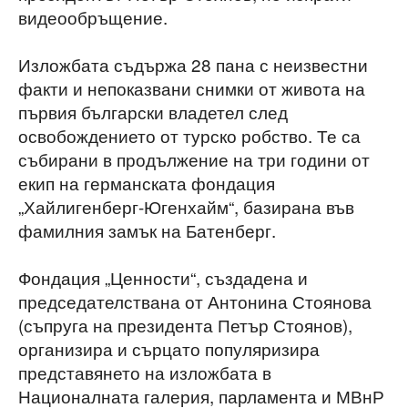
видеообръщение.
Изложбата съдържа 28 пана с неизвестни
факти и непоказвани снимки от живота на
първия български владетел след
освобождението от турско робство. Те са
събирани в продължение на три години от
екип на германската фондация
„Хайлигенберг-Югенхайм“, базирана във
фамилния замък на Батенберг.
Фондация „Ценности“, създадена и
председателствана от Антонина Стоянова
(съпруга на президента Петър Стоянов),
организира и сърцато популяризира
представянето на изложбата в
Националната галерия, парламента и МВнР