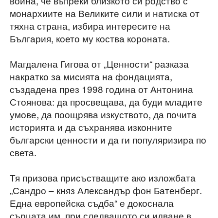
война, че въпреки близкото си родство с
монархиите на Великите сили и натиска от
тяхна страна, избира интересите на
България, което му коства короната.
Магдалена Гигова от „Ценности“ разказа
накратко за мисията на фондацията,
създадена през 1998 година от Антонина
Стоянова: да просвещава, да буди младите
умове, да поощрява изкуството, да почита
историята и да съхранява изконните
български ценности и да ги популяризира по
света.
Тя призова присъстващите ако изложбата
„Сандро – княз Александър фон Батенберг.
Една европейска съдба“ е докоснала
сърцата им, при следващото си идване в