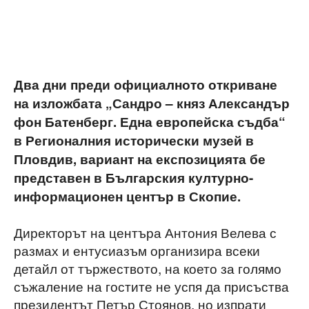
Два дни преди официалното откриване
на изложбата „Сандро – княз Александър
фон Батенберг. Една европейска съдба“
в Регионалния исторически музей в
Пловдив, вариант на експозицията бе
представен в Българския културно-
информационен център в Скопие.
Директорът на центъра Антония Велева с
размах и ентусиазъм организира всеки
детайл от тържеството, на което за голямо
съжаление на гостите не успя да присъства
президентът Петър Стоянов, но изпрати