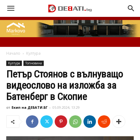
Начало
Култура
Култура
Топновина
Петър Стоянов с вълнуващо
видеослово на изложба за
Батенберг в Скопие
от
Екип на ДЕБАТИ.БГ
-
05.09.2024, 13:29