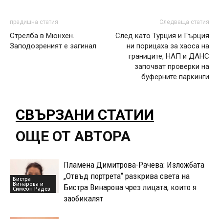
предишна статия
Следваща статия
Стрелба в Мюнхен.
След като Турция и Гърция
Заподозреният е загинал
ни порицаха за хаоса на
границите, НАП и ДАНС
започват проверки на
буферните паркинги
СВЪРЗАНИ СТАТИИ
ОЩЕ ОТ АВТОРА
Пламена Димитрова-Рачева: Изложбата
„Отвъд портрета“ разкрива света на
Бистра
Винарова и
Бистра Винарова чрез лицата, които я
Симеон Радев
заобикалят