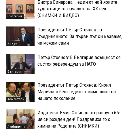
Бистра Винарова – един от най-ярките
художници от началото на XX век
(СНИМКИ И ВИДЕО)
България
Президентът Петър Стоянов за
Съединението: За първи път си казваме,
че можем сами
Видео
Петър Стоянов: В България всъщност се
състоя референдум за НАТО
България
Президентът Петър Стоянов: Кирил
Маричков беше един от символите на
нашето поколение
Коментари
Издателят Емил Стоянов отпразнува 65-
ия си рожден ден! Поздравиха го с
химна на Родопите (СНИМКИ)
Любопитно