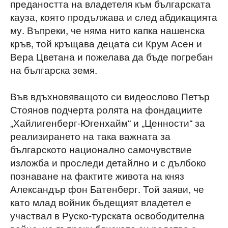
предаността на владетеля към българската
кауза, която продължава и след абдикацията
му. Въпреки, че няма нито капка нашенска
кръв, той кръщава децата си Крум Асен и
Вера Цветана и пожелава да бъде погребан
на българска земя.
Във вдъхновяващото си видеослово Петър
Стоянов подчерта ролята на фондациите
„Хайлигенберг-Югенхайм“ и „Ценности“ за
реализирането на така важната за
българското национално самочувствие
изложба и проследи детайлно и с дълбоко
познаване на фактите живота на княз
Александър фон Батенберг. Той заяви, че
като млад войник бъдещият владетел е
участвал в Руско-турската освободителна