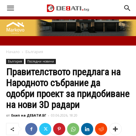
Начало
България
България
Последни новини
Правителството предлага на
Народното събрание да
одобри проект за придобиване
на нови 3D радари
от
Екип на ДЕБАТИ.БГ
-
03.06.2026, 18:20