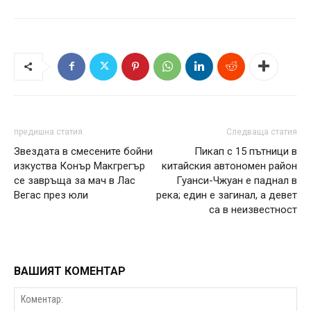
предишна статия
Следваща статия
Звездата в смесените бойни
Пикап с 15 пътници в
изкуства Конър Макгрегър
китайския автономен район
се завръща за мач в Лас
Гуанси-Чжуан е паднал в
Вегас през юли
река; един е загинал, а девет
са в неизвестност
ВАШИЯТ КОМЕНТАР