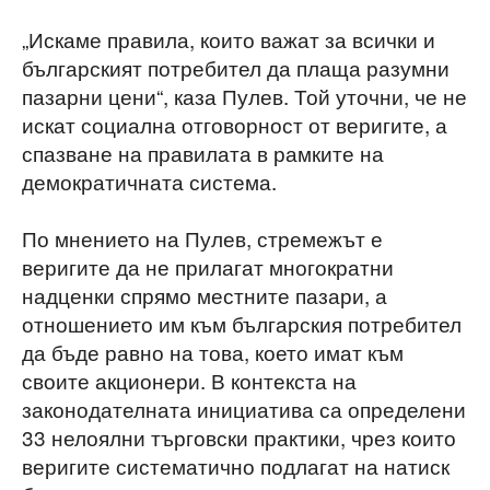
„Искаме правила, които важат за всички и
българският потребител да плаща разумни
пазарни цени“, каза Пулев. Той уточни, че не
искат социална отговорност от веригите, а
спазване на правилата в рамките на
демократичната система.
По мнението на Пулев, стремежът е
веригите да не прилагат многократни
надценки спрямо местните пазари, а
отношението им към българския потребител
да бъде равно на това, което имат към
своите акционери. В контекста на
законодателната инициатива са определени
33 нелоялни търговски практики, чрез които
веригите систематично подлагат на натиск