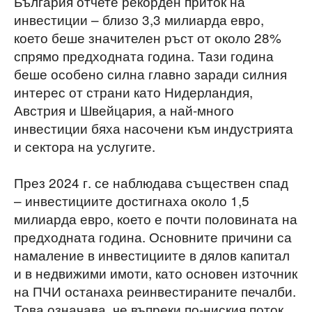
България отчете рекорден приток на
инвестиции – близо 3,3 милиарда евро,
което беше значителен ръст от около 28%
спрямо предходната година. Тази година
беше особено силна главно заради силния
интерес от страни като Нидерландия,
Австрия и Швейцария, а най-много
инвестиции бяха насочени към индустрията
и сектора на услугите.
През 2024 г. се наблюдава съществен спад
– инвестициите достигнаха около 1,5
милиарда евро, което е почти половината на
предходната година. Основните причини са
намаление в инвестициите в дялов капитал
и в недвижими имоти, като основен източник
на ПЧИ останаха реинвестираните печалби.
Това означава, че въпреки по-ниския поток