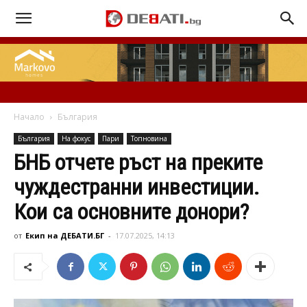
Начало
България
България
На фокус
Пари
Топновина
БНБ отчете ръст на преките
чуждестранни инвестиции.
Кои са основните донори?
от
Екип на ДЕБАТИ.БГ
-
17.07.2025, 14:13