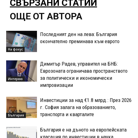
СВЪРЗАНИ СТАТИИ
ОЩЕ ОТ АВТОРА
Последният ден на лева: България
окончателно преминава към еврото
На фокус
Димитър Радев, управител на БНБ:
Еврозоната ограничава пространството
за политически и икономически
Интервю
импровизации
Инвестиции за над €1.8 млрд.: През 2026
г. София залага на образованието,
транспорта и кварталите
България
България е на дъното на европейската
класация по инвестиции в наука