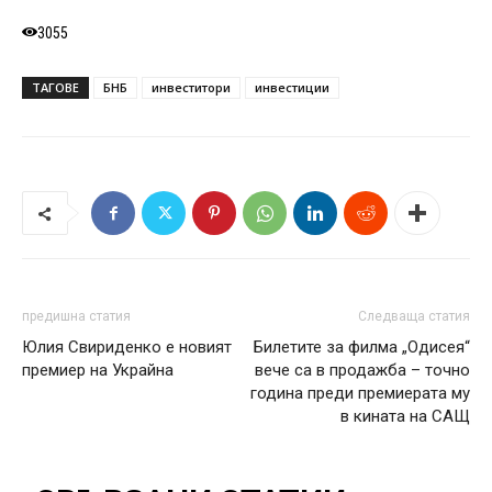
3055
ТАГОВЕ
БНБ
инвеститори
инвестиции
предишна статия
Следваща статия
Юлия Свириденко е новият
Билетите за филма „Одисея“
премиер на Украйна
вече са в продажба – точно
година преди премиерата му
в кината на САЩ