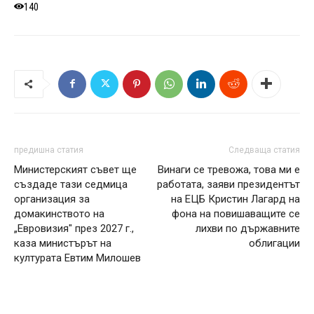
140
предишна статия
Следваща статия
Министерският съвет ще
Винаги се тревожа, това ми е
създаде тази седмица
работата, заяви президентът
организация за
на ЕЦБ Кристин Лагард на
домакинството на
фона на повишаващите се
„Евровизия" през 2027 г.,
лихви по държавните
каза министърът на
облигации
културата Евтим Милошев