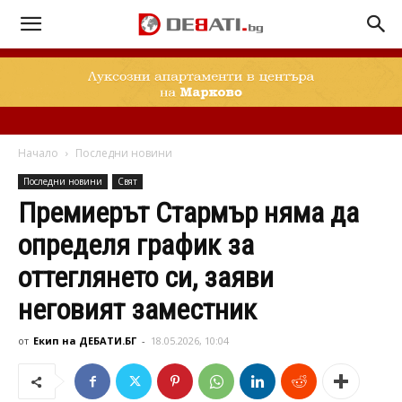
Начало
Последни новини
Последни новини
Свят
Премиерът Стармър няма да
определя график за
оттеглянето си, заяви
неговият заместник
от
Екип на ДЕБАТИ.БГ
-
18.05.2026, 10:04