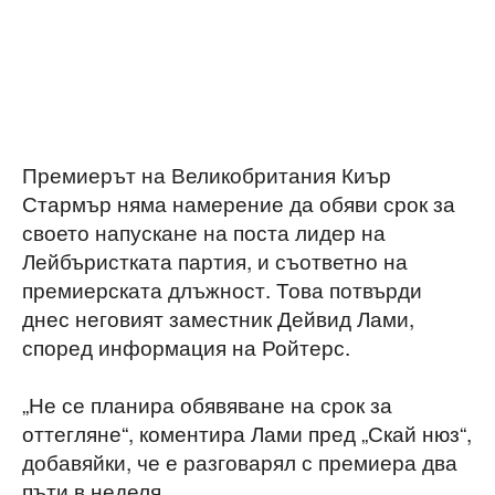
Премиерът на Великобритания Киър
Стармър няма намерение да обяви срок за
своето напускане на поста лидер на
Лейбъристката партия, и съответно на
премиерската длъжност. Това потвърди
днес неговият заместник Дейвид Лами,
според информация на Ройтерс.
„Не се планира обявяване на срок за
оттегляне“, коментира Лами пред „Скай нюз“,
добавяйки, че е разговарял с премиера два
пъти в неделя.