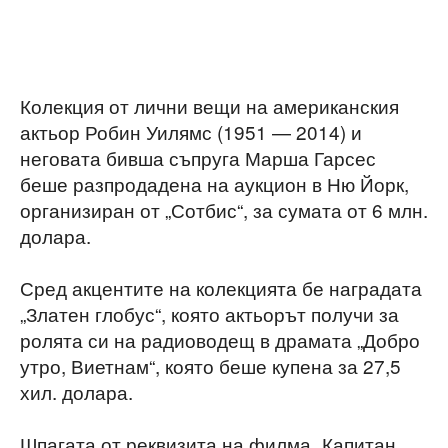
Колекция от лични вещи на американския
актьор Робин Уилямс (1951 — 2014) и
неговата бивша съпруга Марша Гарсес
беше разпродадена на аукцион в Ню Йорк,
организиран от „Сотбис“, за сумата от 6 млн.
долара.
Сред акцентите на колекцията бе наградата
„Златен глобус“, която актьорът получи за
ролята си на радиоводещ в драмата „Добро
утро, Виетнам“, която беше купена за 27,5
хил. долара.
Шпагата от реквизита на филма „Капитан