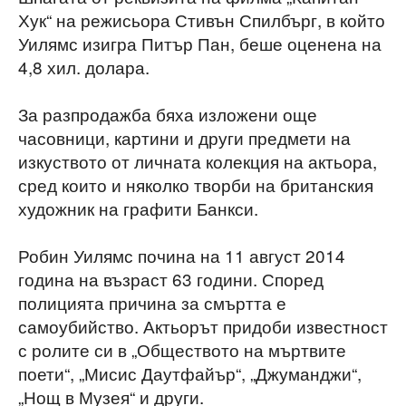
Хук“ на режисьора Стивън Спилбърг, в който
Уилямс изигра Питър Пан, беше оценена на
4,8 хил. долара.
За разпродажба бяха изложени още
часовници, картини и други предмети на
изкуството от личната колекция на актьора,
сред които и няколко творби на британския
художник на графити Банкси.
Робин Уилямс почина на 11 август 2014
година на възраст 63 години. Според
полицията причина за смъртта е
самоубийство. Актьорът придоби известност
с ролите си в „Обществото на мъртвите
поети“, „Мисис Даутфайър“, „Джуманджи“,
„Нощ в Музея“ и други.