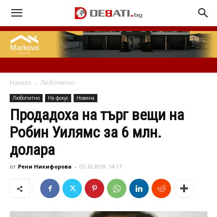
Начало
Любопитно
Любопитно
На фокус
Новина
Продадоха на търг вещи на
Робин Уилямс за 6 млн.
долара
от
Рени Никифорова
-
05.10.2018, 14:17