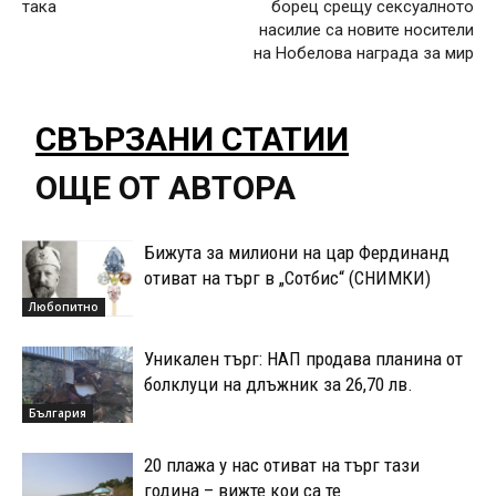
така
борец срещу сексуалното
насилие са новите носители
на Нобелова награда за мир
СВЪРЗАНИ СТАТИИ
ОЩЕ ОТ АВТОРА
Бижута за милиони на цар Фердинанд
отиват на търг в „Сотбис“ (СНИМКИ)
Любопитно
Уникален търг: НАП продава планина от
болклуци на длъжник за 26,70 лв.
България
20 плажа у нас отиват на търг тази
година – вижте кои са те