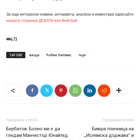
За още интересни новини, интервюта, анализи и коментари харесайте
нашата страница ДЕБАТИ във Фейсбук
!
673
ТАГОВЕ
вещи
Робин Уилямс
търг
предишна статия
Следваща статия
Бербатов: Болно ми е да
Бивша пленница на
гледам Манчестър Юнайтед
„Ислямска държава“ и