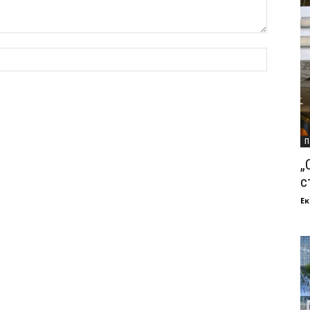
П
„
с
Ек