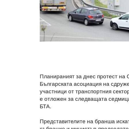
Планираният за днес протест на
Българската асоциация на сдруже
участници от транспортния сектор
е отложен за следващата седмица
БТА.
Представителите на бранша иска
събрание и министър-председател