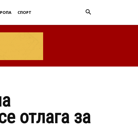
ВРОПА
СПОРТ
на
е отлага за