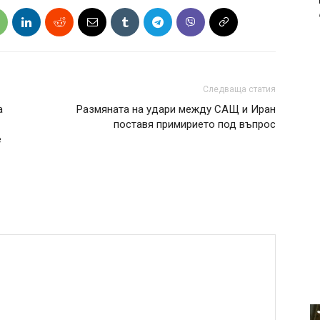
Следваща статия
а
Размяната на удари между САЩ и Иран
поставя примирието под въпрос
е