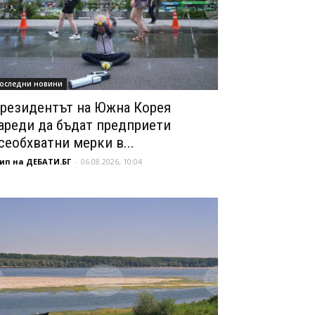
оследни новини
резидентът на Южна Корея
ареди да бъдат предприети
сеобхватни мерки в...
ип на ДЕБАТИ.БГ
-
06.08.2026, 10:04