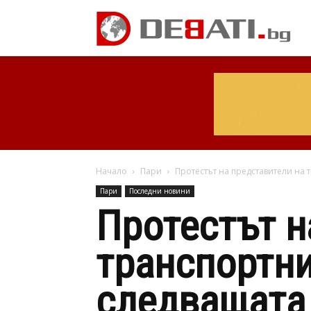
Начало
Пари
Протестът на представители на 
Пари
Последни новини
Протестът н
транспортни
следващата