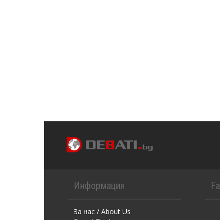
Информация
F
За нас / About Us