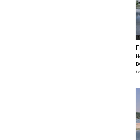
П
П
н
в
Ек