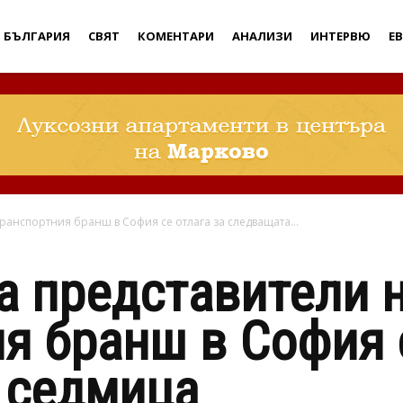
Дебати
БЪЛГАРИЯ
СВЯТ
КОМЕНТАРИ
АНАЛИЗИ
ИНТЕРВЮ
Е
транспортния бранш в София се отлага за следващата...
а представители 
я бранш в София с
 седмица