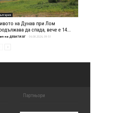
ългария
ивото на Дунав при Лом
родължава да спада, вече е 14...
ип на ДЕБАТИ.БГ
-
06.08.2026, 09:51
Партньори