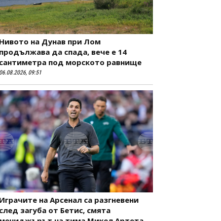
Нивото на Дунав при Лом
продължава да спада, вече е 14
сантиметра под морското равнище
06.08.2026, 09:51
Играчите на Арсенал са разгневени
след загуба от Бетис, смята
мениджърът на тима Микел Артета