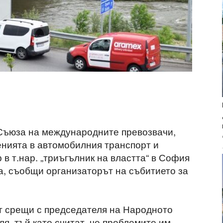
 Съюза на международните превозвачи,
нията в автомобилния транспорт и
 в т.нар. „триъгълник на властта“ в София
, съобщи организаторът на събитието за
т срещи с председателя на Народното
я, тъй като считат, че проблемите им