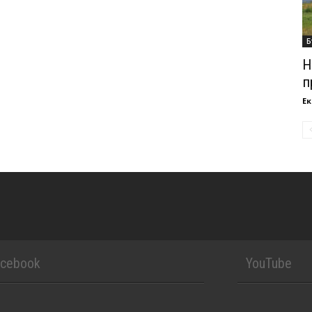
Б
Н
п
Ек
acebook
YouTube