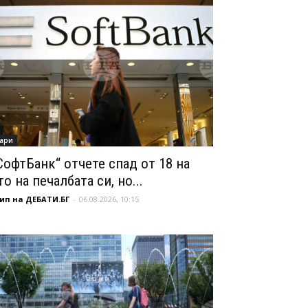
ари
СофтБанк“ отчете спад от 18 на
то на печалбата си, но...
ип на ДЕБАТИ.БГ
-
06.08.2026, 10:15