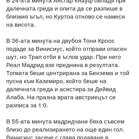
далечната греда и опита да се разпише в
близкия ъгъл, но Куртоа отново се намеси
на висота.
В 36-ата минута на двубоя Тони Кроос
подаде за Винисиус, който отправи опасен
шут, но Трап отби в ъглов удар. При него
Реал Мадрид взе преднина в резултата.
Топката беше центрирана за Бензема и той
пусна към Каземиро, който беше на
далечната греда и асистира за Дейвид
Алаба. На празна врата австриецът се
разписа за 1:0.
В 55-ата минута мадридчани бяха съвсем
близо до реализирането на още един гол.
Винисиус засече с глава подаване в