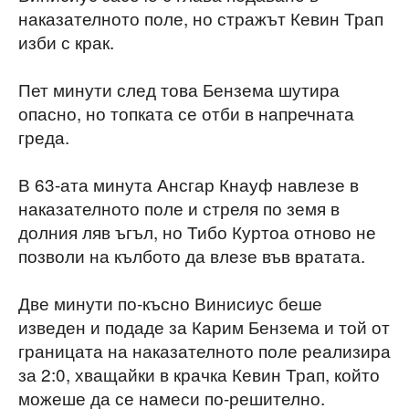
наказателното поле, но стражът Кевин Трап
изби с крак.
Пет минути след това Бензема шутира
опасно, но топката се отби в напречната
греда.
В 63-ата минута Ансгар Кнауф навлезе в
наказателното поле и стреля по земя в
долния ляв ъгъл, но Тибо Куртоа отново не
позволи на кълбото да влезе във вратата.
Две минути по-късно Винисиус беше
изведен и подаде за Карим Бензема и той от
границата на наказателното поле реализира
за 2:0, хващайки в крачка Кевин Трап, който
можеше да се намеси по-решително.