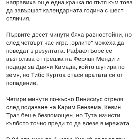
направиха още една крачка по пътя към това
да завършат календарната година с шест
отличия.
Първите десет минути бяха равностойни, но
след четвърт час игра „орлите“ можеха да
поведат в резултата. Рафаел Боре се
възползва от грешка на Ферлан Менди и
подаде за Даичи Камада, който шутира по
земя, но Тибо Куртоа спаси вратата си от
попадение.
Четири минути по-късно Винисиус стреля
след подаване на Карим Бензема, Кевин
Трап беше безпомощен, но Тута изчисти
кълбото точно преди то да влезе в мрежата.
В 24-ата минута Ансгар Кнауф овладя при