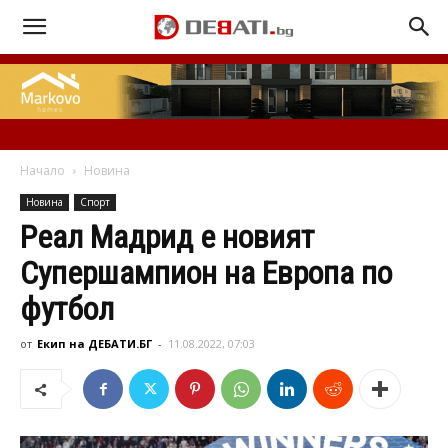
Начало
Новина
Новина
Спорт
Реал Мадрид е новият
Супершампион на Европа по
футбол
от
Екип на ДЕБАТИ.БГ
-
11.08.2022, 07:03