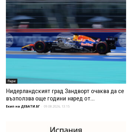
Пари
Нидерландският град Зандворт очаква да се
възползва още години наред от...
Екип на ДЕБАТИ.БГ
-
09.08.2026, 13:15