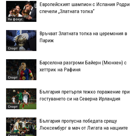
Европейският шампион с Испания Родри
спечели „Златната топка“
На фокус
Връчват Златната топка на церемония в
Париж
Спорт
Барселона разгроми Байерн (Мюнхен) с
хеттрик на Рафиня
Спорт
България претърпя тежко поражение при
гостуването си на Северна Ирландия
Спорт
България пропусна победата срещу
Люксембург в мач от Лигата на нациите
Спорт