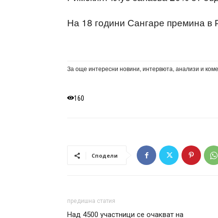
На 18 години Сангаре премина в Р
За още интересни новини, интервюта, анализи и ком
160
Сподели
предишна статия
Над 4500 участници се очакват на