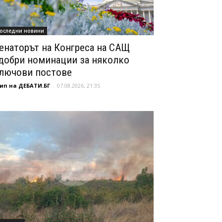
оследни новини
енаторът на Конгреса на САЩ
добри номинации за няколко
лючови постове
ип на ДЕБАТИ.БГ
-
07.08.2026, 21:35