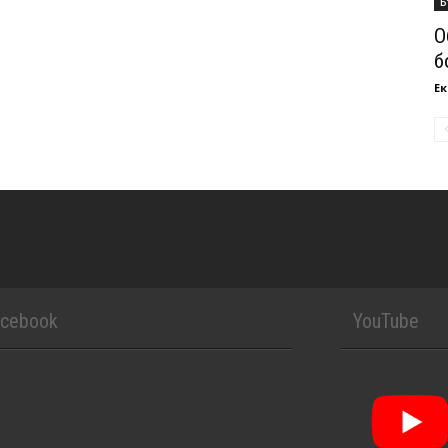
Б
О
б
Ек
acebook
YouTube