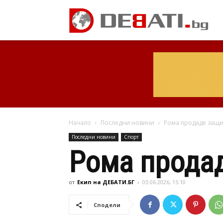
Начало
Последни новини
Рома продаде защи
Последни новини
Спорт
Рома продад
от
Екип на ДЕБАТИ.БГ
-
03.06.2026, 15:10
Сподели