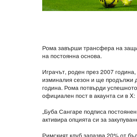
Рома завърши трансфера на защи
на постоянна основа.
Играчът, роден през 2007 година,
изминалия сезон и ще продължи д
година. Рома потвърди успешното
официален пост в акаунта си в X:
„Буба Сангаре подписа постоянен 
активира опцията си за закупуване
Римският клуб запазва 20% от бъ