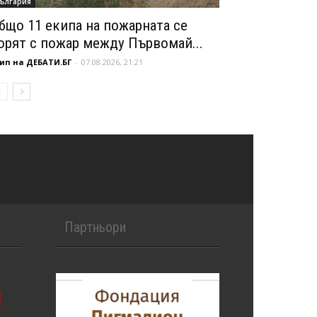
ългария
бщо 11 екипа на пожарната се
орят с пожар между Първомай...
ип на ДЕБАТИ.БГ
-
07.08.2026, 21:21
Партньори