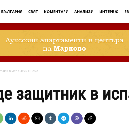
Дебати
БЪЛГАРИЯ
СВЯТ
КОМЕНТАРИ
АНАЛИЗИ
ИНТЕРВЮ
Е
тник в испанския Елче
е защитник в исп