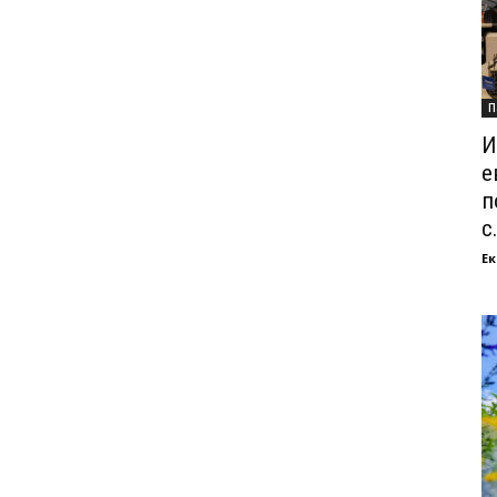
П
И
е
п
с.
Ек