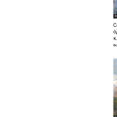
П
С
о
к
Ек