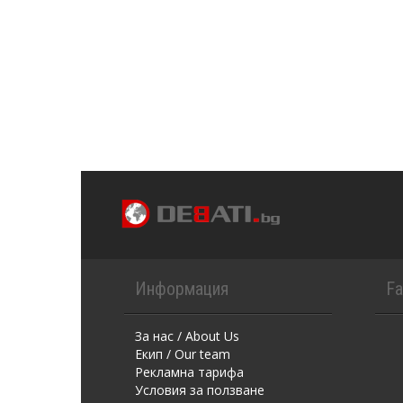
Информация
F
За нас / About Us
Екип / Our team
Рекламна тарифа
Условия за ползване