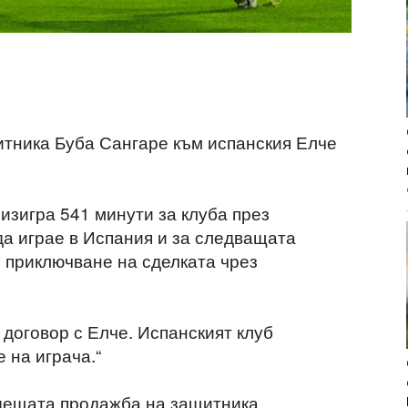
тника Буба Сангаре към испанския Елче
 изигра 541 минути за клуба през
а играе в Испания и за следващата
 приключване на сделката чрез
договор с Елче. Испанският клуб
 на играча.“
дещата продажба на защитника.