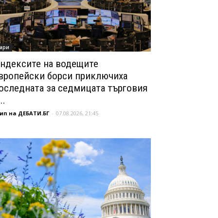
ари
ндексите на водещите
вропейски борси приключиха
оследната за седмицата търговия
..
ип на ДЕБАТИ.БГ
-
07.08.2026, 21:45