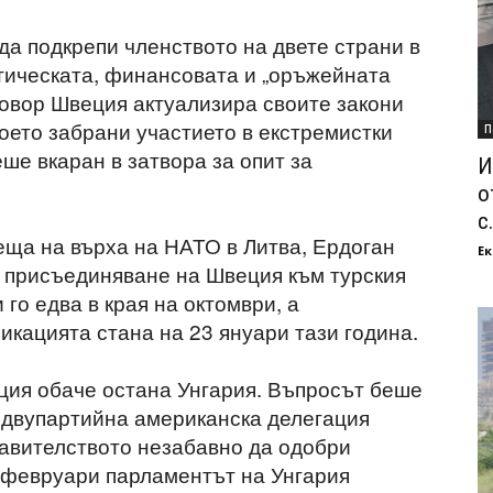
да подкрепи членството на двете страни в
тическата, финансовата и „оръжейната
говор Швеция актуализира своите закони
 което забрани участието в екстремистки
П
еше вкаран в затвора за опит за
И
о
с.
реща на върха на НАТО в Литва, Ердоган
Ек
 присъединяване на Швеция към турския
го едва в края на октомври, а
кацията стана на 23 януари тази година.
ция обаче остана Унгария. Въпросът беше
 двупартийна американска делегация
авителството незабавно да одобри
6 февруари парламентът на Унгария