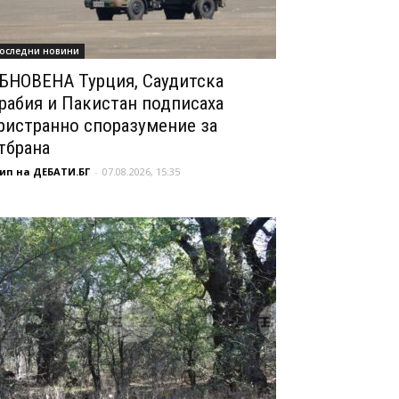
оследни новини
БНОВЕНА Турция, Саудитска
рабия и Пакистан подписаха
ристранно споразумение за
тбрана
ип на ДЕБАТИ.БГ
-
07.08.2026, 15:35