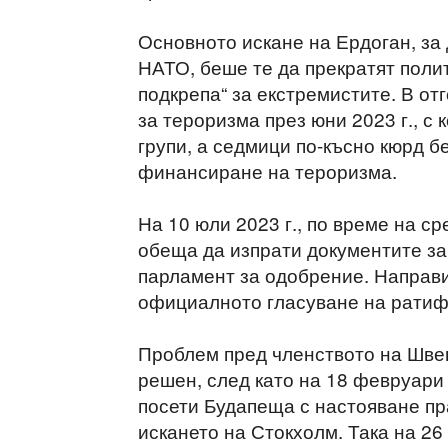
Основното искане на Ердоган, за 
НАТО, беше те да прекратят поли
подкрепа“ за екстремистите. В от
за тероризма през юни 2023 г., с
групи, а седмици по-късно кюрд б
финансиране на тероризма.
На 10 юли 2023 г., по време на с
обеща да изпрати документите за
парламент за одобрение. Направи 
официалното гласуване на ратифи
Проблем пред членството на Шве
решен, след като на 18 февруари
посети Будапеща с настояване пр
искането на Стокхолм. Така на 2