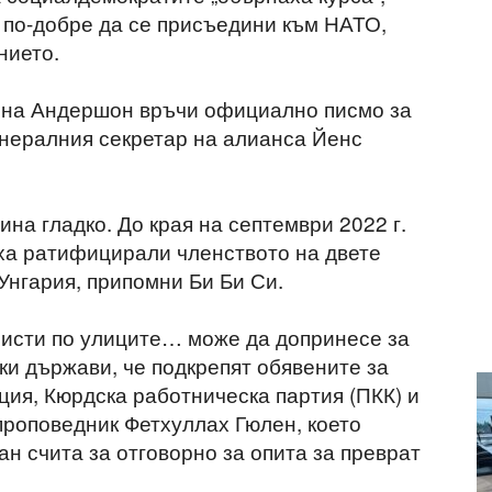
о по-добре да се присъедини към НАТО,
нието.
о на Андершон връчи официално писмо за
енералния секретар на алианса Йенс
на гладко. До края на септември 2022 г.
ха ратифицирали членството на двете
Унгария, припомни Би Би Си.
ористи по улиците… може да допринесе за
ки държави, че подкрепят обявените за
ция, Кюрдска работническа партия (ПКК) и
роповедник Фетхуллах Гюлен, което
н счита за отговорно за опита за преврат