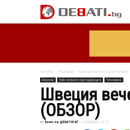
Начало
Анализи
Швеция вече е пълноправен
Анализи
Най-четеното през седмицата
Топновина
Швеция вече
(ОБЗОР)
от
Екип на ДЕБАТИ.БГ
-
11.03.2024, 12:17