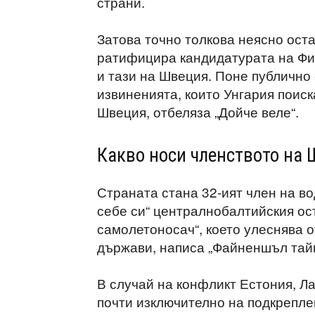
страни.
Затова точно толкова неясно ост
ратифицира кандидатурата на Фин
и тази на Швеция. Поне публично
извиненията, които Унгария поиск
Швеция, отбеляза „Дойче веле“.
Какво носи членството на
Страната стана 32-ият член на в
себе си“ централнобалтийския ост
самолетоносач“, което улеснява 
държави, написа „Файненшъл тай
В случай на конфликт Естония, Ла
почти изключително на подкрепле