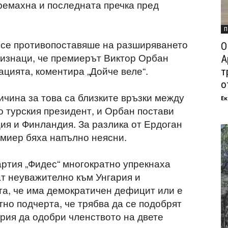
премахна и последната пречка пред
П
 се противопоставяше на разширяването
О
ризнаци, че премиерът Виктор Орбан
А
ацията, коментира „Дойче веле“.
т
о
ичина за това са близките връзки между
Ек
о турския президент, и Орбан постави
ия и Финландия. За разлика от Ердоган
емиер бяха напълно неясни.
артия „Фидес“ многократно упрекнаха
ат неуважително към Унгария и
а, че има демократичен дефицит или е
но подчерта, че трябва да се подобрят
рия да одобри членството на двете