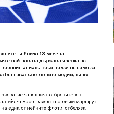
ралитет и близо 18 месеца
я е най-новата държава членка на
военния алианс носи ползи не само за
, отбелязват световните медии, пише
ачава, че западният отбранителен
Балтийско море, важен търговски маршрут
м на една от нейните флоти, отбеляза