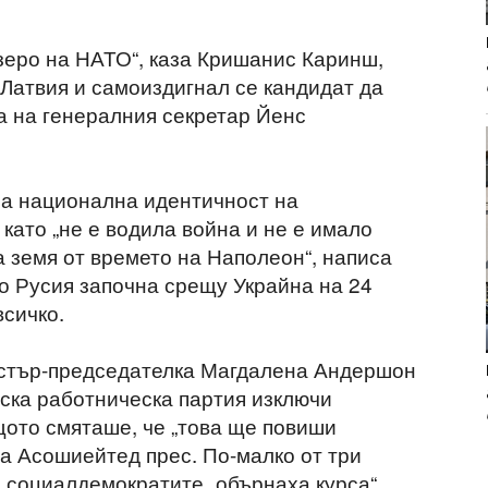
зеро на НАТО“, каза Кришанис Каринш,
Латвия и самоиздигнал се кандидат да
та на генералния секретар Йенс
ла национална идентичност на
 като „не е водила война и не е имало
 земя от времето на Наполеон“, написа
то Русия започна срещу Украйна на 24
всичко.
стър-председателка Магдалена Андершон
ска работническа партия изключи
ото смяташе, че „това ще повиши
за Асошиейтед прес. По-малко от три
 социалдемократите „обърнаха курса“,