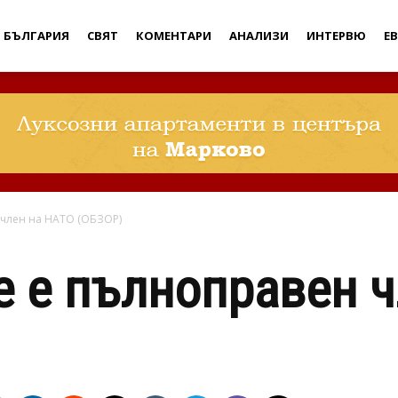
Дебати
БЪЛГАРИЯ
СВЯТ
КОМЕНТАРИ
АНАЛИЗИ
ИНТЕРВЮ
Е
 член на НАТО (ОБЗОР)
 е пълноправен ч