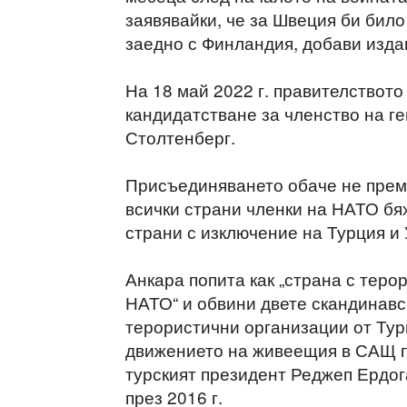
заявявайки, че за Швеция би бил
заедно с Финландия, добави изда
На 18 май 2022 г. правителствот
кандидатстване за членство на г
Столтенберг.
Присъединяването обаче не преми
всички страни членки на НАТО бя
страни с изключение на Турция и 
Анкара попита как „страна с тер
НАТО“ и обвини двете скандинавс
терористични организации от Тур
движението на живеещия в САЩ п
турският президент Реджеп Ердога
през 2016 г.