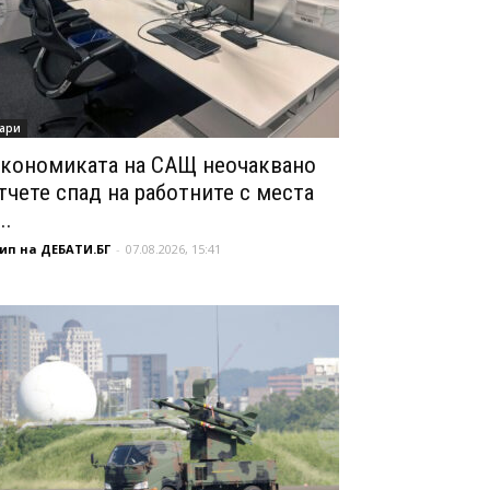
ари
кономиката на САЩ неочаквано
тчете спад на работните с места
..
ип на ДЕБАТИ.БГ
-
07.08.2026, 15:41