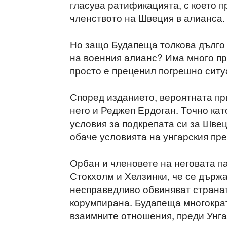
гласува ратификацията, с което 
членството на Швеция в алианса.
Но защо Будапеща толкова дълго
на военния алианс? Има много п
просто е преценил погрешно ситу
Според изданието, вероятната пр
него и Реджеп Ердоган. Точно кат
условия за подкрепата си за Швец
обаче условията на унгарския пр
Орбан и членовете на неговата п
Стокхолм и Хелзинки, че се държ
несправедливо обвиняват странат
корумпирана. Будапеща многократ
взаимните отношения, преди Унга