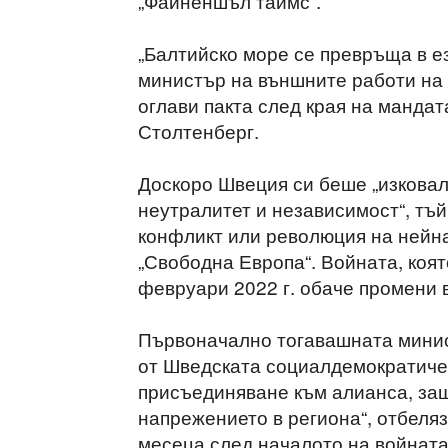
„Файненшъл таймс“.
„Балтийско море се превръща в е
министър на външните работи на 
оглави пакта след края на манда
Столтенберг.
Доскоро Швеция си беше „изкова
неутралитет и независимост“, тъй
конфликт или революция на нейна
„Свободна Европа“. Войната, коя
февруари 2022 г. обаче промени 
Първоначално тогавашната мини
от Шведската социалдемократиче
присъединяване към алианса, защ
напрежението в региона“, отбеля
месеца след началото на войната