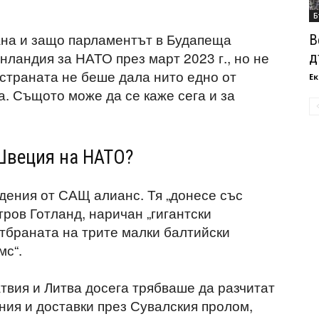
Б
ана и защо парламентът в Будапеща
В
ландия за НАТО през март 2023 г., но не
д
 страната не беше дала нито едно от
Ек
а. Същото може да се каже сега и за
 Швеция на НАТО?
одения от САЩ алианс. Тя „донесе със
ров Готланд, наричан „гигантски
отбраната на трите малки балтийски
мс“.
твия и Литва досега трябваше да разчитат
ния и доставки през Сувалския пролом,