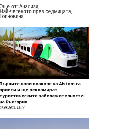
Още от:
Анализи
,
Най-четеното през седмицата
,
Топновина
Първите нови влакове на Alstom са
приети и ще рекламират
туристическите забележителности
на България
07.08.2026, 15:14