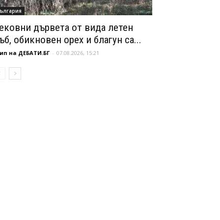
ългария
ековни дървета от вида летен
ъб, обикновен орех и благун са...
ип на ДЕБАТИ.БГ
-
07.08.2026, 15:21