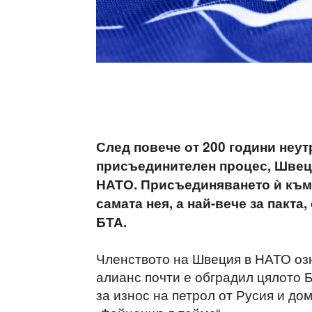
След повече от 200 години неут
присъединителен процес, Швеци
НАТО. Присъединяването ѝ към 
самата нея, а най-вече за пакта
БТА.
Членството на Швеция в НАТО озн
алианс почти е обградил цялото 
за износ на петрол от Русия и до