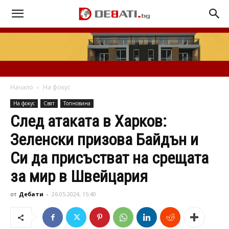
Начало
На фокус
На фокус
Свят
Топновина
След атаката в Харков:
Зеленски призова Байдън и
Си да присъстват на срещата
за мир в Швейцария
от
Дебати
-
26.05.2024, 15:40