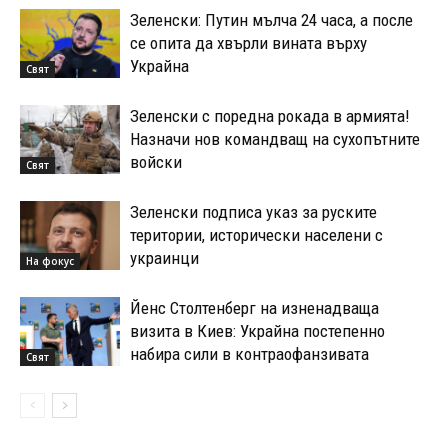
Зеленски: Путин мълча 24 часа, а после
се опита да хвърли вината върху
Украйна
Свят
Зеленски с поредна рокада в армията!
Назначи нов командващ на сухопътните
войски
Свят
Зеленски подписа указ за руските
територии, исторически населени с
украинци
На фокус
Йенс Столтенберг на изненадваща
визита в Киев: Украйна постепенно
набира сили в контраофанзивата
Свят