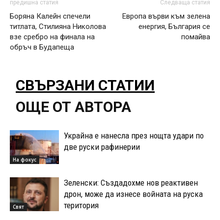
предишна статия
Следваща статия
Боряна Калейн спечели
Европа върви към зелена
титлата, Стилияна Николова
енергия, България се
взе сребро на финала на
помайва
обръч в Будапеща
СВЪРЗАНИ СТАТИИ
ОЩЕ ОТ АВТОРА
Украйна е нанесла през нощта удари по
две руски рафинерии
На фокус
Зеленски: Създадохме нов реактивен
дрон, може да изнесе войната на руска
територия
Свят