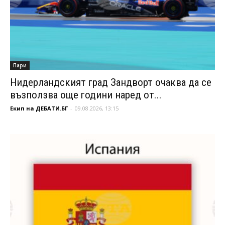
Пари
Нидерландският град Зандворт очаква да се
възползва още години наред от...
Екип на ДЕБАТИ.БГ
-
09.08.2026, 13:15