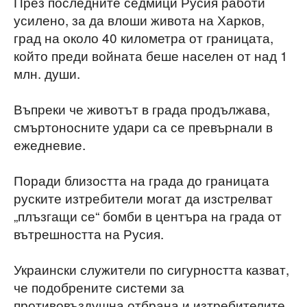
През последните седмици Русия работи
усилено, за да влоши живота на Харков,
град на около 40 километра от границата,
който преди войната беше населен от над 1
млн. души.
Въпреки че животът в града продължава,
смъртоносните удари са се превърнали в
ежедневие.
Поради близостта на града до границата
руските изтребители могат да изстрелват
„плъзгащи се“ бомби в центъра на града от
вътрешността на Русия.
Украински служители по сигурността казват,
че подобрените системи за
противовъздушна отбрана и изтребителите