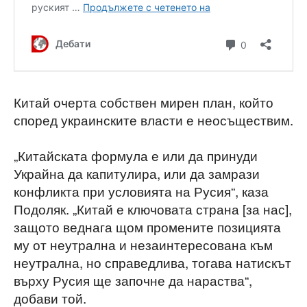
Китай очерта собствен мирен план, който
според украинските власти е неосъществим.
„Китайската формула е или да принуди
Украйна да капитулира, или да замрази
конфликта при условията на Русия“, каза
Подоляк. „Китай е ключовата страна [за нас],
защото веднага щом промените позицията
му от неутрална и незаинтересована към
неутрална, но справедлива, тогава натискът
върху Русия ще започне да нараства“,
добави той.