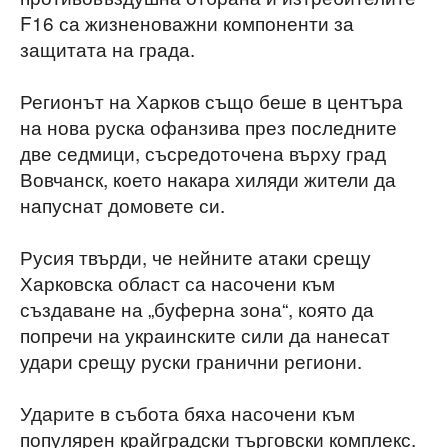
F16 са жизненоважни компоненти за
защитата на града.
Регионът на Харков също беше в центъра
на нова руска офанзива през последните
две седмици, съсредоточена върху град
Вовчанск, което накара хиляди жители да
напуснат домовете си.
Русия твърди, че нейните атаки срещу
Харковска област са насочени към
създаване на „буферна зона“, която да
попречи на украинските сили да нанесат
удари срещу руски гранични региони.
Ударите в събота бяха насочени към
популярен крайградски търговски комплекс.