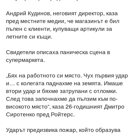
Андрий Кудинов, неговият директор, каза
пред местните медии, че магазинът е бил
пълен с клиенти, купуващи артикули за
летните си къщи.
Свидетели описаха паническа сцена в
супермаркета.
„Бях на работното си място. Чух първия удар
и… с колегата паднахме на земята. Имаше
втори удар и бяхме затрупани с отломки.
След това започнахме да пълзим към по-
високото място“, каза 26-годишният Дмитро
Сиротенко пред Ройтерс.
Ударът предизвика пожар, който образува