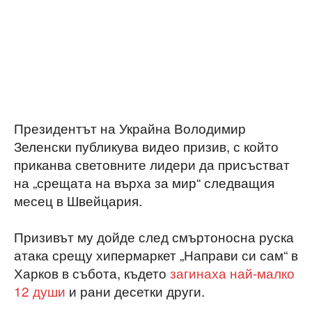
Президентът на Украйна Володимир
Зеленски публикува видео призив, с който
приканва световните лидери да присъстват
на „срещата на върха за мир“ следващия
месец в Швейцария.
Призивът му дойде след смъртоносна руска
атака срещу хипермаркет „Направи си сам“ в
Харков в събота, където
загинаха най-малко
12 души
и рани десетки други.