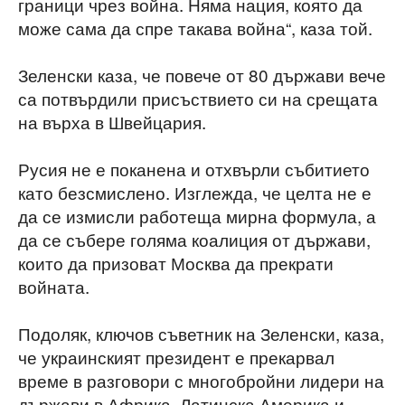
граници чрез война. Няма нация, която да
може сама да спре такава война“, каза той.
Зеленски каза, че повече от 80 държави вече
са потвърдили присъствието си на срещата
на върха в Швейцария.
Русия не е поканена и отхвърли събитието
като безсмислено. Изглежда, че целта не е
да се измисли работеща мирна формула, а
да се събере голяма коалиция от държави,
които да призоват Москва да прекрати
войната.
Подоляк, ключов съветник на Зеленски, каза,
че украинският президент е прекарвал
време в разговори с многобройни лидери на
държави в Африка, Латинска Америка и