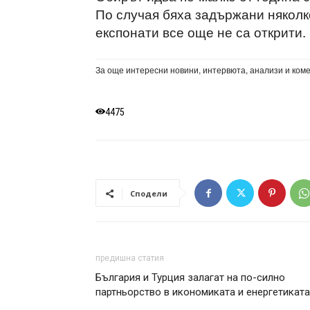
По случая бяха задържани няколк
експонати все още не са открити.
За още интересни новини, интервюта, анализи и ком
4475
Сподели
предишна статия
България и Турция залагат на по-силно
партньорство в икономиката и енергетиката