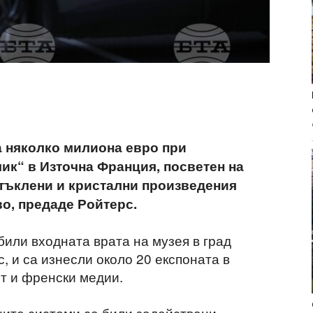
а няколко милиона евро при
ик“ в Източна Франция, посветен на
тъклени и кристални произведения
о, предаде Ройтерс.
или входната врата на музея в град
, и са изнесли около 20 експоната в
т и френски медии.
ните системи са били задействани,