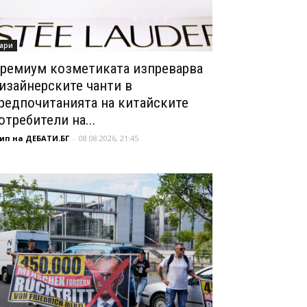
ари
ремиум козметиката изпреварва
изайнерските чанти в
редпочитанията на китайските
отребители на...
ип на ДЕБАТИ.БГ
-
08.08.2026, 21:45