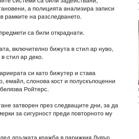
тановени, а полицията анализира записи
в рамките на разследването.
 предмети са били откраднати.
та, включително бижута в стил ар нуво,
в стил ар деко.
ариерата си като бижутер и става
о, емайл, слонова кост и полускъпоценни
тбелязва Ройтерс.
тане затворен през следващите дни, за да
ерки за сигурност преди повторното му
след дръзката кражба в парижкия Лувър.