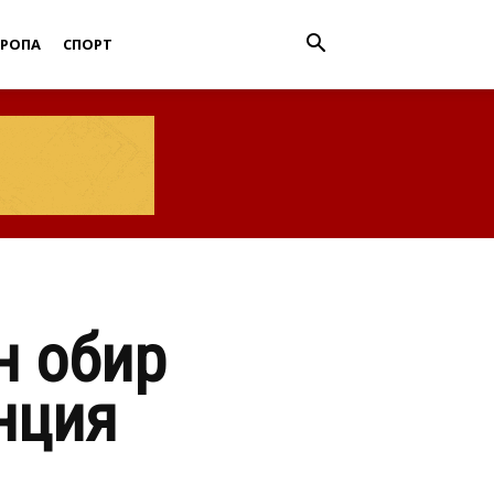
ВРОПА
СПОРТ
н обир
нция