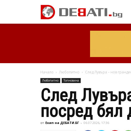
Начало
Любопитно
След Лувъра – нов гранд
Любопитно
Топновина
След Лувъра
посред бял 
от
Екип на ДЕБАТИ.БГ
-
06.07.2026, 17:36