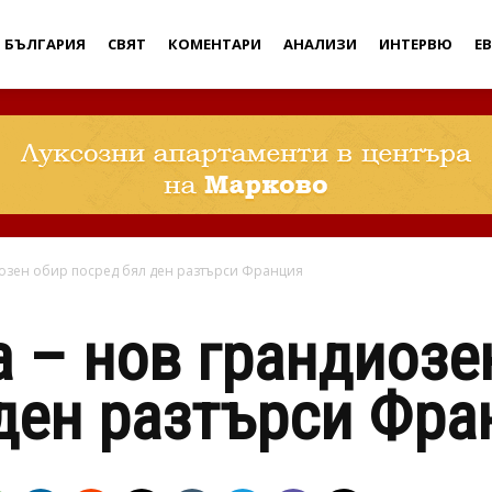
Дебати
БЪЛГАРИЯ
СВЯТ
КОМЕНТАРИ
АНАЛИЗИ
ИНТЕРВЮ
Е
иозен обир посред бял ден разтърси Франция
 – нов грандиозе
ден разтърси Фра