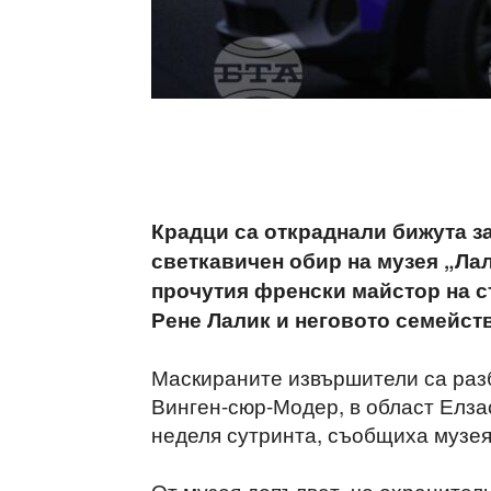
Крадци са откраднали бижута з
светкавичен обир на музея „Лал
прочутия френски майстор на с
Рене Лалик и неговото семейств
Маскираните извършители са разб
Винген-сюр-Модер, в област Елзас
неделя сутринта, съобщиха музея
От музея допълват, че охранител