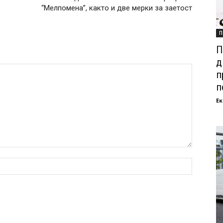
“Мелпомена”, както и две мерки за заетост
П
П
д
п
п
Ек