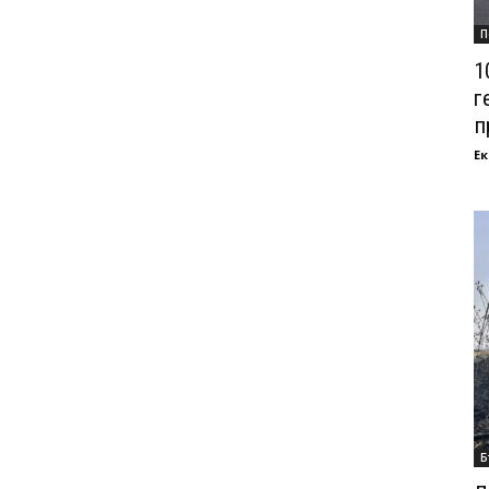
П
1
г
п
Ек
Б