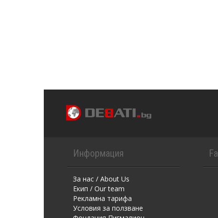
Информация
F
За нас / About Us
Екип / Our team
Рекламна тарифа
Условия за ползване
Фондация Пигмалион