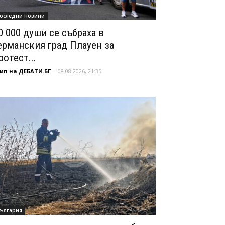
оследни новини
0 000 души се събраха в
ерманския град Плауен за
ротест...
ип на ДЕБАТИ.БГ
-
08.08.2026, 21:35
ългария