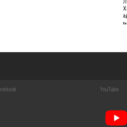
Л
Х
а
Ек
acebook
YouTube