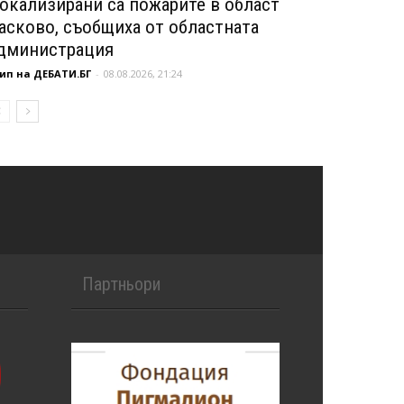
окализирани са пожарите в област
асково, съобщиха от областната
дминистрация
ип на ДЕБАТИ.БГ
-
08.08.2026, 21:24
Партньори