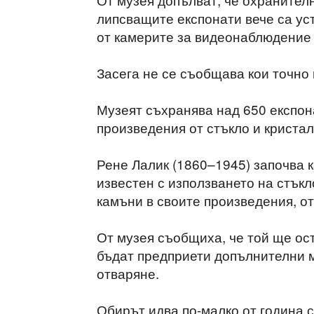
липсващите експонати вече са ус
от камерите за видеонаблюдение 
Засега не се съобщава кои точно
Музеят съхранява над 650 експона
произведения от стъкло и кристал 
Рене Лалик (1860–1945) започва к
известен с използването на стъкл
камъни в своите произведения, о
От музея съобщиха, че той ще ос
бъдат предприети допълнителни м
отваряне.
Обирът идва по-малко от година 