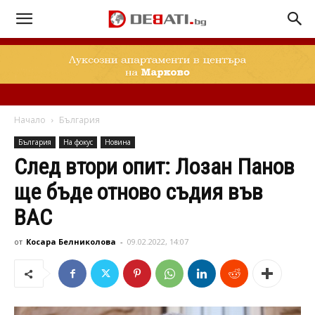
Начало
България
България
На фокус
Новина
След втори опит: Лозан Панов
ще бъде отново съдия във
ВАС
от
Косара Белниколова
-
09.02.2022, 14:07