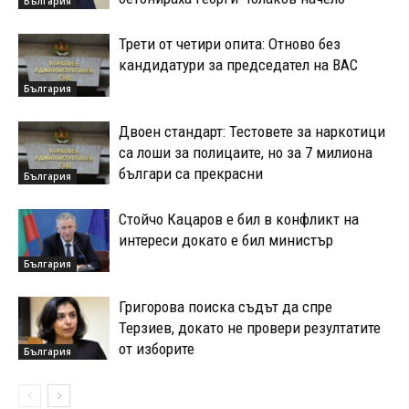
България
Трети от четири опита: Отново без
кандидатури за председател на ВАС
България
Двоен стандарт: Тестовете за наркотици
са лоши за полицаите, но за 7 милиона
българи са прекрасни
България
Стойчо Кацаров е бил в конфликт на
интереси докато е бил министър
България
Григорова поиска съдът да спре
Терзиев, докато не провери резултатите
от изборите
България