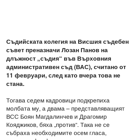
Съдийската колегия на Висшия съдебен
съвет преназначи Лозан Панов на
длъжност „съдия“ във Върховния
административен съд (ВАС), считано от
11 февруари, след като вчера това не
стана.
Тогава седем кадровици подкрепиха
молбата му, а двама – представляващият
ВСС Боян Магдалинчев и Драгомир
Кояджиков, бяха „против“. Така не се
събраха необходимите осем гласа,