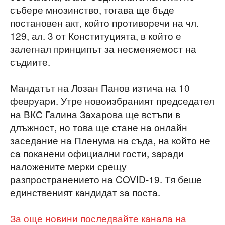
събере мнозинство, тогава ще бъде
постановен акт, който противоречи на чл.
129, ал. 3 от Конституцията, в който е
залегнал принципът за несменяемост на
съдиите.
Мандатът на Лозан Панов изтича на 10
февруари. Утре новоизбраният председател
на ВКС Галина Захарова ще встъпи в
длъжност, но това ще стане на онлайн
заседание на Пленума на съда, на който не
са поканени официални гости, заради
наложените мерки срещу
разпространението на COVID-19. Тя беше
единственият кандидат за поста.
За още новини последвайте канала на