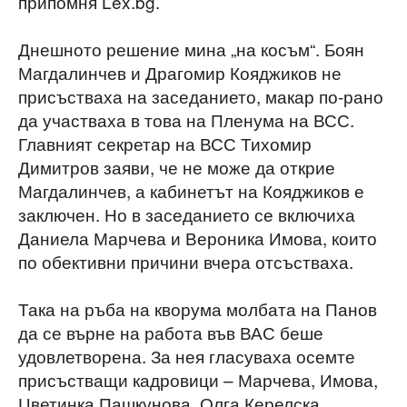
припомня Lex.bg.
Днешното решение мина „на косъм“. Боян
Магдалинчев и Драгомир Кояджиков не
присъстваха на заседанието, макар по-рано
да участваха в това на Пленума на ВСС.
Главният секретар на ВСС Тихомир
Димитров заяви, че не може да открие
Магдалинчев, а кабинетът на Кояджиков е
заключен. Но в заседанието се включиха
Даниела Марчева и Вероника Имова, които
по обективни причини вчера отсъстваха.
Така на ръба на кворума молбата на Панов
да се върне на работа във ВАС беше
удовлетворена. За нея гласуваха осемте
присъстващи кадровици – Марчева, Имова,
Цветинка Пашкунова, Олга Керелска,