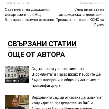
предишна статия
Следваща статия
Съветникът на Държавния
След визитата на
департамент на САЩ:
американската делегация:
България е oтличен съюзник
Президентът свика КСНС за
Русия
СВЪРЗАНИ СТАТИИ
ОЩЕ ОТ АВТОРА
Съдът свали управлението на
„Промяната“ в Пазарджик: Изборите ще
бъдат касирани, а общинският съвет –
България
преконфигуриран
Върховните съдии отказаха да издигнат
кандидат за председател на ВАС и
бетонираха Георги Чолаков начело