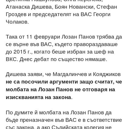
Атанаска Дишева, Боян Новански, Стефан
Гроздев и председателят на ВАС Георги
Чолаков.
Така от 11 февруари Лозан Панов трябва да
се върне във ВАС, където правораздаваше
до 2015 г., когато беше избран за шеф на
ВКС. Днес дебат по същество нямаше.
Дишева заяви, че Магдалинчев и Кояджиков
не са посочили аргументи защо считат, че
молбата на Лозан Панов не отговаря на
.
изискванията на закона
По думите й молбата на Лозан Панов да
бъде преназначен във ВАС е в съответствие
със закона, а ако Съдийската колегия не